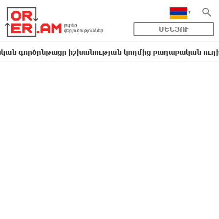
ՄԵՆՅՈՒ
շխանության կողմից քաղաքական ուղիղ միջամտություն է