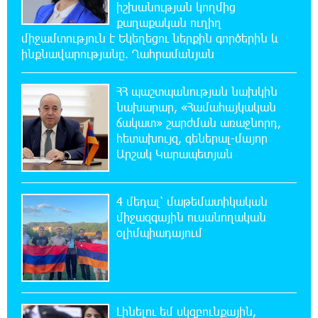
իշխանության կողմից
11:48:55 6-08-2026
քաղաքական ուղիղ
«Չեմ վերադառնալու փաստաբանական
միջամտություն է Եկեղեցու ներքին գործերին և
գործունեությանը»․ Արամ Վարդևանյան
ինքնավարությանը. Ղահրամանյան
11:43:15 6-08-2026
ՀՀ պաշտպանության նախկին
Հայաստանը կարիք ունի Ավետիք
նախարար, «Համահայկական
Չալաբյանի նման խելացի, աշխատասեր և
ճակատ» շարժման առաջնորդ,
զարգացած մարդու. Արմեն Մանվելյան
հետախույզ, գեներալ-մայոր
Արշակ Կարապետյան
11:39:05 6-08-2026
Հիմա. Նարեկ Կարապետյանի ճեպազրույցը
4 մեդալ՝ մաթեմատիկական
միջազգային ուսանողական
օլիմպիադայում
11:34:10 6-08-2026
ՊԱՏՄՈՒԹՅԱՆ ԱՅՍ ՕՐԸ (6 օգոստոսի).
Ազդարարվել է Հյուսիս-Հարավ
ավտոմայրուղու շինարարության մեկնարկը. «Փաստ»
Լինելու եմ սկզբունքային,