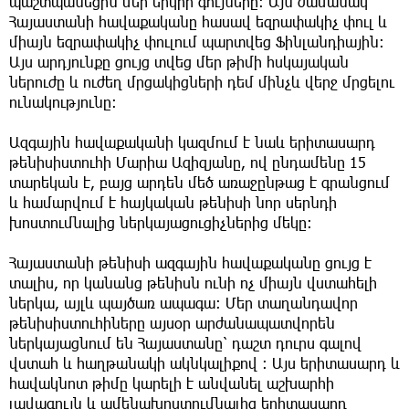
պաշտպանեցին մեր երկրի գույները։ Այն ժամանակ
Հայաստանի հավաքականը հասավ եզրափակիչ փուլ և
միայն եզրափակիչ փուլում պարտվեց Ֆինլանդիային։
Այս արդյունքը ցույց տվեց մեր թիմի հսկայական
ներուժը և ուժեղ մրցակիցների դեմ մինչև վերջ մրցելու
ունակությունը։
Ազգային հավաքականի կազմում է նաև երիտասարդ
թենիսիստուհի Մարիա Ազիզյանը, ով ընդամենը 15
տարեկան է, բայց արդեն մեծ առաջընթաց է գրանցում
և համարվում է հայկական թենիսի նոր սերնդի
խոստումնալից ներկայացուցիչներից մեկը։
Հայաստանի թենիսի ազգային հավաքականը ցույց է
տալիս, որ կանանց թենիսն ունի ոչ միայն վստահելի
ներկա, այլև պայծառ ապագա։ Մեր տաղանդավոր
թենիսիստուհիները այսօր արժանապատվորեն
ներկայացնում են Հայաստանը՝ դաշտ դուրս գալով
վստահ և հաղթանակի ակնկալիքով ։ Այս երիտասարդ և
հավակնոտ թիմը կարելի է անվանել աշխարհի
լավագույն և ամենախոստումնալից երիտասարդ