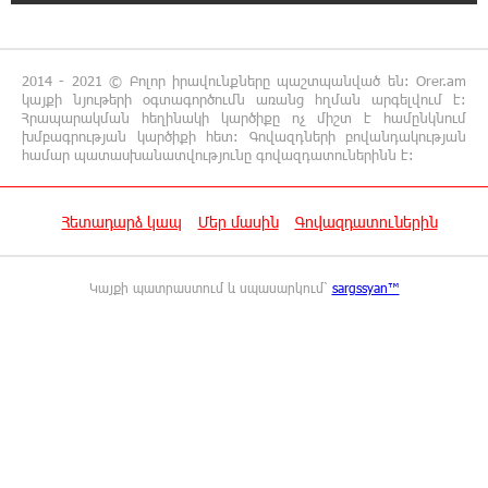
23:13:33 5-08-2026
Եվրոպայի մայրաքաղաքները գրանցում են
2014 - 2021 © Բոլոր իրավունքները պաշտպանված են: Orer.am
շոգի նոր ռեկորդներ
կայքի նյութերի օգտագործումն առանց հղման արգելվում է:
Հրապարակման հեղինակի կարծիքը ոչ միշտ է համընկնում
խմբագրության կարծիքի հետ: Գովազդների բովանդակության
22:54:16 5-08-2026
համար պատասխանատվությունը գովազդատուներինն է:
Զովունի-Եղվարդ ճանապարհին բախվել են
«Alfa Romeo»-ն և «Opel»-ը. կա վիրավոր
Հետադարձ կապ
Մեր մասին
Գովազդատուներին
22:44:25 5-08-2026
Անունս տալուց առաջ գոնե լվացվեք․ Էդմոն
Կայքի պատրաստում և սպասարկում՝
sargssyan™
Մարուքյան
22:40:10 5-08-2026
Այսօր մենք ունենք մի իրավիճակ, երբ որ
բանտերը լիքն են քաղբանտարկյալներով,
նորերին բերելու համար, քանի որ տեղ չկա, հերթափոխով
հներին ուղարկում են տնային կալանքի․ Անահիտ
Ադամյան