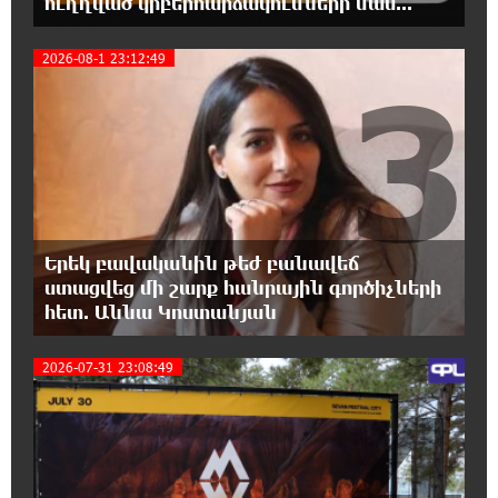
ուղղված կիբերհարձակումների մաս...
2026-08-1 23:12:49
6:32:20 6-08-2026
3
Նոր պարտքեր են ներգրավում ճեղքերը
փակելու համար. «Փաստ»
6:01:15 6-08-2026
Անհավասարակշռության և նոր
կախվածության վտանգները. «Փաստ»
Երեկ բավականին թեժ բանավեճ
0:57:28 6-08-2026
ստացվեց մի շարք հանրային գործիչների
Ես հավատում եմ, որ «Արարարտ-
հետ. Աննա Կոստանյան
Արմենիան» ունակ է անցնել որակավորման
վերջին փուլ. Բերեզովսկի
2026-07-31 23:08:49
4
0:39:46 6-08-2026
Գերմանիայում ահաբեկչության գործով
քննություն է սկսվել Լայպցիգի
օդանավակայանում պայթուցիկով անօդաչու սարք
հայտնաբերելուց հետո