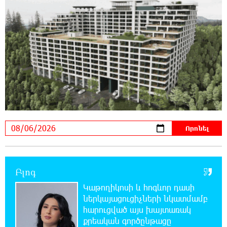
12:14:06 6-08-2026
Ամեն ընտրություններից հետո իշխանական
պատգամավորների թիվը փոքրանում է,
գնալով ավելի է փոքրանալու. Նարեկ Կարապետյան
12:04:12 6-08-2026
Սամվել Կարապետյանի տեսլականը
համոզեց ինձ վերադառնալ
քաղաքականություն․ Արամ Վարդևանյան
12:01:33 6-08-2026
Մեդիչիների հետքը նաև գինեգործության
մեջ. «Փաստ»
Բլոգ
11:53:22 6-08-2026
Կաթողիկոսի և հոգևոր դասի
Մի´ հանձնվիր թուրքական
ներկայացուցիչների նկատմամբ
ողորմածությանը, պայքարիր մինչև վերջ.
հարուցված այս խայտառակ
Ավետիք Չալաբյանի ուղերձը կալանավայրից
քրեական գործընթացը