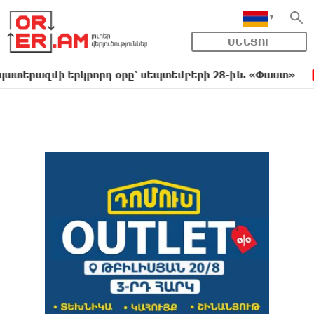
ՄԵՆՅՈՒ
ազմի երկրորդ օրը՝ սեպտեմբերի 28-ին. «Փաստ»
Ք
9:34