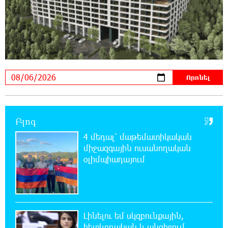
0:20:46 6-08-2026
Իրազեկում․ գործարկվելու է էլեկտրական
շչակ
0:03:57 6-08-2026
37 թիվն է. վաղը զանգը հնչելու է նույնիսկ
կատակ անողների համար. Մենուա
Սողոմոնյան
Բլոգ
4 մեդալ՝ մաթեմատիկական
23:50:47 5-08-2026
միջազգային ուսանողական
Օգոստոսի 6-ին, 7-ին, 10-ին, 11-ին, 12-ին և
13-ին հարյուրավոր հասցեներում լույս չի
օլիմպիադայում
լինելու
23:31:16 5-08-2026
Ջուր հավաքեք․ բազմաթիվ հասցեներում
Լինելու եմ սկզբունքային,
ջուր չի լինելու
հետևողական և անզիջում