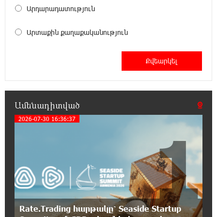
Արդարադատություն
21:59:34 5-08-2026
Հարավային Լիբանանում պայթյունի
Արտաքին քաղաքականություն
հետևանքով զոհվել է առնվազն երկու
իսրայելցի զինծառայող
21:39:45 5-08-2026
Բախվել են «Jeep»-ն ու «Ford»-ը. կա 4
վիրավոր
Ամենադիտված
2026-07-30 16:36:37
21:30:30 5-08-2026
1
Խոշոր հրդեհ՝ Գավառի Արծվաքար
թաղամասի փայտի արտադրամասում.
վերջինն ամբողջությամբ վերածվել է մոխրի
21:11:08 5-08-2026
ԱՄՆ-ը հանել է Իրանի ԻՀՊԿ-ին առնչվող
երկու ինքնաթիռի և երեք
ավիաընկերության նկատմամբ պատժամիջոցները
Rate.Trading հարթակը՝ Seaside Startup