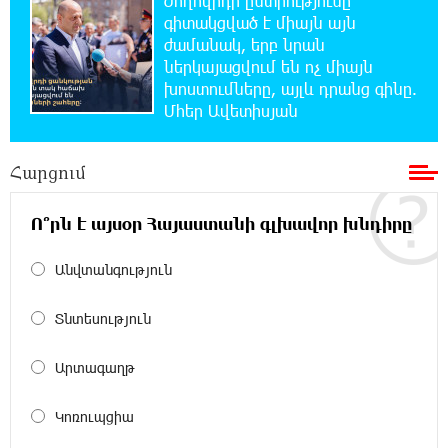
Ժողովրդի ընտրությունը
գիտակցված է միայն այն
22:36:21 5-08-2026
ժամանակ, երբ նրան
Իրանն ու Օմանը համաձայնեցրել են
ներկայացվում են ոչ միայն
Հորմուզի նեղուցով նոր երթուղու
խոստումները, այլև դրանց գինը.
կոորդինատները
Մհեր Ավետիսյան
22:35:49 5-08-2026
Հարցում
Կարենիսի Առաքելոց վանք, 5-րդ դար.
պաշտպանենք մեր եկեղեցին․ Մենուա
Սողոմոնյան
Ո՞րն է այսօր Հայաստանի գլխավոր խնդիրը
22:26:38 5-08-2026
Անվտանգություն
Tete A Tete նախագծի շրջանակներում
Նարեկ Կարապետյանը հարցազրույց է տվել
Տնտեսություն
Մհեր Բաղդասարյանին
Արտագաղթ
22:17:04 5-08-2026
Կեղծ էջով քաղաքացիներին առաջարկվում
Կոռուպցիա
է մասնակցել խաղարկության․ զգուշացում