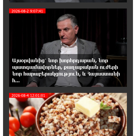
Դատական նիստից հետո Մայր Տաճարում
4
2026-08-2 9:07:41
Վեհափառ Հայրապետը աղոթք է հնչեցնում
ժողովրդի հետ
17:31:07 7-08-2026
Վեհափառի հանդեպ տիտանական
ապօրինություն կա, անասելի ցավ եմ զգում.
Վարդևանյան
Այսօրվանից՝ նոր խորհրդարան, նոր
պատգամավորներ, քաղաքական ուժերի
17:30:48 7-08-2026
նոր հարաբերակցություն, և Հայաստանի
Արժանապատիվ դատավորը ինքնաբացարկ
հ...
հայտնեց և հրաժարվեց քննել գործն ու
դատել կաթողիկոսին. Մարիաննա Ղահրամանյան
2026-08-4 12:01:01
5
17:07:39 7-08-2026
Նարեկ Կարապետյանը` Կաթողիկոսին
հեռացնել փորձելու մասին
16:57:42 7-08-2026