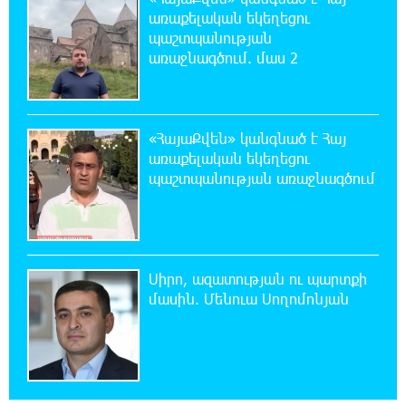
առաքելական եկեղեցու
20:39:24 7-08-2026
պաշտպանության
ԼՀԿ-ն պահանջում է դադարեցնել Գարեգին
առաջնագծում. մաս 2
Բ-ի և եպիսկոպոսների դեմ քրեական
հետապնդումը
20:30:30 7-08-2026
«ՀայաՔվեն» կանգնած է Հայ
Սարյան փողոցի բնակարաններից մեկում
առաքելական եկեղեցու
պայթյունի հետևանքով 55-ամյա
պաշտպանության առաջնագծում
տղամարդը այրվածքներով տեղափոխվել է
«Այրվածքաբանության ազգային կենտրոն»
20:11:48 7-08-2026
Սլովակիայի արևելքում արտակարգ
Սիրո, ազատության ու պարտքի
դրություն է հայտարարվել շոգի ալիքների
մասին. Մենուա Սողոմոնյան
պատճառով
19:53:41 7-08-2026
Երթևեկության կազմակերպման
փոփոխություն տեղի կունենա