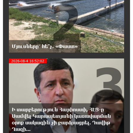
2
նախաձեռնության վերաբերյալ
հիմանվորումներ․ Շիրազ Մանուկյան
18:26:59 7-08-2026
Վեհափառ Հայրապետի շուրջ խայտառակ
զարգացումների, Գյուղացիներին
վերաբերող առաջնային հարցերի մասին՝
Մյուսները՝ հե՞չ. «Փաստ»
գյուղտեխնիկայից մինչև անվճար երթուղի. Անդրանիկ
Գևորգյան
3
2026-08-4 16:52:02
18:25:05 7-08-2026
Թուրքական ապրանքանիշը դադարեցնում է
գործունեությունը Ռուսաստանում
18:08:44 7-08-2026
Դանակահարություն՝ Մասիսի
Ի տարբերություն Հայփոստի, ՀԷՑ-ը
գազալցակայաններից մեկի մոտ.
Սամվել Կարապետյանի կառավարման
կասկածյալը ձերբակալվել է
օրոք սակագին չի բարձրացրել. Դավիթ
Ղազի...
17:58:24 7-08-2026