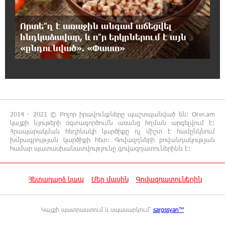
«ՀայաՔվեն» կանգնած է Հայ առաքելական
եկեղեցու պաշտպանության առաջնագծում.
Որտե՞ղ է առաջին անգամ աճեցվել
մաս 3
հնդկաձավար, և ո՞ր երկրներում է այն
«ընդունված». «Փաստ»
16:50:26 7-08-2026
Վարչապետ լինել, չի նշանակում ինչ ուզել
անել
16:42:49 7-08-2026
2014 - 2021 © Բոլոր իրավունքները պաշտպանված են: Orer.am
«ՀայաՔվեն» կանգնած է Հայ առաքելական
կայքի նյութերի օգտագործումն առանց հղման արգելվում է:
եկեղեցու պաշտպանության առաջնագծում.
Հրապարակման հեղինակի կարծիքը ոչ միշտ է համընկնում
մաս 2
խմբագրության կարծիքի հետ: Գովազդների բովանդակության
համար պատասխանատվությունը գովազդատուներինն է:
16:26:52 7-08-2026
«ՀայաՔվեն» կանգնած է Հայ առաքելական
Հետադարձ կապ
Մեր մասին
Գովազդատուներին
եկեղեցու պաշտպանության առաջնագծում
Կայքի պատրաստում և սպասարկում՝
sargssyan™
16:17:55 7-08-2026