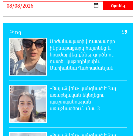
21:07:27 7-08-2026
ԱՄՆ վերաքննիչ դատարանը արգելափակել
է Թրամփի 400 միլիոն դոլար արժողությամբ
Սպիտակ տան պարահանդեսային դահլիճի նախագիծը
Բլոգ
Արժանապատիվ դատավորը
21:03:44 7-08-2026
ինքնաբացարկ հայտնեց և
Կաթողիկոսի նկատմամբ իրականացվող
հրաժարվեց քննել գործն ու
բռնադատավարությունը միահեծան
դատել կաթողիկոսին.
իշխանության հետևանք է. Հանրային Դաշինք
Մարիաննա Ղահրամանյան
20:59:50 7-08-2026
Մեր երկրում իշխանության և ընդդիմության
«ՀայաՔվեն» կանգնած է Հայ
անվերջանալի պայքարում տուժում է միայն
առաքելական եկեղեցու
ու միայն ՀՀ քաղաքացին. Աննա Կոստանյան
պաշտպանության
առաջնագծում. մաս 3
20:49:35 7-08-2026
Փրկարարները հայտանաբերել են մոլորված
զբոսաշրջիկներին
«ՀայաՔվեն» կանգնած է Հայ