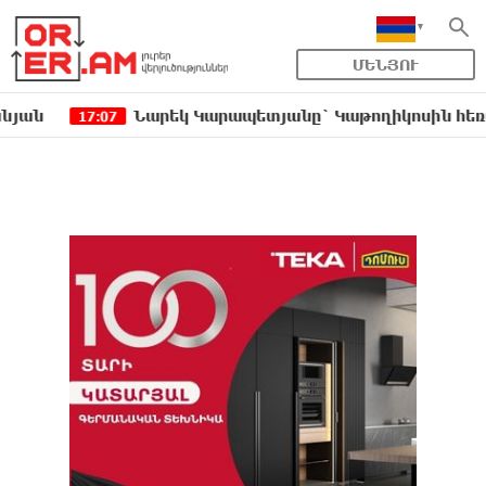
ՄԵՆՅՈՒ
Նարեկ Կարապետյանը` Կաթողիկոսին հեռացնել 
17:07