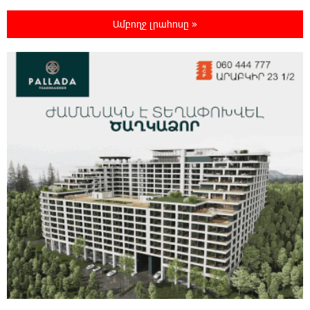
Ամբողջ լրահոսը »
22:03:58 7-08-2026
Մասկը մերժել է Կիևի խնդրանքը՝
օգտագործել Starlink-ը Ռուսաստանի դեմ
հարվшծները կառավարելու համար
21:45:44 7-08-2026
Երևանում և մարզերում էլեկտրաէներգիայի
ընդհատումներ կլինեն
21:26:16 7-08-2026
Ստեփանավանում ռուս կին է փորձել
ինքնասպան լինել
21:08:37 7-08-2026
ԵԱՏՄ֊ն չի ուզում, որ իր միջոցներով
զարգանա Հայաստանի տնտեսությունը ու
հետո գնա ԵՄ. Արշակ Կարապետյան