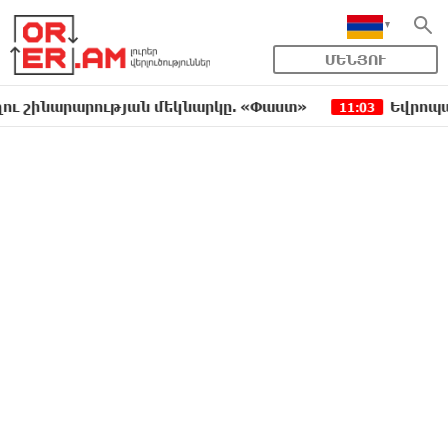
ՄԵՆՅՈՒ
արարության մեկնարկը. «Փաստ»
Եվրոպական երա
11:03