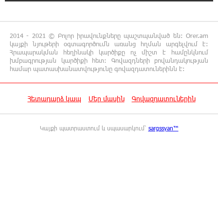
20:16:48 5-08-2026
4 մեդալ՝ մաթեմատիկական միջազգային
2014 - 2021 © Բոլոր իրավունքները պաշտպանված են: Orer.am
ուսանողական օլիմպիադայում
կայքի նյութերի օգտագործումն առանց հղման արգելվում է:
Հրապարակման հեղինակի կարծիքը ոչ միշտ է համընկնում
խմբագրության կարծիքի հետ: Գովազդների բովանդակության
20:12:40 5-08-2026
համար պատասխանատվությունը գովազդատուներինն է:
Հայրենիքի զգացողությունը հողի
նկատմամբ պետք է լինի ոչ թե
թշնամության, այլ բարեկամության հիմքը. Էդգար
Հետադարձ կապ
Մեր մասին
Գովազդատուներին
Ղազարյան
Կայքի պատրաստում և սպասարկում՝
sargssyan™
19:57:06 5-08-2026
Պեղումներ և նոր բացահայտում Հին
Խնձորեսկում
19:39:55 5-08-2026
Սալահը կարիերան կշարունակի
Թուրքիայում