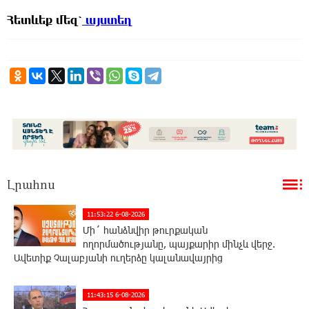
Հետևեք
մեզ՝
այստեղ
Լրահոս
11:53:22 6-08-2026
Մի´ հանձնվիր թուրքական
ողորմածությանը, պայքարիր մինչև վերջ.
Ավետիք Չալաբյանի ուղերձը կալանավայրից
11:43:15 6-08-2026