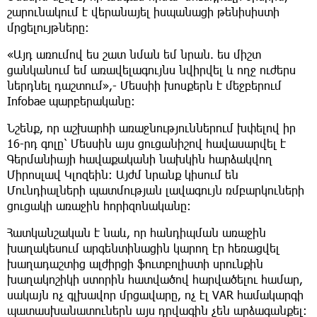
շարունակում է վերանայել իսպանացի թենիսիստի
մրցելույթները:
«Այդ առումով ես շատ նման եմ նրան. ես միշտ
ցանկանում եմ առավելագույնս նվիրվել և ողջ ուժերս
ներդնել դաշտում»,- Մեսսիի խոսքերն է մեջբերում
Infobae պարբերականը:
Նշենք, որ աշխարհի առաջնություններում խփելով իր
16-րդ գոլը՝ Մեսսին այս ցուցանիշով հավասարվել է
Գերմանիայի հավաքականի նախկին հարձակվող
Միրոսլավ Կլոզեին: Այժմ նրանք կիսում են
Մունդիալների պատմության լավագույն ռմբարկուների
ցուցակի առաջին հորիզոնականը:
Հատկանշական է նաև, որ հանդիպման առաջին
խաղակեսում արգենտինացին կարող էր հեռացվել
խաղադաշտից ալժիրցի ֆուտբոլիստի սրունքին
խաղակոշիկի ստորին հատվածով հարվածելու համար,
սակայն ոչ գլխավոր մրցավարը, ոչ էլ VAR համակարգի
պատասխանատուներն այս դրվագին չեն արձագանքել: