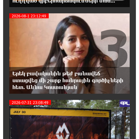
ուղղված կիբերհարձակումների մաս...
22:26:38 5-08-2026
2026-08-1 23:12:49
Tete A Tete նախագծի շրջանակներում
3
Նարեկ Կարապետյանը հարցազրույց է տվել
Մհեր Բաղդասարյանին
22:17:04 5-08-2026
Կեղծ էջով քաղաքացիներին առաջարկվում
է մասնակցել խաղարկության․ զգուշացում
Երեկ բավականին թեժ բանավեճ
21:59:34 5-08-2026
ստացվեց մի շարք հանրային գործիչների
Հարավային Լիբանանում պայթյունի
հետ. Աննա Կոստանյան
հետևանքով զոհվել է առնվազն երկու
իսրայելցի զինծառայող
2026-07-31 23:08:49
4
21:39:45 5-08-2026
Բախվել են «Jeep»-ն ու «Ford»-ը. կա 4
վիրավոր