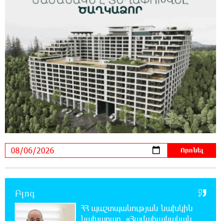
9:34:35 6-08-2026
Քարը քարին չեն թողնի. «Փաստ»
9:03:32 6-08-2026
«Եթե չկա տնտեսական ինքնիշխանություն,
ապա չի կարող լինել քաղաքական
ինքնիշխանություն. առաջիկա խոշորագույն վտանգներից
է գործազրկության և աղքատության աճը». «Փաստ»
8:32:22 6-08-2026
Գնաճային ռիսկերի, արտահանման
խնդիրների և աճի կայունության
մարտահրավերների համախումբը. «Փաստ»
8:01:25 6-08-2026
Բլոգ
Քաղաքական սուր կոնտրաստն ու
ՀՀ պաշտպանության նախկին
դիսբալանսը. «Փաստ»
նախարար, «Համահայկական