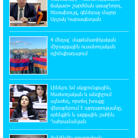
ճակատ» շարժման առաջնորդ,
7:34:14 6-08-2026
հետախույզ, գեներալ-մայոր
Ինքնակամ կառույցները հաշվառելու
Արշակ Կարապետյան
ընթացակարգում նոր փոփոխություններ
կկատարվեն. «Փաստ»
4 մեդալ՝ մաթեմատիկական
միջազգային ուսանողական
7:03:23 6-08-2026
օլիմպիադայում
Ընտրություններն ավարտվեցին,
իշխանություններին էլ ոչինչ չի
հետաքրքրու՞մ. «Փաստ»
6:32:20 6-08-2026
Լինելու եմ սկզբունքային,
Նոր պարտքեր են ներգրավում ճեղքերը
հետևողական և անզիջում
փակելու համար. «Փաստ»
այնտեղ, որտեղ խոսքը
վերաբերում է արդարությանը,
6:01:15 6-08-2026
օրենքին և ազգային շահին.
Անհավասարակշռության և նոր
Ղահրամանյան
կախվածության վտանգները. «Փաստ»
Հանձնվել թուրքական