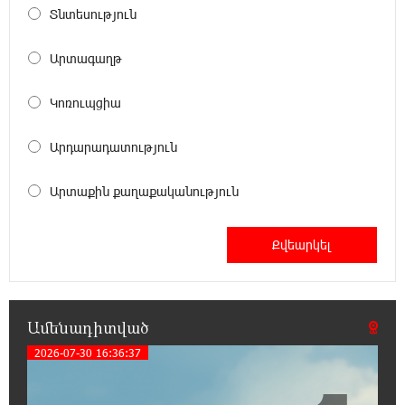
Տնտեսություն
23:50:47 5-08-2026
Օգոստոսի 6-ին, 7-ին, 10-ին, 11-ին, 12-ին և
Արտագաղթ
13-ին հարյուրավոր հասցեներում լույս չի
լինելու
Կոռուպցիա
23:31:16 5-08-2026
Արդարադատություն
Ջուր հավաքեք․ բազմաթիվ հասցեներում
ջուր չի լինելու
Արտաքին քաղաքականություն
23:13:33 5-08-2026
Եվրոպայի մայրաքաղաքները գրանցում են
շոգի նոր ռեկորդներ
22:54:16 5-08-2026
Ամենադիտված
Զովունի-Եղվարդ ճանապարհին բախվել են
«Alfa Romeo»-ն և «Opel»-ը. կա վիրավոր
2026-07-30 16:36:37
22:44:25 5-08-2026