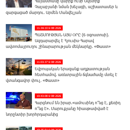
Հայաստանը կարիք ունի Ավետիք
Չալաբյանի նման խելացի, աշխատասեր և
զարգացած մարդու. Արմեն Մանվելյան
11:34:10 6-08-2026
ՊԱՏՄՈՒԹՅԱՆ ԱՅՍ ՕՐԸ (6 օգոստոսի).
Ազդարարվել է Հյուսիս-Հարավ
ավտոմայրուղու շինարարության մեկնարկը. «Փաստ»
11:03:37 6-08-2026
Եվրոպական երազանք աղքատության
հետհամով. առևտրային ճգնաժամը մտել է
վտանգավոր փուլ. «Փաստ»
10:43:08 6-08-2026
Հարցնում են իրար.«ամուսինդ ո՞նց է, քեռիդ
ո՞նց է». Մարուքյանը հիասթափված է
նորընտիր խորհրդարանից
10:35:54 6-08-2026