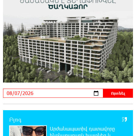
Սլովակիայի արևելքում արտակարգ
դրություն է հայտարարվել շոգի ալիքների
պատճառով
19:53:41 7-08-2026
Երթևեկության կազմակերպման
փոփոխություն տեղի կունենա
19:35:21 7-08-2026
Հայաստանի հավաքականի նախկին
մարզիչը կգլխավորի Ղազախստանի
հավաքականը
19:17:59 7-08-2026
ԱԱԾ-ն զեկույց է ներկայացրել
Բլոգ
18:58:46 7-08-2026
Արժանապատիվ դատավորը
Թրամփը ասել է, որ հանրապետականները
ինքնաբացարկ հայտնեց և
կարող են պարտվել Կոնգրեսի միջանկյալ