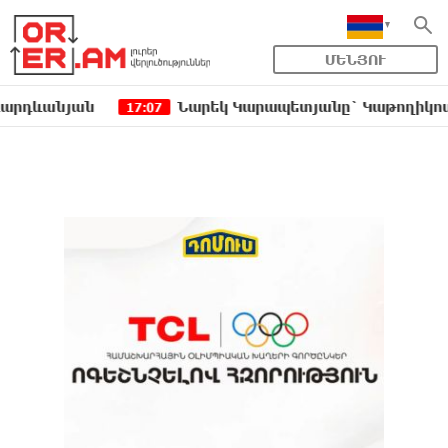
ՄԵՆՅՈՒ
նյան
Նարեկ Կարապետյանը` Կաթողիկոսին հեռաց
17:07