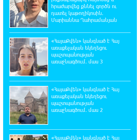
ընտրություններում
հրաժարվեց քննել գործն ու
դատել կաթողիկոսին.
Մարիաննա Ղահրամանյան
18:51:59 7-08-2026
«ՀայաՔվեի» անդամները ևս
Վաղարշապատի դատարանի բակում են`
«ՀայաՔվեն» կանգնած է Հայ
հաջակցություն Հայ առաքելական եկեղեցու և նրա
առաքելական եկեղեցու
Հովվապետի
պաշտպանության
առաջնագծում. մաս 3
18:47:06 7-08-2026
Օգոստոսի 7-ը ասորի ժողովրդի
ցեղասպանության հիշատակի օրն է․ Ուժեղ
Հայաստան
«ՀայաՔվեն» կանգնած է Հայ
առաքելական եկեղեցու
18:41:31 7-08-2026
պաշտպանության
Հայաստանը ապրում է իր գոյության
առաջնագծում. մաս 2
ամենախայտառակ ժամանակաշրջանը․
Գառնիկ Դավթյան
«ՀայաՔվեն» կանգնած է Հայ
18:37:08 7-08-2026