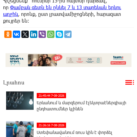
Հիշեցնենք` հունիսի 15-ին հայտնի դարձավ,
որ
Փամբակ գետն են ընկել 7 և 13 տարեկան երկու
աղջիկ
, որոնք, ըստ լրատվամիջոցների, հարազատ
քույրեր են։
Լրահոս
21:45:44 7-08-2026
Երևանում և մարզերում էլեկտրաէներգիայի
ընդհատումներ կլինեն
21:26:16 7-08-2026
Ստեփանավանում ռուս կին է փորձել