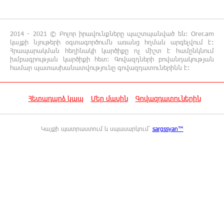
Անջելեսում
12:09:36 7-08-2026
2014 - 2021 © Բոլոր իրավունքները պաշտպանված են: Orer.am
Գրանադայում տեղի ունեցած քառակողմ
կայքի նյութերի օգտագործումն առանց հղման արգելվում է:
հանդիպումից հետո տարածված
Հրապարակման հեղինակի կարծիքը ոչ միշտ է համընկնում
հայտարարության մեջ Հայաստանի տարածքը 29800
խմբագրության կարծիքի հետ: Գովազդների բովանդակության
համար պատասխանատվությունը գովազդատուներինն է:
քառակուսի կիլոմետր է. Դավիթ Ղազինյան
12:00:28 7-08-2026
Հետադարձ կապ
Մեր մասին
Գովազդատուներին
Փաշազադեն և Փաշինյանն ընդդեմ Հայ
Առաքելական Սուրբ Եկեղեցու
Կայքի պատրաստում և սպասարկում՝
sargssyan™
11:39:39 7-08-2026
Բարձր տեխնոլոգիաները զարգանում են
հանքարդյունաբերության շնորհիվ․ ԶՊՄԿ
11:18:51 7-08-2026
Ucom-ի աջակցությամբ ներկայացվեց
«Մտապահիր կենդանիներին» կրթական