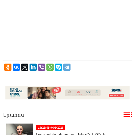
Լրահոս
15:25:49 9-08-2026
Կաթողիկոսի դատը. Ինչո՞ւ է ՌԴ-ն