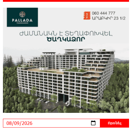
23:39:22 8-08-2026
Ռուսաստանի տարածքում ոչնչացվել է
ուկրաինական 360 անօդաչու թռչող սարք
23:20:45 8-08-2026
Օգոստոսի 10-ին, 11-ին, 12-ին, 13-ին, 14-ին,
17-ին, 18-ին և 20-ին հարյուրավոր
հասցեներում լույս չի լինելու
23:01:57 8-08-2026
Ողբերգական դեպք՝ Երևանում․ Կիևյան
կամրջի տակ հայտնաբերվել է տղամարդու
մարմին
22:43:21 8-08-2026
Ադրբեջանի Սարով գյուղում տանը 18-ամյա
աղջկա դի է հայտնաբերվել