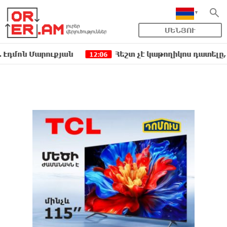
ՄԵՆՅՈՒ
Մարուքյան
Հեշտ չէ կաթողիկոս դատելը, անգամ դ
12:06