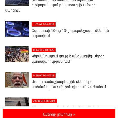
էլեկտրակայանը կկառուցվի Ամուրի
մարզում
1:00:08 9-08-2026
Օգոստոսի 10-ից 13-ը գազանջատումներ են
սպասվում
0:42:48 9-08-2026
Գերմանիայում ցույց է անցկացվել Մերցի
կառավարության դեմ
0:25:00 9-08-2026
Մոդին համաշխարհային ռեկորդ է
սահմանել. 303 միլիոն դիտում՝ 24 ժամում
23:58:58 8-08-2026
23-ամյա ուսանողի մշակած հավելվածը
հարավկորեական App Store-ում շրջանցել է
Ամբողջ լրահոսը »
նույնիսկ Google Maps-ը