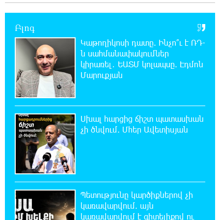
22:25:11 8-08-2026
Բլոգ
Հայհիդրոմետի տնօրենը գրել է
Կաթողիկոսի դատը. Ինչո՞ւ է ՌԴ-
ն սահմանափակումներ
22:07:09 8-08-2026
կիրառել․ ԵԱՏՄ կոլապսը. Էդմոն
Արտակարգ դեպք՝ Երևանում․ կոտրել են
Մարուքյան
«Հույս բոլոր մարդկանց» հիմնադրամի
շենքի պատուհաններն ու դռները
Սխալ հարցից ճիշտ պատասխան
21:48:41 8-08-2026
Ալիևն ու Թրամփը հեռախոսազրույց են
չի ծնվում. Մհեր Ավետիսյան
ունեցել
21:29:45 8-08-2026
«Ինտեր»-ը հաղթեց «Յուվենտուս»-ին
Պետությունը կարծիքներով չի
կառավարվում. այն
21:10:46 8-08-2026
կառավարվում է գիտելիքով ու