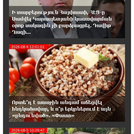
Դմիտրի Մեդվեդև. Արևմուտքի
Ի տարբերություն Հայփոստի, ՀԷՑ-ը
քաղաքականությունը Հայաստանի
նկատմամբ կրկնում է վրացական սցենարը
Սամվել Կարապետյանի կառավարման
օրոք սակագին չի բարձրացրել. Դավիթ
Ղազի...
17:36:59 8-08-2026
Ադրբեջանցիների բնակեցումը
2026-08-4 12:01:01
Հայաստանում լուրջ վտանգներ է
3
պարունակում. Ավետիք Չալաբյան
17:28:45 8-08-2026
«Հայաքվե»-ի հայտարարությունից հետո
WCC-ն արձագանքել է Հայ Եկեղեցու շուրջ
ստեղծված իրավիճակին
Որտե՞ղ է առաջին անգամ աճեցվել
16:58:38 8-08-2026
հնդկաձավար, և ո՞ր երկրներում է այն
«Շտապ հաստատեք քարտի տվյալները»․
«ընդունված». «Փաստ»
IDBank-ը զգուշացնում է հյուրանոցների
ամրագրման հետ կապված զեղծարարությունների մասին
2026-08-5 10:29:47