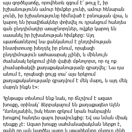
այս գործելաոճը, որովհետև զգում է՝ թույլ է, իր
իշխանությունն ամուր հիմքեր չունի, ամուր հենարան
չունի, իր իշխանությունը հիմնված է բռնության վրա, և
կարող են իրավիճակներ փոխվել ու դրանցում հանդես
գան ընդդիմադիր առաջնորդներ, ովքեր կարող են
սասանել իր իշխանության հիմքերը։ Այդ
պատճառներով նա ցանկանում է ընդդիմության
ինստիտուտը խեղդել իր բնում, որպեսզի
ընդդիմություն առհասարակ չլինի, և միևնույն
ժամանակ երկրում լինի վախի մթնոլորտ, որ ոչ ոք
չհամարձակվի քաղաքականությամբ զբաղվել։ Նա դա
անում է, որպեսզի ցույց տա՝ այս երկրում
քաղաքականությամբ զբաղվում է մեկ մարդ, և այդ մեկ
մարդն ինքն է»։
Հընթացս տեսնում ենք նաև, որ ճնշվում է ազատ
խոսքը, օրինակ՝ ձերբակալում են քաղաքագետ Ալեն
Ղևոնդյանին, իսկ հետո զրկում նրան հանրային
խոսքով հանդես գալու իրավունքից։ Եվ սա նման միակ
դեպքը չէ։ Ազատ խոսքը սահմանափակման ներքո է,
քանի որ այն կարծես սառը և սթափեցնող ցնցուղ լինի