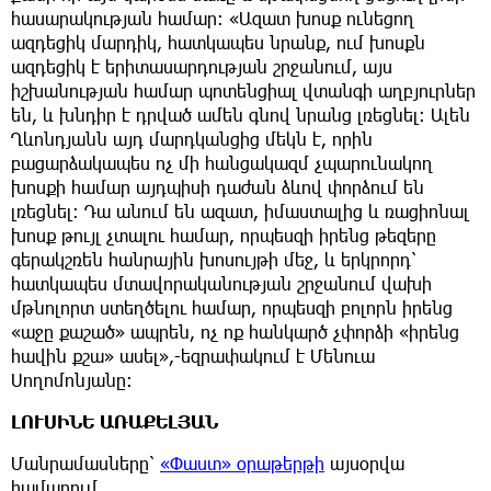
հասարակության համար։ «Ազատ խոսք ունեցող
ազդեցիկ մարդիկ, հատկապես նրանք, ում խոսքն
ազդեցիկ է երիտասարդության շրջանում, այս
իշխանության համար պոտենցիալ վտանգի աղբյուրներ
են, և խնդիր է դրված ամեն գնով նրանց լռեցնել։ Ալեն
Ղևոնդյանն այդ մարդկանցից մեկն է, որին
բացարձակապես ոչ մի հանցակազմ չպարունակող
խոսքի համար այդպիսի դաժան ձևով փորձում են
լռեցնել։ Դա անում են ազատ, իմաստալից և ռացիոնալ
խոսք թույլ չտալու համար, որպեսզի իրենց թեզերը
գերակշռեն հանրային խոսույթի մեջ, և երկրորդ՝
հատկապես մտավորականության շրջանում վախի
մթնոլորտ ստեղծելու համար, որպեսզի բոլորն իրենց
«աջը քաշած» ապրեն, ոչ ոք հանկարծ չփորձի «իրենց
հավին քշա» ասել»,-եզրափակում է Մենուա
Սողոմոնյանը։
ԼՈՒՍԻՆԵ ԱՌԱՔԵԼՅԱՆ
Մանրամասները՝
«Փաստ» օրաթերթի
այսօրվա
համարում