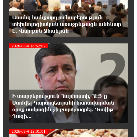
18:40:08 8-08-2026
Առանց հանքարդյունաբերության
Իրանը պատրաստ է բացել Հորմուզի
տեխնոլոգիական առաջընթացն անհնար
նեղուցը, եթե ԱՄՆ-ն ընդունի
է․ Վարդան Ջհանյան
հանրապետության պայմանները
2
2026-08-4 16:52:02
18:21:30 8-08-2026
Երևանում անցկացվել է հաշմանդամություն
ունեցող անձանց միջազգային մարզական
փառատոն
18:02:58 8-08-2026
Դմիտրի Մեդվեդև. Արևմուտքի
Ի տարբերություն Հայփոստի, ՀԷՑ-ը
քաղաքականությունը Հայաստանի
նկատմամբ կրկնում է վրացական սցենարը
Սամվել Կարապետյանի կառավարման
օրոք սակագին չի բարձրացրել. Դավիթ
Ղազի...
17:36:59 8-08-2026
Ադրբեջանցիների բնակեցումը
2026-08-4 12:01:01
Հայաստանում լուրջ վտանգներ է