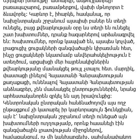
Այդպիսի խոսույթը՝ անհարկի, անթույլատրելի
բառապաշարով, բառամթերքով, վախի մթնոլորտ է
ձևավորել։ Կարևոր է, իհարկե, հասկանալ, որ
նախընտրական շրջանում այսպիսի բաներ են տեղի
ունեցել, բայց քվեարկության օրը ևս տեղի են ունեցել
շատ խախտումներ, դրանք հազարներով արձանագրվել
են։ Խախտումներ, որոնք կապված են, այսպես կոչված,
լրացուցիչ ցուցակների զանգվածային կիրառման հետ,
ինչը ցուցակների նկատմամբ անվերահսկելիություն է
ստեղծում, արցախցի մեր հայրենակիցներին
քվեարկությանը մասնակցել թույլ չտալու հետ. մարդիկ,
փաստացի լինելով Հայաստանի Հանրապետության
քաղաքացի, ունենալով Հայաստանի Հանրապետության
անձնագրեր, չեն մասնակցել ընտրություններին, նրանց
արհեստականորեն զրկել են այդ իրավունքից։
Կենտրոնական ընտրական հանձնաժողովն այս ողջ
ընթացքում չի կատարել իր կարևորագույն ֆունկցիան,
այն է՝ նախընտրական շրջանում տեղի ունեցած այն
խախտումների ուղղությամբ, որոնք հասանելի էին
զանգվածային լրատվության միջոցներով,
համացանցում, ոչ մի կանխարգելիչ, սահմանափակող