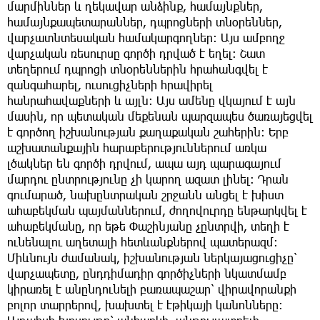
մարմիններ և ղեկավար անձինք, համայնքներ,
համայնքապետարաններ, դպրոցների տնօրեններ,
վարչատնտեսական համակարգողներ։ Այս ամբողջ
վարչական ռեսուրսը գործի դրված է եղել։ Շատ
տեղերում դպրոցի տնօրեններին հրահանգվել է
զանգահարել, ուսուցիչների հրավիրել
հանրահավաքների և այլն։ Այս ամենը վկայում է այն
մասին, որ պետական մեքենան պարզապես ծառայեցվել
է գործող իշխանության քաղաքական շահերին։ Երբ
աշխատանքային հարաբերություններում առկա
լծակներ են գործի դրվում, ապա այդ պարագայում
մարդու ընտրությունը չի կարող ազատ լինել։ Դրան
գումարած, նախընտրական շրջանն անցել է խիստ
ահաբեկման պայմաններում, ժողովուրդը ենթարկվել է
ահաբեկմանը, որ եթե Փաշինյանը չընտրվի, տեղի է
ունենալու աղետալի հետևանքներով պատերազմ։
Միևնույն ժամանակ, իշխանության ներկայացուցիչը՝
վարչապետը, ընդդիմադիր գործիչների նկատմամբ
կիրառել է անընդունելի բառապաշար՝ վիրավորանքի
բոլոր տարրերով, խախտել է էթիկայի կանոնները։