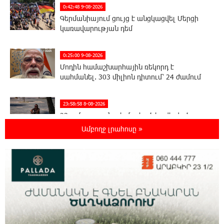
0:42:48 9-08-2026
Գերմանիայում ցույց է անցկացվել Մերցի
կառավարության դեմ
0:25:00 9-08-2026
Մոդին համաշխարհային ռեկորդ է
սահմանել. 303 միլիոն դիտում՝ 24 ժամում
23:58:58 8-08-2026
23-ամյա ուսանողի մշակած հավելվածը
հարավկորեական App Store-ում շրջանցել է
Ամբողջ լրահոսը »
նույնիսկ Google Maps-ը
23:39:22 8-08-2026
Ռուսաստանի տարածքում ոչնչացվել է
ուկրաինական 360 անօդաչու թռչող սարք
23:20:45 8-08-2026
Օգոստոսի 10-ին, 11-ին, 12-ին, 13-ին, 14-ին,