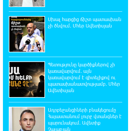
շենքի պատուհաններն ու դռները
Սխալ հարցից ճիշտ պատասխան
21:48:41 8-08-2026
Ալիևն ու Թրամփը հեռախոսազրույց են
չի ծնվում. Մհեր Ավետիսյան
ունեցել
21:29:45 8-08-2026
«Ինտեր»-ը հաղթեց «Յուվենտուս»-ին
Պետությունը կարծիքներով չի
կառավարվում. այն
21:10:46 8-08-2026
կառավարվում է գիտելիքով ու
Քրեական վարույթի շրջանակում անձի
պատասխանատվությամբ. Մհեր
անձնական և ընտանեկան կյանքին առնչվող
Ավետիսյան
տվյալների անհարկի հրապարակումն անթույլատրելի է.
ՄԻՊ
Ադրբեջանցիների բնակեցումը
20:51:38 8-08-2026
Հայաստանում լուրջ վտանգներ է
Զելենսկին ու Վուչիչը քննարկել են
պարունակում. Ավետիք
համագործակցությունն ընդլայնելու
Չալաբյան