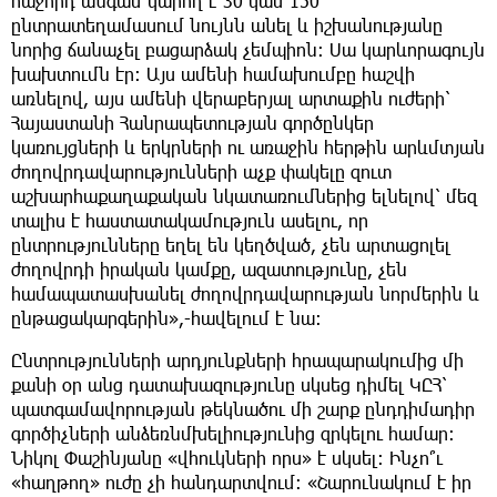
հաջորդ անգամ կարող է 30 կամ 150
ընտրատեղամասում նույնն անել և իշխանությանը
նորից ճանաչել բացարձակ չեմպիոն։ Սա կարևորագույն
խախտումն էր։ Այս ամենի համախումբը հաշվի
առնելով, այս ամենի վերաբերյալ արտաքին ուժերի՝
Հայաստանի Հանրապետության գործընկեր
կառույցների և երկրների ու առաջին հերթին արևմտյան
ժողովրդավարությունների աչք փակելը զուտ
աշխարհաքաղաքական նկատառումներից ելնելով՝ մեզ
տալիս է հաստատակամություն ասելու, որ
ընտրությունները եղել են կեղծված, չեն արտացոլել
ժողովրդի իրական կամքը, ազատությունը, չեն
համապատասխանել ժողովրդավարության նորմերին և
ընթացակարգերին»,-հավելում է նա։
Ընտրությունների արդյունքների հրապարակումից մի
քանի օր անց դատախազությունը սկսեց դիմել ԿԸՀ՝
պատգամավորության թեկնածու մի շարք ընդդիմադիր
գործիչների անձեռնմխելիությունից զրկելու համար։
Նիկոլ Փաշինյանը «վհուկների որս» է սկսել։ Ինչո՞ւ
«հաղթող» ուժը չի հանդարտվում։ «Շարունակում է իր