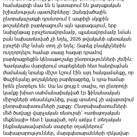
համակարգի մաս են և կատարում են քաղաքական
իշխանության պատվերները։ Զանգվածային
ընտրակաշառքի դրսևորում է ապրիլի սկզբին
թոշակների բարձրացումն այն պարագայում, երբ
նախընթաց բյուջետավորմամբ, պլանավորմամբ նման
բան նախատեսված չի եղել, 2026 թվականի պետական
բյուջեի մեջ նման տող չի եղել։ Տարեց բնակիչներին
ուղղորդելու համար տասը հազար դրամով
բարձրացրեցին կենսաթոշակը ընտրությունների շեմին։
Հատկապես մարզերում տարեցների հետ հանդիպման
ժամանակ նրանք միշտ նշում էին այդ հանգամանքը, որ
Փաշինյանը թոշակները բարձրացրեց, և դրա համար
իրեն ընտրելու են։ Սա ևս ցույց է տալիս, որ ընտրողի
կամքը խիստ սահմանափակված էր ֆինանսական
միջոցների տեսանկյունից, բայց սրանով չի ավարտվում
ընտրախախտումների շարքը։ Ընտրախախտումների
մեծ ծավալը վարչական ռեսուրսի՝ «ստիպողական
մեքենայի» հետ է կապված, որն առկա է տեղական
ինքնակառավարման տարբեր օղակներում՝
նախարարություններ, մարզպետարանների ղեկավար