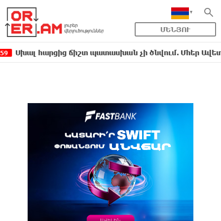
ՄԵՆՅՈՒ
արցից ճիշտ պատասխան չի ծնվում. Մհեր Ավետիսյան