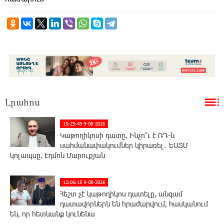
Լրահոս
15:25:49 9-08-2026
Կաթողիկոսի դատը. Ինչո՞ւ է ՌԴ-ն
սահմանափակումներ կիրառել․ ԵԱՏՄ
կոլապսը. Էդմոն Մարուքյան
12:06:15 9-08-2026
Հեշտ չէ կաթողիկոս դատելը, անգամ
դատավորներն են հրաժարվում, հասկանում
են, որ հետևանք կունենա