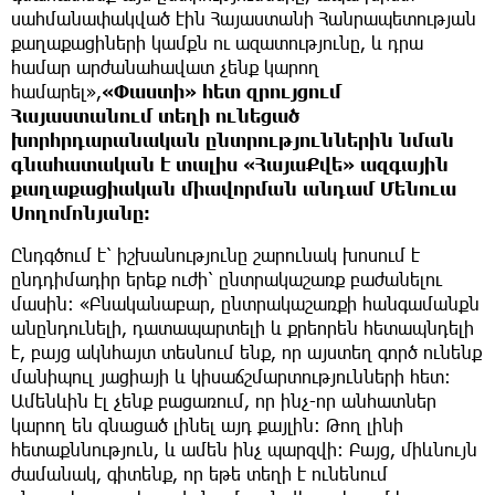
սահմանափակված էին Հայաստանի Հանրապետության
քաղաքացիների կամքն ու ազատությունը, և դրա
համար արժանահավատ չենք կարող
համարել»,
«Փաստի» հետ զրույցում
Հայաստանում տեղի ունեցած
խորհրդարանական ընտրություններին նման
գնահատական է տալիս «ՀայաՔվե» ազգային
քաղաքացիական միավորման անդամ Մենուա
Սողոմոնյանը։
Ընդգծում է՝ իշխանությունը շարունակ խոսում է
ընդդիմադիր երեք ուժի՝ ընտրակաշառք բաժանելու
մասին։ «Բնականաբար, ընտրակաշառքի հանգամանքն
անընդունելի, դատապարտելի և քրեորեն հետապնդելի
է, բայց ակնհայտ տեսնում ենք, որ այստեղ գործ ունենք
մանիպուլ յացիայի և կիսաճշմարտությունների հետ։
Ամենևին էլ չենք բացառում, որ ինչ-որ անհատներ
կարող են գնացած լինել այդ քայլին։ Թող լինի
հետաքննություն, և ամեն ինչ պարզվի։ Բայց, միևնույն
ժամանակ, գիտենք, որ եթե տեղի է ունենում