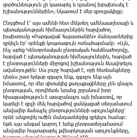
գործունեություն չի կատարել և դրանով խրախուսել է
իշխանություններին»,-նկատում է մեր զրուցակիցը։
Ընդգծում է՝ այս ամենի հետ մեկտեղ ամենաաղետալի և
պետականության հիմնասյուներին հարվածող
խախտումը «Բարգավաճ Հայաստանին» մանդատներից
զրկելն էր՝ օրենքի կոպտագույն ոտնահարմամբ։ «Այն,
ինչ արեց Կենտրոնական ընտրական հանձնաժողովը,
հարված է պետականության հիմնասյուներին, հարված
է ընտրությունների միջոցով իշխանություն ձևավորելու
ավանդույթին։ Սա լուրջ հարված է, որի հետևանքները
դեռևս շատ երկար զգալու ենք, զգալու ենք այն
իմաստով, որ մեր գիտակից քաղաքացիները չեն գնալու
ընտրության, որովհետև նրանց շրջանում խոր
հիասթափություն է առաջանալու այն իմաստով, որ
կարելի է գրչի մեկ հարվածով ցանկացած տեղամասում
անվավեր ճանաչել ընտրությունների արդյունքները՝
որևէ անցողիկ ուժին մանդատներից զրկելու համար։
Եթե այս անգամ կարող է երեք ընտրատեղամասում
անվավեր հայտարարել քվեարկության արդյունքները,