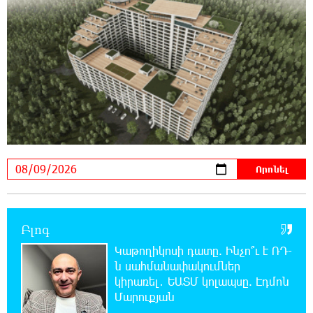
17-ին, 18-ին և 20-ին հարյուրավոր
հասցեներում լույս չի լինելու
23:01:57 8-08-2026
Ողբերգական դեպք՝ Երևանում․ Կիևյան
կամրջի տակ հայտնաբերվել է տղամարդու
մարմին
22:43:21 8-08-2026
Ադրբեջանի Սարով գյուղում տանը 18-ամյա
աղջկա դի է հայտնաբերվել
22:25:11 8-08-2026
Բլոգ
Հայհիդրոմետի տնօրենը գրել է
Կաթողիկոսի դատը. Ինչո՞ւ է ՌԴ-
ն սահմանափակումներ
22:07:09 8-08-2026
կիրառել․ ԵԱՏՄ կոլապսը. Էդմոն
Արտակարգ դեպք՝ Երևանում․ կոտրել են
Մարուքյան
«Հույս բոլոր մարդկանց» հիմնադրամի