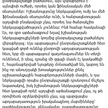
ընտրակաշառքի բաժանում, այն վերաբերում է
այնպիսի ուժերի, որտեղ կան ֆինանսական մեծ
ռեսուրսներ։ Իշխանությունը ներկայացնող ուժը ևս մեծ
ֆինանսական ռեսուրսներ ունի, և հանրապետության
այդպիսի բնակավայր չկա, որտեղ նա ծանրակշիռ
ներկայացվածություն չունենա։ Ինձ համար հասկանալի
էր, որ զրո արձանագրում եղավ իշխանության
ներկայացուցիչների կողմից ընտրակաշառք բաժանելու
վերաբերյալ։ Այս պարագայում ընտրակաշառքների հետ
կապված գործ ունենք ընտրովի արդարադատության
հետ, երբ մի պարագայում գաղտնալսումներ են տեղի
ունենում, ի դեպ, դրանց մի զգալի մասն էլ կասկածելի
է, հայտնաբերված նյութերը մոնտաժված են, կարող են
ինչ-որ անուղղակի խոսակցություններ լինել
աշխատանքային հարաբերությունների մասին, և դա
ներկայացվի որպես ընտրակաշառքի դրսևորում ճնշելու
նպատակով, իսկ իշխանության ներկայացուցիչների
հետ կապված որևէ այդպիսի արձանագրում չկա, ոչ թե
որովհետև օբյեկտիվորեն չկա, այլ պարզապես
արդարադատություն իրականացնող մարմինները՝
ոստիկանությունը, քննչականը, դատախազությունը