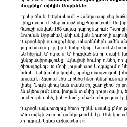
մայրիկը՝ տիկին Մարինեն։
Էրիկը ծնվել է Երևանում: «Մանկապարտեզ հաճա
էինք ապրում։ Վերադարձանք Հայաստան։ Սովորե
Չաուշի անվան 188 ավագ դպրոցներում։ Դպրոցի
Ֆուրման Աբրահամյանի անվան ֆուտբոլի ակումբ։
Դպրոցների ուսուցիչները, տնօրեններն ամեն անգ
յուրահատուկ էր, իր նմանը չկար։ Նա ամեն հար
են հիշում, և՛ ուրախ, և՛ հուզված են իր մասին խո
ընկերասիրությունը։ Այնպիսի հումոր ուներ, ո
ծիծաղեցնել։ Հումորի յուրահատուկ զգացում ուն
նման։ Երեխաներ կային, որոնք առողջական խնդի
նրանք էլ ձգտում էին Էրիկիս հետ ընկերություն 
լինել: Նույն կերպ նաև տանն էր, շատ ջերմ էր բ
ձևակերպում։ Առավոտյան տանից դուրս գալիս,
համբուրեր ինձ, իսկ «մամ ջան»-ն անպակաս էր իր
Դպրոցն ավարտելուց հետո Էրիկն առանց քննութ
«Դա ավելի շատ իմ ցանկությունն էր։ Մեկ կիսա
չի ուզում, կգնա աշխատելու»։