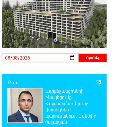
19:16:13 8-08-2026
Հետվճարի փոխարեն՝
արժանապատիվ և ֆիքսված
թոշակ․ ինչու է գործող համակարգը սոցիալական
անարդարության խնդիր ստեղծում. Հրայր
Կամենդատյան
18:59:05 8-08-2026
Երևանի Կենտրոնում փոշու
պարունակությունը գրեթե ամբողջ
շաբաթ գերազանցել է թույլատրելի սահմանը
Բլոգ
18:40:08 8-08-2026
Ադրբեջանցիների
Իրանը պատրաստ է բացել
Հորմուզի նեղուցը, եթե ԱՄՆ-ն
բնակեցումը
ընդունի հանրապետության պայմանները
Հայաստանում լուրջ
վտանգներ է
պարունակում. Ավետիք
18:21:30 8-08-2026
Չալաբյան
Երևանում անցկացվել է