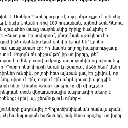
խել է Սանկտ Պետերբուրգում, այդ ընթացքում այնտեղ
լ է նախ Երևանի թիվ 109 ռուսական, այնուհետև Գևորգ
ն զուգահեռ տասը տարեկանից Էրիկը հաճախել է
 «Շատ լավ էր սովորում, ընդունակ աշակերտ էր։
ամ ինձ տեսնելիս կամ գրելիս նշում են՝ Էրիկը
ցում առաջատար էր։ Իր մասին բոլորը հպարտությամբ
սում։ Բոլորն են հիշում թե՛ իր սովորելը, թե՛
ր կարող էր մեկ բառով ամբողջ դասարանին ուրախացնել,
եր։ Փոքրի հետ փոքրի նման էր շփվում, մեծի հետ՝ մեծի
րներ ունեին, բոլորի հետ այնքան լավ էր շփվում, որ
անել, սիրում էին, ուզում էին անընդհատ իր կողքին
ոլորի հետ։ Առանց «ջան» ասելու ոչ մի միտք չէր
 երեկոյան տուն վերադառնալիս պարտադիր պետք է
ենից։ Լրիվ այլ ջերմություն ուներ»։
յունների ընդունվել է Պոլիտեխնիկական համալսարան։
մյակ համալսարան հաճախեց, իսկ հետո որոշեց՝ սովորել