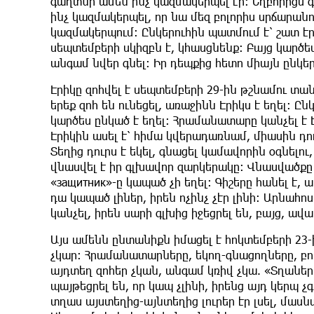
գաղտնի ամեն ինչ կազմակերպել էր։ Եղբորիցս գ
ինչ կազմակերպել, որ նա մեզ բոլորիս սրճարան
կազմակերպում։ Ընկերուհին պատմում է՝ շատ էր 
սեպտեմբերի սկիզբն է, կհասցնենք։ Բայց կարծես
անգամ նվեր գնել։ Իր դեպքից հետո միայն ընկե
Էրիկը զոհվել է սեպտեմբերի 29-ին թշնամու տ
երեք զոհ են ունեցել, առաջինն Էրիկս է եղել։ 
կարծես ընկած է եղել։ Հրամանատարը կանչել է Է
Էրիկին ասել է՝ հիմա կվերադառնամ, միասին դու
Տեղից դուրս է եկել, գնացել կամավորին օգնելո
վնասվել է իր գլխավոր զարկերակը։ Վնասվածքը 
«защитник»-ը կապած չի եղել։ Գիշերը հանել է,
դա կապած լիներ, իրեն ոչինչ չէր լինի։ Արնահո
կանչել, իրեն սարի գլխից իջեցրել են, բայց, ավաղ
Այս ամենն ընտանիքն իմացել է հոկտեմբերի 23-
չկար։ Հրամանատարները, եկող-գնացողները, բոլ
այդտեղ զոհեր չկան, անգամ կռիվ չկա. «Տղաներ
պայթեցրել են, որ կապ չլինի, իրենց այդ կերպ 
տղաս այստեղից-այնտեղից լուրեր էր լսել, մասն