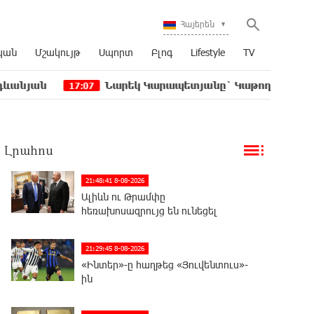
Հայերեն
կան
Մշակույթ
Սպորտ
Բլոգ
Lifestyle
TV
Նարեկ Կարապետյանը` Կաթողիկոսին հեռացնել փորձ
:07
Լրահոս
21:48:41 8-08-2026
Ալիևն ու Թրամփը
հեռախոսազրույց են ունեցել
21:29:45 8-08-2026
«Ինտեր»-ը հաղթեց «Յուվենտուս»-
ին