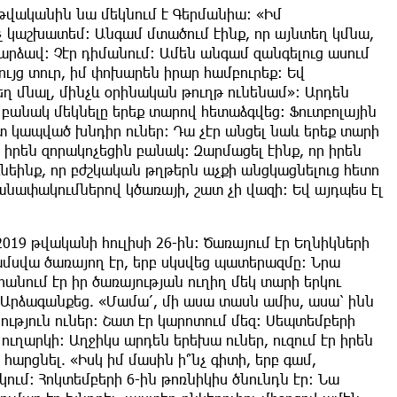
 թվականին նա մեկնում է Գերմանիա։ «Իմ
չ կաշխատեմ։ Անգամ մտածում էինք, որ այնտեղ կմնա,
րձավ։ Չէր դիմանում։ Ամեն անգամ զանգելուց ասում
ցույց տուր, իմ փոխարեն իրար համբուրեք։ Եվ
ղ մնալ, մինչև օրինական թուղթ ունենամ»։ Արդեն
բանակ մեկնելը երեք տարով հետաձգվեց։ Ֆուտբոլային
 կապված խնդիր ուներ։ Դա չէր անցել նաև երեք տարի
 իրեն զորակոչեցին բանակ։ Զարմացել էինք, որ իրեն
ւնեինք, որ բժշկական թղթերն աչքի անցկացնելուց հետո
մանափակումներով կծառայի, շատ չի վազի։ Եվ այդպես էլ
019 թվականի հուլիսի 26-ին։ Ծառայում էր Եղնիկների
ամսվա ծառայող էր, երբ սկսվեց պատերազմը։ Նրա
լրանում էր իր ծառայության ուղիղ մեկ տարի երկու
։ Արձագանքեց. «Մամա՛, մի ասա տասն ամիս, ասա՝ ինն
ություն ուներ։ Շատ էր կարոտում մեզ։ Սեպտեմբերի
 ուղարկի։ Աղջիկս արդեն երեխա ուներ, ուզում էր իրեն
հարցնել. «Իսկ իմ մասին ի՞նչ գիտի, երբ գամ,
ում։ Հոկտեմբերի 6-ին թոռնիկիս ծնունդն էր։ Նա