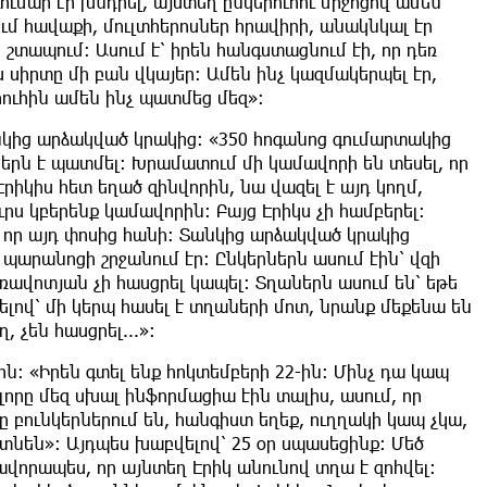
ումար էր խնդրել, այստեղ ընկերուհու միջոցով ամեն
ում հավաքի, մուլտհերոսներ հրավիրի, անակնկալ էր
շտապում։ Ասում է՝ իրեն հանգստացնում էի, որ դեռ
 սիրտը մի բան վկայեր։ Ամեն ինչ կազմակերպել էր,
րուհին ամեն ինչ պատմեց մեզ»։
անկից արձակված կրակից։ «350 հոգանոց գումարտակից
Ընկերն է պատմել։ Խրամատում մի կամավորի են տեսել, որ
րիկիս հետ եղած զինվորին, նա վազել է այդ կողմ,
րս կբերենք կամավորին։ Բայց Էրիկս չի համբերել։
ւ, որ այդ փոսից հանի։ Տանկից արձակված կրակից
պարանոցի շրջանում էր։ Ընկերներն ասում էին՝ վզի
 առավոտյան չի հասցրել կապել։ Տղաներն ասում են՝ եթե
սելով՝ մի կերպ հասել է տղաների մոտ, նրանք մեքենա են
, չեն հասցրել...»։
ին։ «Իրեն գտել ենք հոկտեմբերի 22-ին։ Մինչ դա կապ
որը մեզ սխալ ինֆորմացիա էին տալիս, ասում, որ
ը բունկերներում են, հանգիստ եղեք, ուղղակի կապ չկա,
չգտնեն»։ Այդպես խաբվելով՝ 25 օր սպասեցինք։ Մեծ
ավորապես, որ այնտեղ Էրիկ անունով տղա է զոհվել։