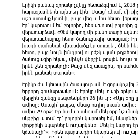
Էրիկի բանակ զորակոչվելը հետաձգվում է, 2018
հարազատներն այնտեղ էին։ Ասաց՝ գնամ, մի քի
աշխատանք կգտնի, բայց վեց ամիս հետո վերադա
էր՝ կարոտում եմ բոլորիդ, հեռախոսով բոլորիդ 
վերադարձավ. «Չեմ կարող մի քանի տարի այնտե
վերադառնալուց հետո ծանուցագիր ստացավ։ Իր 
խաղի ժամանակ վնասվածք էր ստացել, ծնկի հետ
հետո, բայց նույն խնդրով ու բժշկական թղթերով
ծանուցագիր եկավ, մինչև վերջին րոպեն հույս ո
իրեն չեն զորակոչի։ Բայց մեզ ասացին, որ սահ
իրեն բանակ տարան»։
Էրիկը ժամկետային ծառայության է զորակոչվել 2
երրորդ գումարտակում։ Էրիկը մեկ տարի երկու 
վերջին զանգը սեպտեմբերի 26-ին էր։ «Այդ օրը 
ամիսը։ Ասացի՝ բալես, մնաց ուղիղ տասն ամիս
ամիս 29 օր»։ Իր համար անգամ մեկ օրը նշանակ
սկզբից ասում էր՝ բոլորին կարոտել եմ, նկարներ
փոքրիկի նկարներն ուղարկենք։ Մեկ էլ կարող էր 
կճանաչի՞»։ Իրեն պարտադիր նկարներ էի ուղարկ