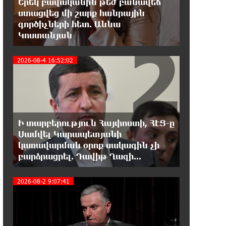
Երեկ բավականին թեժ բանավեճ
գրասենյակները շարունակում են
ստացվեց մի շարք հանրային
կահավորվել Ավետիք Չալաբյանի ազատ
գործիչների հետ. Աննա
արձակումը պահանջող պաստառներով
2
Կոստանյան
13:16:00 8-08-2026
2026-08-4 16:52:02
Երկուսը մեկում. Բրիտանացի
ֆերմերները համատեղում են
արևային վահանակները ոչխարների հետ մեկ
դաշտում, և դա աշխատում է
Ի տարբերություն Հայփոստի, ՀԷՑ-ը
12:27:29 8-08-2026
Սամվել Կարապետյանի
Սաուդյան Արաբիան, Թուրքիան և
3
կառավարման օրոք սակագին չի
Պակիստանը համատեղ
պաշտպանության մասին համաձայնագիր են
բարձրացրել. Դավիթ Ղազի...
կնքել. Արտակ Զաքարյան
2026-08-2 9:07:41
12:05:38 8-08-2026
Սլովակիայի նախկին
ղեկավարները պահանջում են, որ
Նիկոլ Փաշինյանը դադարեցնի Հայ Առաքելական