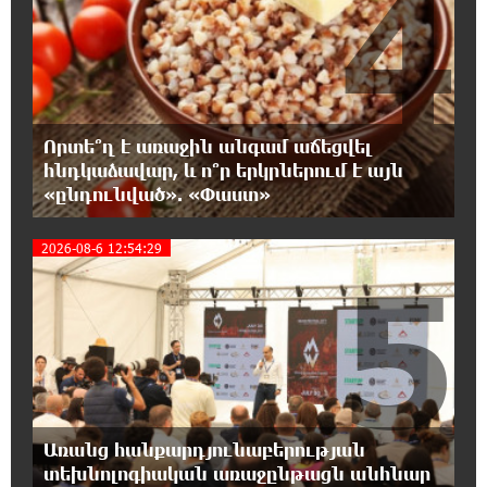
4
17:31:07 7-08-2026
Վեհափառի հանդեպ տիտանական
ապօրինություն կա, անասելի ցավ եմ զգում.
Վարդևանյան
Որտե՞ղ է առաջին անգամ աճեցվել
17:30:48 7-08-2026
հնդկաձավար, և ո՞ր երկրներում է այն
Արժանապատիվ դատավորը ինքնաբացարկ
«ընդունված». «Փաստ»
հայտնեց և հրաժարվեց քննել գործն ու
դատել կաթողիկոսին. Մարիաննա Ղահրամանյան
2026-08-6 12:54:29
5
17:07:39 7-08-2026
Նարեկ Կարապետյանը` Կաթողիկոսին
հեռացնել փորձելու մասին
16:57:42 7-08-2026
«ՀայաՔվեն» կանգնած է Հայ առաքելական
եկեղեցու պաշտպանության առաջնագծում.
Առանց հանքարդյունաբերության
մաս 3
տեխնոլոգիական առաջընթացն անհնար