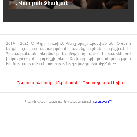
է․ Վարդան Ջհանյան
16:50:26 7-08-2026
Վարչապետ լինել, չի նշանակում ինչ ուզել
անել
16:42:49 7-08-2026
2014 - 2021 © Բոլոր իրավունքները պաշտպանված են: Orer.am
«ՀայաՔվեն» կանգնած է Հայ առաքելական
կայքի նյութերի օգտագործումն առանց հղման արգելվում է:
եկեղեցու պաշտպանության առաջնագծում.
Հրապարակման հեղինակի կարծիքը ոչ միշտ է համընկնում
մաս 2
խմբագրության կարծիքի հետ: Գովազդների բովանդակության
համար պատասխանատվությունը գովազդատուներինն է:
16:26:52 7-08-2026
«ՀայաՔվեն» կանգնած է Հայ առաքելական
Հետադարձ կապ
Մեր մասին
Գովազդատուներին
եկեղեցու պաշտպանության առաջնագծում
Կայքի պատրաստում և սպասարկում՝
sargssyan™
16:17:55 7-08-2026
Սիրո, ազատության ու պարտքի մասին.
Մենուա Սողոմոնյան
16:12:38 7-08-2026