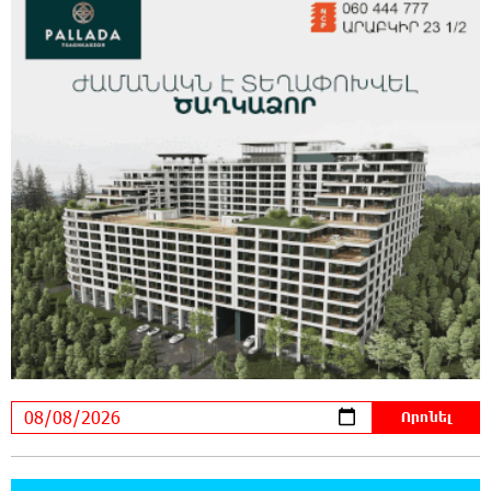
հարվшծները կառավարելու համար
21:45:44 7-08-2026
Երևանում և մարզերում էլեկտրաէներգիայի
ընդհատումներ կլինեն
21:26:16 7-08-2026
Ստեփանավանում ռուս կին է փորձել
ինքնասպան լինել
21:08:37 7-08-2026
ԵԱՏՄ֊ն չի ուզում, որ իր միջոցներով
զարգանա Հայաստանի տնտեսությունը ու
հետո գնա ԵՄ. Արշակ Կարապետյան
21:07:27 7-08-2026
ԱՄՆ վերաքննիչ դատարանը արգելափակել
է Թրամփի 400 միլիոն դոլար արժողությամբ
Սպիտակ տան պարահանդեսային դահլիճի նախագիծը