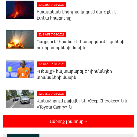
23:22:54 7-08-2026
Իտալական Սիցիլիա կղզում ժայթքել է
Էտնա հրաբուխը
22:59:55 7-08-2026
Պայթյուն՝ Իրանում․ հաղորդվում է զոհերի
ու վիրավորների մասին
22:40:18 7-08-2026
«Ռեալը» հայտարարել է Դիոմանդեի
տրանսֆերի մասին
22:21:15 7-08-2026
Վանաձորում բшխվել են «Jeep Cherokee»-ն և
«Toyota Camry»-ն
Ամբողջ լրահոսը »
22:03:58 7-08-2026
Մասկը մերժել է Կիևի խնդրանքը՝
օգտագործել Starlink-ը Ռուսաստանի դեմ