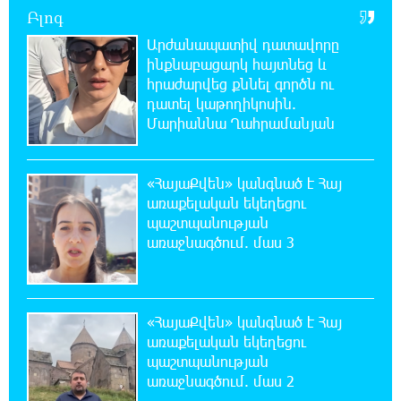
Բլոգ
Արժանապատիվ դատավորը
21:03:44 7-08-2026
ինքնաբացարկ հայտնեց և
Կաթողիկոսի նկատմամբ իրականացվող
հրաժարվեց քննել գործն ու
բռնադատավարությունը միահեծան
դատել կաթողիկոսին.
իշխանության հետևանք է. Հանրային Դաշինք
Մարիաննա Ղահրամանյան
20:59:50 7-08-2026
Մեր երկրում իշխանության և ընդդիմության
«ՀայաՔվեն» կանգնած է Հայ
անվերջանալի պայքարում տուժում է միայն
առաքելական եկեղեցու
ու միայն ՀՀ քաղաքացին. Աննա Կոստանյան
պաշտպանության
առաջնագծում. մաս 3
20:49:35 7-08-2026
Փրկարարները հայտանաբերել են մոլորված
զբոսաշրջիկներին
«ՀայաՔվեն» կանգնած է Հայ
առաքելական եկեղեցու
20:39:24 7-08-2026
պաշտպանության
ԼՀԿ-ն պահանջում է դադարեցնել Գարեգին
առաջնագծում. մաս 2
Բ-ի և եպիսկոպոսների դեմ քրեական
հետապնդումը