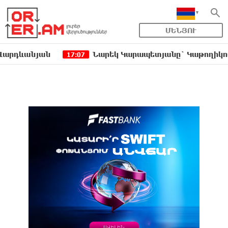
ՄԵՆՅՈՒ
նյան
Նարեկ Կարապետյանը` Կաթողիկոսին հեռա
17:07