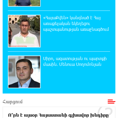
20:30:30 7-08-2026
«ՀայաՔվեն» կանգնած է Հայ
Սարյան փողոցի բնակարաններից մեկում
առաքելական եկեղեցու
պայթյունի հետևանքով 55-ամյա
պաշտպանության առաջնագծում
տղամարդը այրվածքներով տեղափոխվել է
«Այրվածքաբանության ազգային կենտրոն»
20:11:48 7-08-2026
Սլովակիայի արևելքում արտակարգ
Սիրո, ազատության ու պարտքի
դրություն է հայտարարվել շոգի ալիքների
մասին. Մենուա Սողոմոնյան
պատճառով
19:53:41 7-08-2026
Երթևեկության կազմակերպման
փոփոխություն տեղի կունենա
Հարցում
19:35:21 7-08-2026
Հայաստանի հավաքականի նախկին
Ո՞րն է այսօր Հայաստանի գլխավոր խնդիրը
մարզիչը կգլխավորի Ղազախստանի