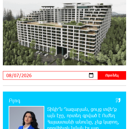
դատում են Ամենայն Հայոց Կաթողիկոսին․
Մարիաննա Ղահրամանյան
10:44:42 7-08-2026
«ՀայաՔվեն» կանգնած է Հայ առաքելական
եկեղեցու պաշտպանության առաջնագծում
10:40:33 7-08-2026
«ՀայաՔվե»-ն խստորեն դատապարտում է
Գարեգին Բ-ի և եպիսկոպոսների նկատմամբ
քրեական հետապնդումը
9:30:39 7-08-2026
Այսօր «Համահայկական ճակատ»
Բլոգ
կուսակցության ղեկավար, ՀՀ Զինված
ուժերի պահեստազորի փոխգնդապետ, հետախուզական
Տիկի՜ն Ղազարյան, ցույց տվե՜ք
զորքերի սպա Արսեն Վարդանյանի ծննդյան տարեդարձն է
այն էջը, որտեղ գրված է Ուժեղ
Հայաստանի անունը, չեք կարող,
որովհետև նման էջ այդ
0:50:31 7-08-2026