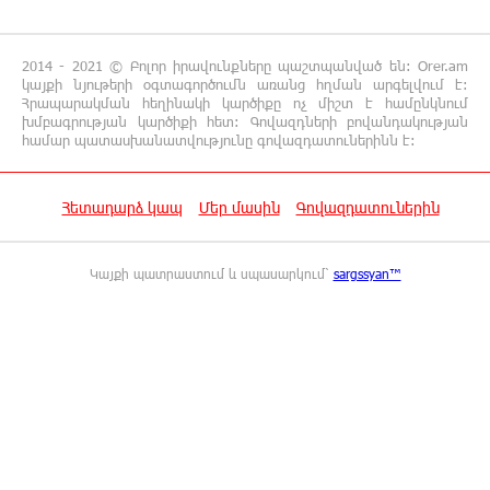
17:06:15 6-08-2026
2014 - 2021 © Բոլոր իրավունքները պաշտպանված են: Orer.am
Սամվել Կարապետյանը «ամբողջ
կայքի նյութերի օգտագործումն առանց հղման արգելվում է:
Հրապարակման հեղինակի կարծիքը ոչ միշտ է համընկնում
հայության խայտառակություն» է անվանել
խմբագրության կարծիքի հետ: Գովազդների բովանդակության
Ամենայն Հայոց Կաթողիկոսի նկատմամբ
համար պատասխանատվությունը գովազդատուներինն է:
դատավարությունը
Հետադարձ կապ
Մեր մասին
Գովազդատուներին
17:00:30 6-08-2026
Մեր կրոնական զգացմունքների հետ խաղը
ունենալու է հետևանքներ․ Նարեկ
Կայքի պատրաստում և սպասարկում՝
sargssyan™
Կարապետյան
16:50:59 6-08-2026
Ռուսաստանի հետ խնդիրները պետք է
լուծել դիվանագիտական ճանապարհով․
Նարեկ Կարապետյան
16:44:56 6-08-2026
Վաղը մենք ԱԺ չենք գալու. Նարեկ