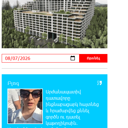
դատավարությանը մասնակցելու համար
14:48:31 7-08-2026
Տիկի՜ն Ղազարյան, ցույց տվե՜ք
այն էջը, որտեղ գրված է Ուժեղ
Հայաստանի անունը, չեք կարող, որովհետև նման
էջ այդ զեկույցում գոյություն չունի.
Ղահրամանյանը՝ Ղազարյանի հայտարարության
մասին
14:40:34 7-08-2026
Եթե հարց գոյություն չունի, ինչո՞ւ
մի դեպքում մերժում են, իսկ մյուս
Բլոգ
դեպքում՝ համաձայնում․ Էդմոն Մարուքյան
Արժանապատիվ
դատավորը
14:34:48 7-08-2026
ինքնաբացարկ հայտնեց
Այսօր ամոթի օր է, այսօր
և հրաժարվեց քննել
Էջմիածնում դատում են Ամենայն
գործն ու դատել
Հայոց Կաթողիկոսին
կաթողիկոսին.