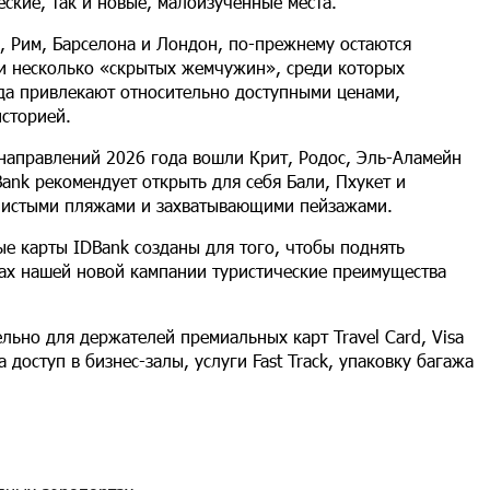
ские, так и новые, малоизученные места.
, Рим, Барселона и Лондон, по-прежнему остаются
ли несколько «скрытых жемчужин», среди которых
ода привлекают относительно доступными ценами,
сторией.
направлений 2026 года вошли Крит, Родос, Эль-Аламейн
Bank рекомендует открыть для себя Бали, Пхукет и
 чистыми пляжами и захватывающими пейзажами.
е карты IDBank созданы для того, чтобы поднять
ах нашей новой кампании туристические преимущества
льно для держателей премиальных карт Travel Card, Visa
а доступ в бизнес-залы, услуги Fast Track, упаковку багажа