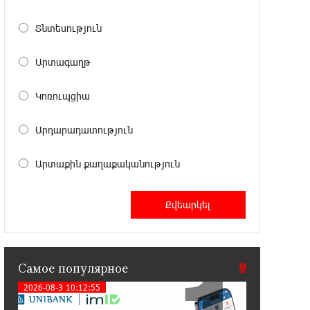
Против кого вооружается
Азербайджан? Аршак Карапетян
Տնտեսություն
12:04:45 23-07-2026
Արտագաղթ
При поддержке Ucom в спортивной
школе Вайка установлена солнечная
Կոռուպցիա
электростанция мощностью 15 кВт
Արդարադատություն
20:50:22 22-07-2026
Новые финансовые навыки на
Արտաքին քաղաքականություն
«Давидбекских играх»:
Idram&IDBank
11:25:48 21-07-2026
Кругом война. А вас вводят в
заблуждение. Аршак Карапетян
Самое популярное
2026-08-3 10:12:55
16:32:52 20-07-2026
Центр продаж и обслуживания Ucom