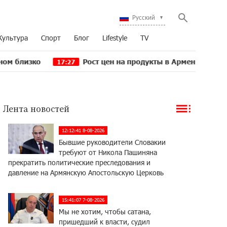
Русский
Культура
Спорт
Блог
Lifestyle
TV
Рост цен на продукты в Армении ускорился до 8,
17:27
Лента новостей
12:12:41 8-08-2026
Бывшие руководители Словакии
требуют от Никола Пашиняна
прекратить политические преследования и
давление на Армянскую Апостольскую Церковь
15:41:07 7-08-2026
Мы не хотим, чтобы сатана,
пришедший к власти, судил