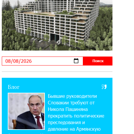
Summit
10:12:55 3-08-2026
В мобильном приложении Юнибанка
теперь можно зарегистрироваться
также с помощью imID
21:09:13 31-07-2026
«Бесплатные бонусы в играх»:
IDBank предупреждает о
кибератаках на школьников
Блог
11:21:15 31-07-2026
Бывшие руководители
ЕАЭС со временем будет
расширяться. Когда-нибудь это
Словакии требуют от
поймёт и рядовой армянин, но будет уже поздно
Никола Пашиняна
прекратить политические
преследования и
11:03:52 31-07-2026
давление на Армянскую
Если Израиль использует тему