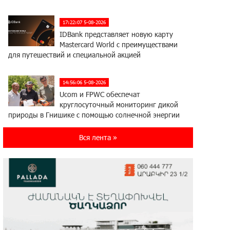
17:22:07 5-08-2026
IDBank представляет новую карту
Mastercard World с преимуществами
для путешествий и специальной акцией
14:56:06 5-08-2026
Ucom и FPWC обеспечат
круглосуточный мониторинг дикой
природы в Гнишике с помощью солнечной энергии
Вся лента »
14:56:01 5-08-2026
Ucom и FPWC обеспечат
круглосуточный мониторинг дикой
природы в Гнишике с помощью солнечной энергии
22:41:05 3-08-2026
Idram и IDBank - рядом со
стартапами на Seaside Startup