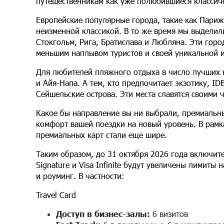
путешественникам как уже полюбившиеся классиче
Европейские популярные города, такие как Париж
неизменной классикой. В то же время мы выдели
Стокгольм, Рига, Братислава и Любляна. Эти гор
меньшим наплывом туристов и своей уникальной и
Для любителей пляжного отдыха в число лучших 
и Айя-Напа. А тем, кто предпочитает экзотику, ID
Сейшельские острова. Эти места славятся своими
Какое бы направление вы ни выбрали, премиальны
комфорт вашей поездки на новый уровень. В рамк
премиальных карт стали еще шире.
Таким образом, до 31 октября 2026 года включите
Signature и Visa Infinite будут увеличены лимиты н
и роуминг. В частности:
Travel Card
Доступ в бизнес-залы:
6 визитов