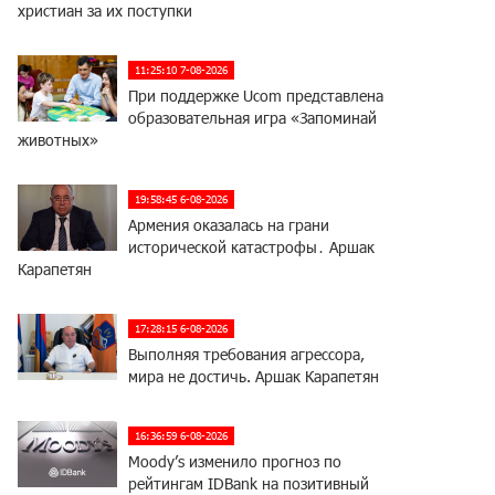
христиан за их поступки
11:25:10 7-08-2026
При поддержке Ucom представлена
образовательная игра «Запоминай
животных»
19:58:45 6-08-2026
Армения оказалась на грани
исторической катастрофы․ Аршак
Карапетян
17:28:15 6-08-2026
Выполняя требования агрессора,
мира не достичь. Аршак Карапетян
16:36:59 6-08-2026
Moody’s изменило прогноз по
рейтингам IDBank на позитивный