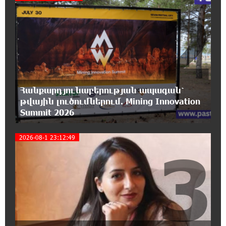
2
16:50:59 6-08-2026
Ռուսաստանի հետ խնդիրները պետք է
լուծել դիվանագիտական ճանապարհով․
Նարեկ Կարապետյան
16:44:56 6-08-2026
Վաղը մենք ԱԺ չենք գալու. Նարեկ
Կարապետյան
Հանքարդյունաբերության ապագան՝
թվային լուծումներում. Mining Innovation
Summit 2026
16:15:33 6-08-2026
ՈւՂԻՂ. Նարեկ Կարապետյանը հանդես է
գալիս հայտարարությամբ
2026-08-1 23:12:49
3
16:09:42 6-08-2026
Moody’s-ը IDBank-ի վարկանիշային
հեռանկարը փոխել է դրականի
15:24:13 6-08-2026
Վեհափառի անձնագրի մեջ գրված է՝