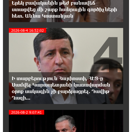
Երեկ բավականին թեժ բանավեճ
Գարեգին Բ․ նույնիսկ քննիչներն ու
ստացվեց մի շարք հանրային գործիչների
դատախազներն են այդպես դիմում նրան՝ իրենց հավատից
ելնելով․ տեսանյութ
հետ. Աննա Կոստանյան
4
2026-08-4 16:52:02
15:09:27 6-08-2026
Ռեբուսը լուծելու համար, ասեք թե ինչպե՞ս
ՀՀ 29.800 քկմ տարածքը կրճատվեց.
Վարդևանյանը՝ Հովհաննիսյանին
15:00:46 6-08-2026
Ֆասթ Բանկը Սևան Ստարտափ Սամմիթին
Ի տարբերություն Հայփոստի, ՀԷՑ-ը
ներկայացրել է իր պրոդուկտներն ու
քարտային առաջարկները
Սամվել Կարապետյանի կառավարման
օրոք սակագին չի բարձրացրել. Դավիթ
Ղազի...
14:40:31 6-08-2026
Ընդդիմությունը պետք է իր շուրջը
2026-08-2 9:07:41
համախմբի արտախորհրդարանական բոլոր
ուժերին. Արեգ Սավգուլյան