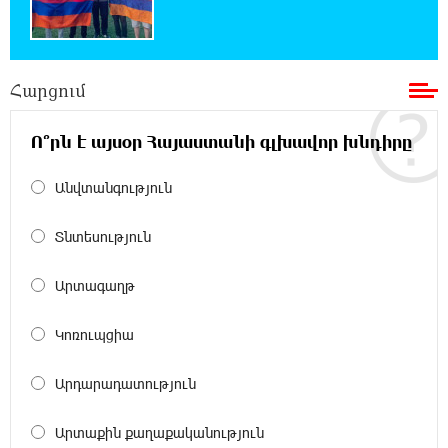
հազարով ավելացել է
18:49:45 6-08-2026
Հարցում
Իսրայելի ՊԲ-ն հարձակվել է Լիբանանում
«Հըզբոլլահ»-ի հրամանատարական կետերի
և պահեստների վրա
Ո՞րն է այսօր Հայաստանի գլխավոր խնդիրը
18:30:50 6-08-2026
Անվտանգություն
«Ռեալ Մադրիդ»-ն ու «ՌԲ Լայպցիգը»
համաձայնության են եկել Յան Դիոմանդեի
Տնտեսություն
տրանսֆերի վերաբերյալ
Արտագաղթ
18:19:28 6-08-2026
Այսօրվա կառավարությունը ուսանողներին
Կոռուպցիա
առաջարկում է պահանջարկ չունեցող
մասնագիտություններ. Ատոմ Մխիթարյան
Արդարադատություն
18:03:08 6-08-2026
Արտաքին քաղաքականություն
Հայրենիքը փոքրանում է մեր աչքերի առաջ․