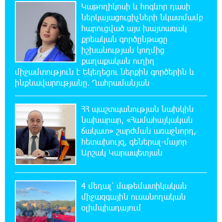
Կաթողիկոսի և հոգևոր դասի
Եղվարդ ճանապարհին բախվել են «Alfa
Romeo»-ն և «Opel»-ը. կա վիրավոր
ներկայացուցիչների նկատմամբ
հարուցված այս խայտառակ
քրեական գործընթացը
20:08:02 6-08-2026
իշխանության կողմից
Արժևորվում է Շիրակի երգիծական
քաղաքական ուղիղ
բանահյուսությունը
միջամտություն է Եկեղեցու ներքին գործերին և
ինքնավարությանը. Ղահրամանյան
19:42:39 6-08-2026
Վրաստանում պետական ​​պաշտոնյային
ՀՀ պաշտպանության նախկին
կաշառելու փորձի համար քաղաքացի է
նախարար, «Համահայկական
ձերբակալվել
ճակատ» շարժման առաջնորդ,
հետախույզ, գեներալ-մայոր
19:25:15 6-08-2026
Արշակ Կարապետյան
ՌԴ-ն պատրաստ է շարունակել Հայաստանի
երկաթուղիների կոնցեսիոն կառավարումը.
Օվերչուկ
4 մեդալ՝ մաթեմատիկական
միջազգային ուսանողական
օլիմպիադայում
19:07:40 6-08-2026
Հայաստանի բնակչության թիվը շուրջ 7