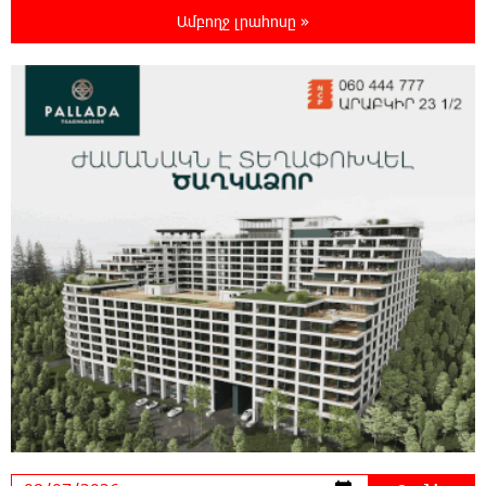
22:37:22 6-08-2026
Ամբողջ լրահոսը »
Մալաթիա-Սեբաստիա վարչական շրջանում
արմատից փտած հերթական ծառն է
տապալվել
22:19:14 6-08-2026
Իրանը և Օմանը պլանավորում են փոխել
Հորմուզի նեղուցի նավագնացության
կառուցվածքը
22:00:57 6-08-2026
8-ամյա Մոնթե Մուրադյանն ու Սյունե
Քոսակյանը հաղթահարել են Արարատի
գագաթը
21:41:25 6-08-2026
Վթար Լոռու մարզում․ փրկարարները
վարորդին դուրս են բերել արգելափակումից