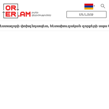
ՄԵՆՅՈՒ
զորի փոխգնդապետ, հետախուզական զորքերի սպա Արսեն