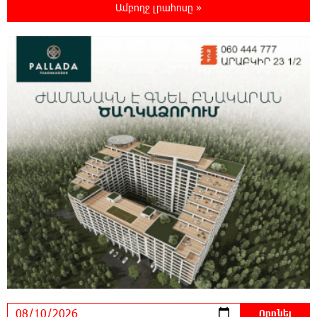
Ամբողջ լրահոսը »
Ժամանակի ընթացքում Հայաստանի բոլոր
գյուղերը այսպիսի տեսք կստանան. Նարեկ
Կարապետյան
9:27:19 10-08-2026
Պատասխանատվության և առաջնային
նպատակի՝ մեր բոլորի երազած ուժեղ
Հայաստանի մասին. Արամ Վարդևանյան
22:45:13 9-08-2026
Կոչ` Նիկոլ Փաշինյանին. չեղարկե՛ք
«Թրամփի ուղի» հայաստանակործան
ադրբեջանա-թուրքական ծրագիրը. Խաչիկ Ասրյան
19:45:21 9-08-2026
«Երբ Եկեղեցու ինքնավարությունը դառնում
է քրեական գործ»․ Լիլիա Շուշանյան
15:25:49 9-08-2026