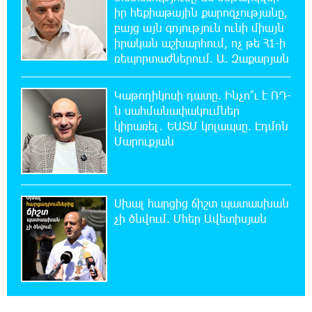
իր հեքիաթային քարոզչությանը,
Ռուսաստանի ամենամեծ արևային
բայց այն գոյություն ունի միայն
էլեկտրակայանը կկառուցվի Ամուրի
իրական աշխարհում, ոչ թե Հ1-ի
մարզում
ռեպորտաժներում. Ա. Զաքարյան
1:00:08 9-08-2026
Կաթողիկոսի դատը. Ինչո՞ւ է ՌԴ-
Օգոստոսի 10-ից 13-ը գազանջատումներ են
ն սահմանափակումներ
սպասվում
կիրառել․ ԵԱՏՄ կոլապսը. Էդմոն
Մարուքյան
0:42:48 9-08-2026
Գերմանիայում ցույց է անցկացվել Մերցի
կառավարության դեմ
Սխալ հարցից ճիշտ պատասխան
չի ծնվում. Մհեր Ավետիսյան
0:25:00 9-08-2026
Մոդին համաշխարհային ռեկորդ է
սահմանել. 303 միլիոն դիտում՝ 24 ժամում
23:58:58 8-08-2026
23-ամյա ուսանողի մշակած հավելվածը