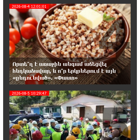
2026-08-4 12:01:01
4
19:55:28 8-08-2026
Որոնվում է նախաձեռնված քրեական
վարույթի շրջանակներում
19:37:10 8-08-2026
Փաշինյանն ու Թրամփը հեռախոսազրույց
են ունեցել
Որտե՞ղ է առաջին անգամ աճեցվել
հնդկաձավար, և ո՞ր երկրներում է այն
19:19:12 8-08-2026
«ընդունված». «Փաստ»
Չհանե´ս խաչդ, Հայաստան աշխարհ․ Ուժեղ
Հայաստան
2026-08-5 10:29:47
5
19:18:03 8-08-2026
Սիցիլիայի օդանավակայանը փակվել է
Էթնա հրաբխի ժայթքման պատճառով
19:16:13 8-08-2026