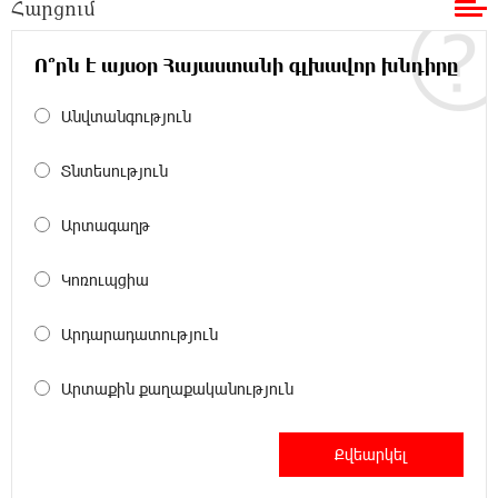
հարավկորեական App Store-ում շրջանցել է
Հարցում
նույնիսկ Google Maps-ը
Ո՞րն է այսօր Հայաստանի գլխավոր խնդիրը
23:39:22 8-08-2026
Ռուսաստանի տարածքում ոչնչացվել է
Անվտանգություն
ուկրաինական 360 անօդաչու թռչող սարք
Տնտեսություն
23:20:45 8-08-2026
Օգոստոսի 10-ին, 11-ին, 12-ին, 13-ին, 14-ին,
Արտագաղթ
17-ին, 18-ին և 20-ին հարյուրավոր
հասցեներում լույս չի լինելու
Կոռուպցիա
23:01:57 8-08-2026
Արդարադատություն
Ողբերգական դեպք՝ Երևանում․ Կիևյան
կամրջի տակ հայտնաբերվել է տղամարդու
Արտաքին քաղաքականություն
մարմին
22:43:21 8-08-2026
Ադրբեջանի Սարով գյուղում տանը 18-ամյա