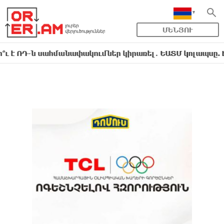
ՄԵՆՅՈՒ
-ն սահմանափակումներ կիրառել․ ԵԱՏՄ կոլապսը. Էդմոն 