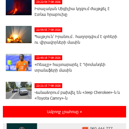
23:22:54 7-08-2026
Իտալական Սիցիլիա կղզում ժայթքել է
Էտնա հրաբուխը
22:59:55 7-08-2026
Պայթյուն՝ Իրանում․ հաղորդվում է զոհերի
ու վիրավորների մասին
22:40:18 7-08-2026
«Ռեալը» հայտարարել է Դիոմանդեի
տրանսֆերի մասին
22:21:15 7-08-2026
Վանաձորում բшխվել են «Jeep Cherokee»-ն և
«Toyota Camry»-ն
Ամբողջ լրահոսը »
22:03:58 7-08-2026
Մասկը մերժել է Կիևի խնդրանքը՝
օգտագործել Starlink-ը Ռուսաստանի դեմ