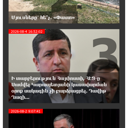
Վեհափառ Հայրապետի շուրջ խայտառակ
զարգացումների, Գյուղացիներին
վերաբերող առաջնային հարցերի մասին՝
Մյուսները՝ հե՞չ. «Փաստ»
գյուղտեխնիկայից մինչև անվճար երթուղի. Անդրանիկ
Գևորգյան
3
2026-08-4 16:52:02
18:25:05 7-08-2026
Թուրքական ապրանքանիշը դադարեցնում է
գործունեությունը Ռուսաստանում
18:08:44 7-08-2026
Դանակահարություն՝ Մասիսի
Ի տարբերություն Հայփոստի, ՀԷՑ-ը
գազալցակայաններից մեկի մոտ.
Սամվել Կարապետյանի կառավարման
կասկածյալը ձերբակալվել է
օրոք սակագին չի բարձրացրել. Դավիթ
Ղազի...
17:58:24 7-08-2026
Դատական նիստից հետո Մայր Տաճարում
2026-08-2 9:07:41
Վեհափառ Հայրապետը աղոթք է հնչեցնում
ժողովրդի հետ