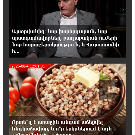
4
17:31:07 7-08-2026
Վեհափառի հանդեպ տիտանական
ապօրինություն կա, անասելի ցավ եմ զգում.
Վարդևանյան
Այսօրվանից՝ նոր խորհրդարան, նոր
պատգամավորներ, քաղաքական ուժերի
17:30:48 7-08-2026
նոր հարաբերակցություն, և Հայաստանի
Արժանապատիվ դատավորը ինքնաբացարկ
հ...
հայտնեց և հրաժարվեց քննել գործն ու
դատել կաթողիկոսին. Մարիաննա Ղահրամանյան
2026-08-4 12:01:01
5
17:07:39 7-08-2026
Նարեկ Կարապետյանը` Կաթողիկոսին
հեռացնել փորձելու մասին
16:57:42 7-08-2026
«ՀայաՔվեն» կանգնած է Հայ առաքելական
եկեղեցու պաշտպանության առաջնագծում.
Որտե՞ղ է առաջին անգամ աճեցվել
մաս 3
հնդկաձավար, և ո՞ր երկրներում է այն