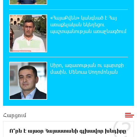
20:30:30 7-08-2026
«ՀայաՔվեն» կանգնած է Հայ
Սարյան փողոցի բնակարաններից մեկում
առաքելական եկեղեցու
պայթյունի հետևանքով 55-ամյա
պաշտպանության առաջնագծում
տղամարդը այրվածքներով տեղափոխվել է
«Այրվածքաբանության ազգային կենտրոն»
20:11:48 7-08-2026
Սլովակիայի արևելքում արտակարգ
Սիրո, ազատության ու պարտքի
դրություն է հայտարարվել շոգի ալիքների
մասին. Մենուա Սողոմոնյան
պատճառով
19:53:41 7-08-2026
Երթևեկության կազմակերպման
փոփոխություն տեղի կունենա
Հարցում
19:35:21 7-08-2026
Հայաստանի հավաքականի նախկին
Ո՞րն է այսօր Հայաստանի գլխավոր խնդիրը
մարզիչը կգլխավորի Ղազախստանի