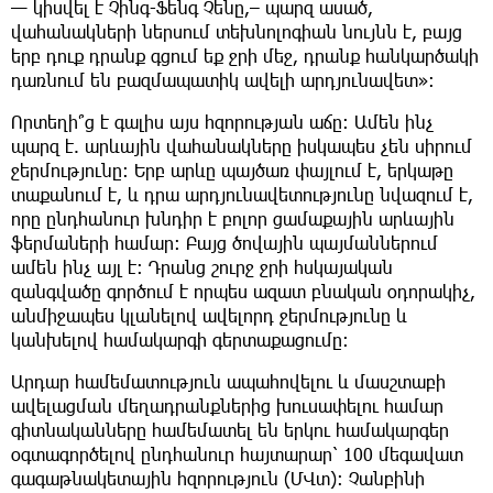
— կիսվել է Չինգ-Ֆենգ Չենը,– պարզ ասած,
վահանակների ներսում տեխնոլոգիան նույնն է, բայց
երբ դուք դրանք գցում եք ջրի մեջ, դրանք հանկարծակի
դառնում են բազմապատիկ ավելի արդյունավետ»։
Որտեղի՞ց է գալիս այս հզորության աճը։ Ամեն ինչ
պարզ է. արևային վահանակները իսկապես չեն սիրում
ջերմությունը։ Երբ արևը պայծառ փայլում է, երկաթը
տաքանում է, և դրա արդյունավետությունը նվազում է,
որը ընդհանուր խնդիր է բոլոր ցամաքային արևային
ֆերմաների համար։ Բայց ծովային պայմաններում
ամեն ինչ այլ է։ Դրանց շուրջ ջրի հսկայական
զանգվածը գործում է որպես ազատ բնական օդորակիչ,
անմիջապես կլանելով ավելորդ ջերմությունը և
կանխելով համակարգի գերտաքացումը։
Արդար համեմատություն ապահովելու և մասշտաբի
ավելացման մեղադրանքներից խուսափելու համար
գիտնականները համեմատել են երկու համակարգեր
օգտագործելով ընդհանուր հայտարար՝ 100 մեգավատ
գագաթնակետային հզորություն (ՄՎտ)։ Չանբինի