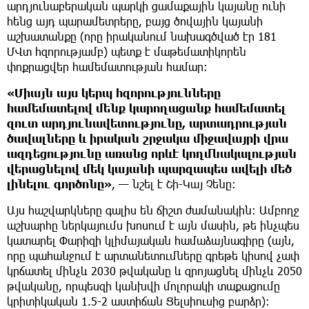
արդյունաբերական պարկի ցամաքային կայանը ունի
հենց այդ պարամետրերը, բայց ծովային կայանի
աշխատանքը (որը իրականում նախագծված էր 181
ՄՎտ հզորությամբ) պետք է մաթեմատիկորեն
փոքրացվեր համեմատության համար։
«Միայն այս կերպ հզորությունները
համեմատելով մենք կարողացանք համեմատել
զուտ արդյունավետությունը, արտադրության
ծավալները և իրական շրջակա միջավայրի վրա
ազդեցությունը առանց որևէ կողմնակալության
վերացնելով մեկ կայանի պարզապես ավելի մեծ
լինելու գործոնը»
, — նշել է Շի-Կայ Չենը։
Այս հաշվարկները գալիս են ճիշտ ժամանակին։ Ամբողջ
աշխարհը ներկայումս խոսում է այն մասին, թե ինչպես
կատարել Փարիզի կլիմայական համաձայնագիրը (այն,
որը պահանջում է արտանետումները գրեթե կիսով չափ
կրճատել մինչև 2030 թվականը և զրոյացնել մինչև 2050
թվականը, որպեսզի կանխվի մոլորակի տաքացումը
կրիտիկական 1.5-2 աստիճան Ցելսիուսից բարձր)։