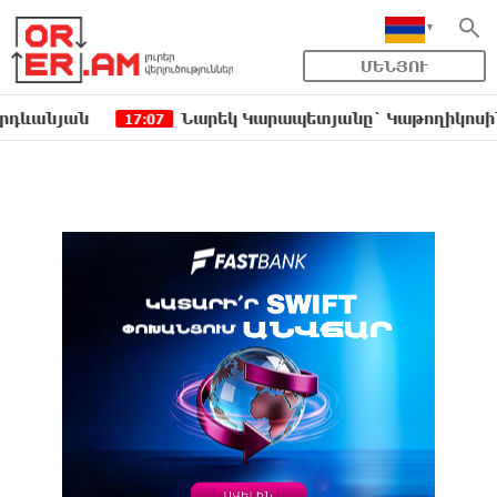
ՄԵՆՅՈՒ
ն
Նարեկ Կարապետյանը` Կաթողիկոսին հեռացնել
17:07