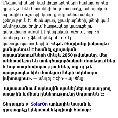
Մեգապոլիսների կամ փոքր երկրների համար, որոնք
գրեթե չունեն հասանելի հողատարածք, հսկայական
արևային դաշտերի կառուցումը անհասանելի
շքեղություն է։ Հետևաբար, ջրամբարների, լճերի կամ
անմիջապես ծովում հարթակներ կառուցելու
գաղափարը թվում է իդեալական լուծում, որը չի
խանգարի ո՛չ ֆերմերներին, ո՛չ էլ
կառուցապատողներին։
«Եթե Թայվանը իսկապես
ցանկանում է հասնել զրոյական
արտանետումների մինչև 2050 թվականը, մեզ
անհրաժեշտ են ստեղծագործական մոտեցումներ
և նոր ռազմավարություններ, այլ ոչ թե
պարզապես հին մոտեցումների ակնհայտ
իմիտացիա»
, — պնդել է Շիհ-Կայ Չենը։
Հայաստանում արևային պանելներ արտադրող
առաջին և միակ ընկերությունը Սոլարոնն է։
Տեղադրե՛ք
SolarOn
արևային կայան և
զրոյացրեք էլեկտրաէներգիայի ծախսը։