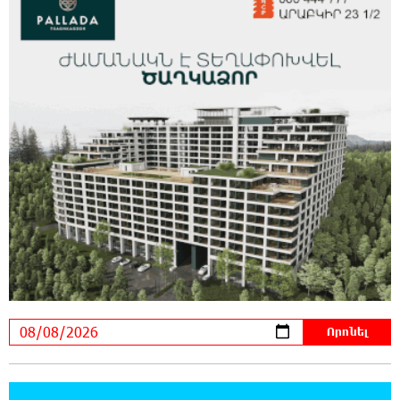
հարվшծները կառավարելու համար
21:45:44 7-08-2026
Երևանում և մարզերում էլեկտրաէներգիայի
ընդհատումներ կլինեն
21:26:16 7-08-2026
Ստեփանավանում ռուս կին է փորձել
ինքնասպան լինել
21:08:37 7-08-2026
ԵԱՏՄ֊ն չի ուզում, որ իր միջոցներով
զարգանա Հայաստանի տնտեսությունը ու
հետո գնա ԵՄ. Արշակ Կարապետյան
21:07:27 7-08-2026
ԱՄՆ վերաքննիչ դատարանը արգելափակել
է Թրամփի 400 միլիոն դոլար արժողությամբ
Սպիտակ տան պարահանդեսային դահլիճի նախագիծը