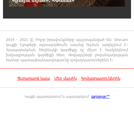
«ընդունված». «Փաստ»
16:50:26 7-08-2026
Վարչապետ լինել, չի նշանակում ինչ ուզել
անել
16:42:49 7-08-2026
2014 - 2021 © Բոլոր իրավունքները պաշտպանված են: Orer.am
«ՀայաՔվեն» կանգնած է Հայ առաքելական
կայքի նյութերի օգտագործումն առանց հղման արգելվում է:
եկեղեցու պաշտպանության առաջնագծում.
Հրապարակման հեղինակի կարծիքը ոչ միշտ է համընկնում
մաս 2
խմբագրության կարծիքի հետ: Գովազդների բովանդակության
համար պատասխանատվությունը գովազդատուներինն է:
16:26:52 7-08-2026
«ՀայաՔվեն» կանգնած է Հայ առաքելական
Հետադարձ կապ
Մեր մասին
Գովազդատուներին
եկեղեցու պաշտպանության առաջնագծում
Կայքի պատրաստում և սպասարկում՝
sargssyan™
16:17:55 7-08-2026
Սիրո, ազատության ու պարտքի մասին.
Մենուա Սողոմոնյան
16:12:38 7-08-2026