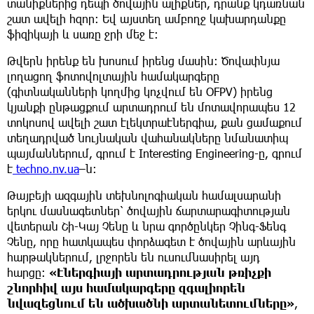
տանիքներից դեպի ծովային ալիքներ, դրանք կդառնան
շատ ավելի հզոր: Եվ այստեղ ամբողջ կախարդանքը
ֆիզիկայի և սառը ջրի մեջ է:
Թվերն իրենք են խոսում իրենց մասին: Ծովափնյա
լողացող ֆոտովոլտային համակարգերը
(գիտնականների կողմից կոչվում են OFPV) իրենց
կյանքի ընթացքում արտադրում են մոտավորապես 12
տոկոսով ավելի շատ էլեկտրաէներգիա, քան ցամաքում
տեղադրված նույնական վահանակները նմանատիպ
պայմաններում, գրում է Interesting Engineering-ը, գրում
է
techno.nv.ua
–ն:
Թայբեյի ազգային տեխնոլոգիական համալսարանի
երկու մասնագետներ՝ ծովային ճարտարագիտության
վետերան Շի-Կայ Չենը և նրա գործընկեր Չինգ-Ֆենգ
Չենը, որը հատկապես փորձագետ է ծովային արևային
հարթակներում, լրջորեն են ուսումնասիրել այդ
հարցը։
«Էներգիայի արտադրության թռիչքի
շնորհիվ այս համակարգերը զգալիորեն
նվազեցնում են ածխածնի արտանետումները»
,