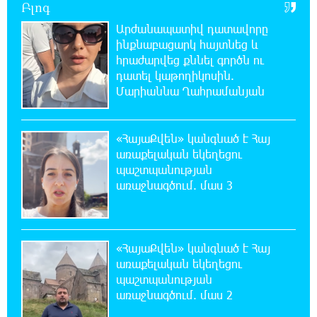
Բլոգ
Արժանապատիվ դատավորը
21:03:44 7-08-2026
ինքնաբացարկ հայտնեց և
Կաթողիկոսի նկատմամբ իրականացվող
հրաժարվեց քննել գործն ու
բռնադատավարությունը միահեծան
դատել կաթողիկոսին.
իշխանության հետևանք է. Հանրային Դաշինք
Մարիաննա Ղահրամանյան
20:59:50 7-08-2026
Մեր երկրում իշխանության և ընդդիմության
«ՀայաՔվեն» կանգնած է Հայ
անվերջանալի պայքարում տուժում է միայն
առաքելական եկեղեցու
ու միայն ՀՀ քաղաքացին. Աննա Կոստանյան
պաշտպանության
առաջնագծում. մաս 3
20:49:35 7-08-2026
Փրկարարները հայտանաբերել են մոլորված
զբոսաշրջիկներին
«ՀայաՔվեն» կանգնած է Հայ
առաքելական եկեղեցու
20:39:24 7-08-2026
պաշտպանության
ԼՀԿ-ն պահանջում է դադարեցնել Գարեգին
առաջնագծում. մաս 2
Բ-ի և եպիսկոպոսների դեմ քրեական
հետապնդումը