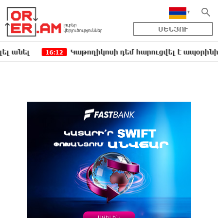
ՄԵՆՅՈՒ
Կաթողիկոսի դեմ հարուցվել է ապօրինի քրեակա
16:12