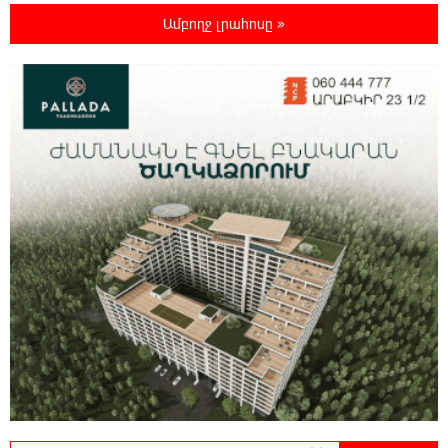
Որոնվում է նախաձեռնված քրեական
Ամբողջ լրահոսը »
վարույթի շրջանակներում
19:37:10 8-08-2026
Փաշինյանն ու Թրամփը հեռախոսազրույց
են ունեցել
19:19:12 8-08-2026
Չհանե´ս խաչդ, Հայաստան աշխարհ․ Ուժեղ
Հայաստան
19:18:03 8-08-2026
Սիցիլիայի օդանավակայանը փակվել է
Էթնա հրաբխի ժայթքման պատճառով
19:16:13 8-08-2026
Հետվճարի փոխարեն՝ արժանապատիվ և
ֆիքսված թոշակ․ ինչու է գործող