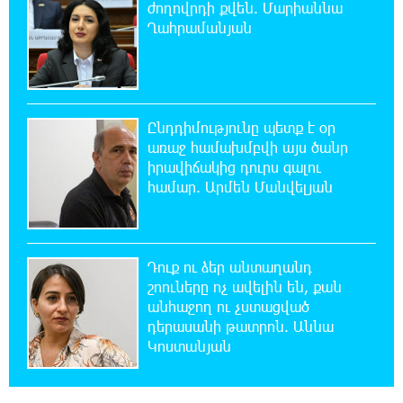
Դմիտրի Մեդվեդև. Արևմուտքի
ժողովրդի քվեն. Մարիաննա
քաղաքականությունը Հայաստանի
Ղահրամանյան
նկատմամբ կրկնում է վրացական սցենարը
17:36:59 8-08-2026
Ադրբեջանցիների բնակեցումը
Հայաստանում լուրջ վտանգներ է
Ընդդիմությունը պետք է օր
պարունակում. Ավետիք Չալաբյան
առաջ համախմբվի այս ծանր
իրավիճակից դուրս գալու
համար. Արմեն Մանվելյան
17:28:45 8-08-2026
«Հայաքվե»-ի հայտարարությունից հետո
WCC-ն արձագանքել է Հայ Եկեղեցու շուրջ
ստեղծված իրավիճակին
Դուք ու ձեր անտաղանդ
շոուները ոչ ավելին են, քան
16:58:38 8-08-2026
անհաջող ու չստացված
«Շտապ հաստատեք քարտի տվյալները»․
դերասանի թատրոն. Աննա
IDBank-ը զգուշացնում է հյուրանոցների
Կոստանյան
ամրագրման հետ կապված զեղծարարությունների մասին
16:29:54 8-08-2026