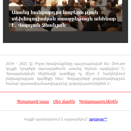
ԱՄՆ Սենատը մեծամասնությամբ ընդունել է
Ռուսաստանի և Իրանի դեմ
Առանց հանքարդյունաբերության
պատժամիջոցների ընդլայնման օրինագիծը
տեխնոլոգիական առաջընթացն անհնար
է․ Վարդան Ջհանյան
0:00:14 8-08-2026
Երգչուհի Բեյոնսեն ​​4 դատական հայց է
ներկայացրել Թուրքիայում
23:41:24 7-08-2026
2014 - 2021 © Բոլոր իրավունքները պաշտպանված են: Orer.am
Երևանյան լճում իրականացվել են մաքրման
կայքի նյութերի օգտագործումն առանց հղման արգելվում է:
աշխատանքներ
Հրապարակման հեղինակի կարծիքը ոչ միշտ է համընկնում
խմբագրության կարծիքի հետ: Գովազդների բովանդակության
համար պատասխանատվությունը գովազդատուներինն է:
23:22:54 7-08-2026
Իտալական Սիցիլիա կղզում ժայթքել է
Հետադարձ կապ
Մեր մասին
Գովազդատուներին
Էտնա հրաբուխը
22:59:55 7-08-2026
Կայքի պատրաստում և սպասարկում՝
sargssyan™
Պայթյուն՝ Իրանում․ հաղորդվում է զոհերի
ու վիրավորների մասին