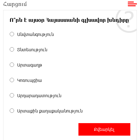
Հարցում
Մհեր Անանյանն ընդգրկվել է Յունիբանկի
Վարչության կազմում
Ո՞րն է այսօր Հայաստանի գլխավոր խնդիրը
16:05:54 8-08-2026
Անվտանգություն
«Սմայլ Սվիթ»-ի զարգացման ճանապարհը
Կոնվերս Բանկի գործընկերությամբ
Տնտեսություն
15:33:02 8-08-2026
Արտագաղթ
Ինչպես է ՔՊ-ն «հարգում» ժողովրդի քվեն.
Մարիաննա Ղահրամանյան
Կոռուպցիա
15:21:17 8-08-2026
Արդարադատություն
Ընդդիմությունը պետք է օր առաջ
համախմբվի այս ծանր իրավիճակից դուրս
գալու համար. Արմեն Մանվելյան
Արտաքին քաղաքականություն
15:07:43 8-08-2026
Դուք ու ձեր անտաղանդ շոուները ոչ ավելին