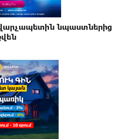
է վարչապետին նպաստներից
քվեն