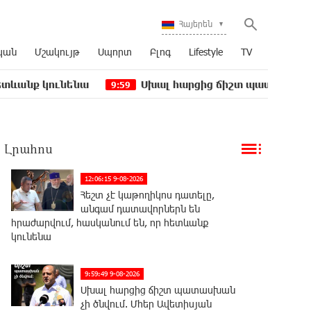
Հայերեն
կան
Մշակույթ
Սպորտ
Բլոգ
Lifestyle
TV
ւնենա
Սխալ հարցից ճիշտ պատասխան չի ծնվում.
9:59
Լրահոս
12:06:15 9-08-2026
Հեշտ չէ կաթողիկոս դատելը,
անգամ դատավորներն են
հրաժարվում, հասկանում են, որ հետևանք
կունենա
9:59:49 9-08-2026
Սխալ հարցից ճիշտ պատասխան
չի ծնվում. Մհեր Ավետիսյան