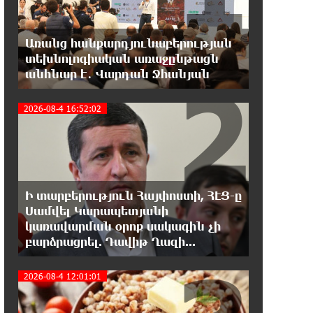
Երևանի Կենտրոնում փոշու
պարունակությունը գրեթե ամբողջ
շաբաթ գերազանցել է թույլատրելի սահմանը
Առանց հանքարդյունաբերության
տեխնոլոգիական առաջընթացն
18:40:08 8-08-2026
2
անհնար է․ Վարդան Ջհանյան
Իրանը պատրաստ է բացել
Հորմուզի նեղուցը, եթե ԱՄՆ-ն
2026-08-4 16:52:02
ընդունի հանրապետության պայմանները
18:21:30 8-08-2026
Երևանում անցկացվել է
հաշմանդամություն ունեցող
անձանց միջազգային մարզական փառատոն
Ի տարբերություն Հայփոստի, ՀԷՑ-ը
Սամվել Կարապետյանի
կառավարման օրոք սակագին չի
18:02:58 8-08-2026
բարձրացրել. Դավիթ Ղազի...
Դմիտրի Մեդվեդև. Արևմուտքի
քաղաքականությունը Հայաստանի
նկատմամբ կրկնում է վրացական սցենարը
2026-08-4 12:01:01
17:36:59 8-08-2026