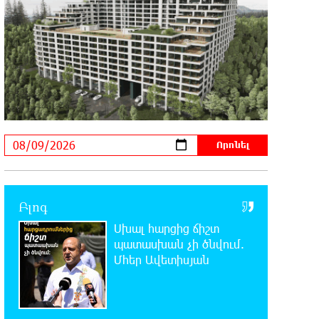
հարյուրավոր հասցեներում լույս չի լինելու
23:01:57 8-08-2026
Ողբերգական դեպք՝ Երևանում․
Կիևյան կամրջի տակ
հայտնաբերվել է տղամարդու մարմին
22:43:21 8-08-2026
Ադրբեջանի Սարով գյուղում տանը
18-ամյա աղջկա դի է
հայտնաբերվել
Բլոգ
22:25:11 8-08-2026
Սխալ հարցից ճիշտ
Հայհիդրոմետի տնօրենը գրել է
պատասխան չի ծնվում.
Մհեր Ավետիսյան
22:07:09 8-08-2026
Արտակարգ դեպք՝ Երևանում․
կոտրել են «Հույս բոլոր մարդկանց»