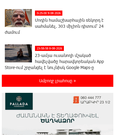
0:25:00 9-08-2026
Մոդին համաշխարհային ռեկորդ է
սահմանել. 303 միլիոն դիտում՝ 24
ժամում
23:58:58 8-08-2026
23-ամյա ուսանողի մշակած
հավելվածը հարավկորեական App
Store-ում շրջանցել է նույնիսկ Google Maps-ը
Ամբողջ լրահոսը »
23:39:22 8-08-2026
Ռուսաստանի տարածքում
ոչնչացվել է ուկրաինական 360
անօդաչու թռչող սարք
23:20:45 8-08-2026
Օգոստոսի 10-ին, 11-ին, 12-ին, 13-
ին, 14-ին, 17-ին, 18-ին և 20-ին