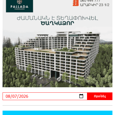
16:12:38 7-08-2026
Կաթողիկոսի դեմ հարուցվել է ապօրինի
քրեական վարույթ, պատմության մեջ
խայտառակ երևույթ է
15:55:49 7-08-2026
«Ուժեղ Հայաստան»-ը լքեց ԱԺ դահլիճը՝
Վեհափառի դատավարությանը
մասնակցելու համար
14:48:31 7-08-2026
Տիկի՜ն Ղազարյան, ցույց տվե՜ք այն էջը,
որտեղ գրված է Ուժեղ Հայաստանի անունը,
չեք կարող, որովհետև նման էջ այդ զեկույցում գոյություն
չունի. Ղահրամանյանը՝ Ղազարյանի հայտարարության
մասին
14:40:34 7-08-2026
Եթե հարց գոյություն չունի, ինչո՞ւ մի
դեպքում մերժում են, իսկ մյուս դեպքում՝