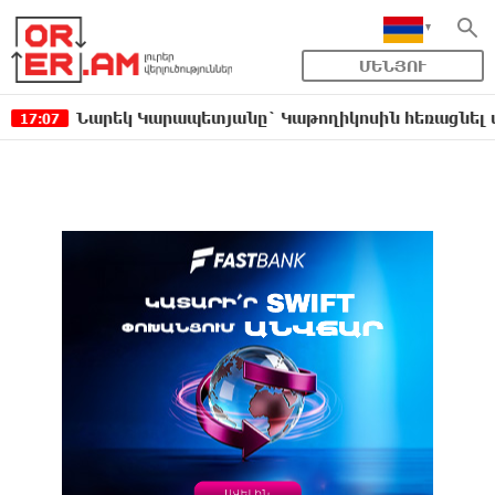
ՄԵՆՅՈՒ
Նարեկ Կարապետյանը` Կաթողիկոսին հեռացնել փորձելո