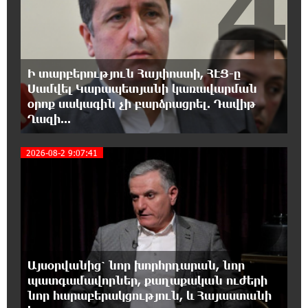
4
կառուցվածքը
22:00:57 6-08-2026
8-ամյա Մոնթե Մուրադյանն ու Սյունե
Ի տարբերություն Հայփոստի, ՀԷՑ-ը
Քոսակյանը հաղթահարել են Արարատի
Սամվել Կարապետյանի կառավարման
գագաթը
օրոք սակագին չի բարձրացրել. Դավիթ
Ղազի...
21:41:25 6-08-2026
Վթար Լոռու մարզում․ փրկարարները
5
2026-08-2 9:07:41
վարորդին դուրս են բերել արգելափակումից
21:23:57 6-08-2026
Երևանում երթուղիների փոփոխություն
կլինի
21:10:46 6-08-2026
Այսօրվանից՝ նոր խորհրդարան, նոր
Օգոստոսի 7-ին՝ Գարեգին Բ Ամենայն Հայոց
պատգամավորներ, քաղաքական ուժերի
Կաթողիկոսի դատական նիստը
նոր հարաբերակցություն, և Հայաստանի