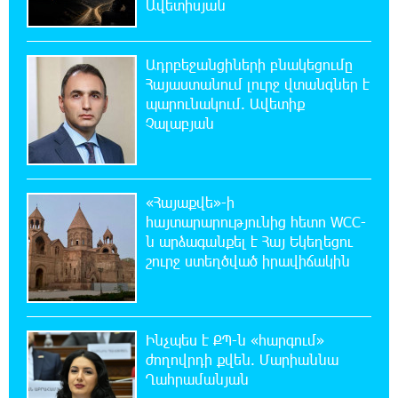
Ավետիսյան
ՄԻՊ
20:51:38 8-08-2026
Ադրբեջանցիների բնակեցումը
Զելենսկին ու Վուչիչը քննարկել են
Հայաստանում լուրջ վտանգներ է
համագործակցությունն ընդլայնելու
պարունակում. Ավետիք
հնարավորությունները
Չալաբյան
20:33:21 8-08-2026
Հրդեհի ահազանգ Սայաթ-Նովա
պողոտայում. շենքից տարհանվել է 5
«Հայաքվե»-ի
բնակիչ
հայտարարությունից հետո WCC-
ն արձագանքել է Հայ Եկեղեցու
շուրջ ստեղծված իրավիճակին
20:14:36 8-08-2026
Ճապոնական Յակիշիմե կերամիկայի
ցուցահանդեսը երկարաձգվել է մինչև
օգոստոսի 30-ը
Ինչպես է ՔՊ-ն «հարգում»
ժողովրդի քվեն. Մարիաննա
19:55:28 8-08-2026
Ղահրամանյան
Որոնվում է նախաձեռնված քրեական