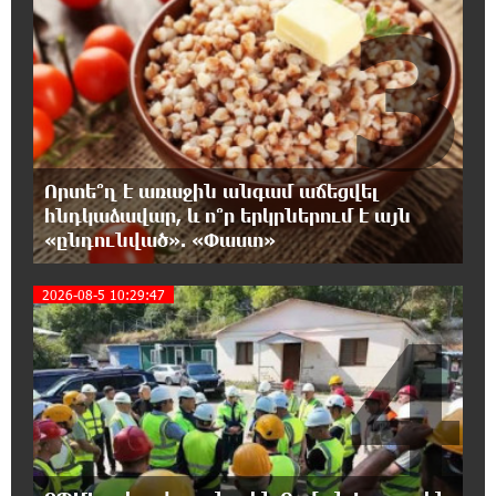
3
Վարչության կազմում
16:05:54 8-08-2026
«Սմայլ Սվիթ»-ի զարգացման ճանապարհը
Կոնվերս Բանկի գործընկերությամբ
15:33:02 8-08-2026
Որտե՞ղ է առաջին անգամ աճեցվել
Ինչպես է ՔՊ-ն «հարգում» ժողովրդի քվեն.
հնդկաձավար, և ո՞ր երկրներում է այն
Մարիաննա Ղահրամանյան
«ընդունված». «Փաստ»
15:21:17 8-08-2026
2026-08-5 10:29:47
4
Ընդդիմությունը պետք է օր առաջ
համախմբվի այս ծանր իրավիճակից դուրս
գալու համար. Արմեն Մանվելյան
15:07:43 8-08-2026
Դուք ու ձեր անտաղանդ շոուները ոչ ավելին
են, քան անհաջող ու չստացված դերասանի
թատրոն. Աննա Կոստանյան