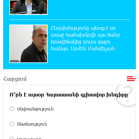
վարույթի շրջանակներում
19:37:10 8-08-2026
Փաշինյանն ու Թրամփը հեռախոսազրույց
Ընդդիմությունը պետք է օր
են ունեցել
առաջ համախմբվի այս ծանր
իրավիճակից դուրս գալու
համար. Արմեն Մանվելյան
19:19:12 8-08-2026
Չհանե´ս խաչդ, Հայաստան աշխարհ․ Ուժեղ
Հայաստան
Հարցում
19:18:03 8-08-2026
Սիցիլիայի օդանավակայանը փակվել է
Էթնա հրաբխի ժայթքման պատճառով
Ո՞րն է այսօր Հայաստանի գլխավոր խնդիրը
Անվտանգություն
19:16:13 8-08-2026
Հետվճարի փոխարեն՝ արժանապատիվ և
ֆիքսված թոշակ․ ինչու է գործող
Տնտեսություն
համակարգը սոցիալական անարդարության խնդիր
ստեղծում. Հրայր Կամենդատյան