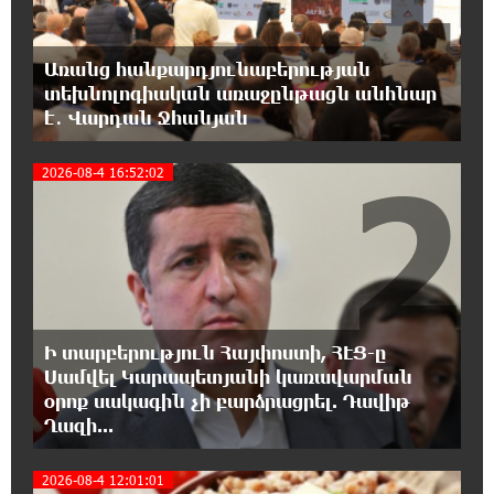
նկատմամբ կրկնում է վրացական սցենարը
Առանց հանքարդյունաբերության
17:36:59 8-08-2026
տեխնոլոգիական առաջընթացն անհնար
Ադրբեջանցիների բնակեցումը
է․ Վարդան Ջհանյան
Հայաստանում լուրջ վտանգներ է
պարունակում. Ավետիք Չալաբյան
2
2026-08-4 16:52:02
17:28:45 8-08-2026
«Հայաքվե»-ի հայտարարությունից հետո
WCC-ն արձագանքել է Հայ Եկեղեցու շուրջ
ստեղծված իրավիճակին
16:58:38 8-08-2026
Ի տարբերություն Հայփոստի, ՀԷՑ-ը
«Շտապ հաստատեք քարտի տվյալները»․
IDBank-ը զգուշացնում է հյուրանոցների
Սամվել Կարապետյանի կառավարման
ամրագրման հետ կապված զեղծարարությունների մասին
օրոք սակագին չի բարձրացրել. Դավիթ
Ղազի...
16:29:54 8-08-2026
2026-08-4 12:01:01
Մհեր Անանյանն ընդգրկվել է Յունիբանկի