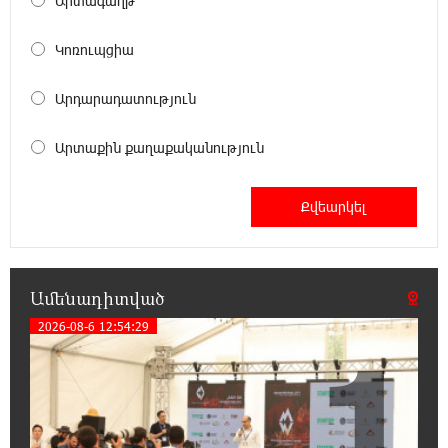
Արտագաղթ
18:59:05 8-08-2026
Կոռուպցիա
Երևանի Կենտրոնում փոշու
պարունակությունը գրեթե ամբողջ շաբաթ
Արդարադատություն
գերազանցել է թույլատրելի սահմանը
Արտաքին քաղաքականություն
18:40:08 8-08-2026
Իրանը պատրաստ է բացել Հորմուզի
նեղուցը, եթե ԱՄՆ-ն ընդունի
հանրապետության պայմանները
18:21:30 8-08-2026
Ամենադիտված
Երևանում անցկացվել է հաշմանդամություն
ունեցող անձանց միջազգային մարզական
2026-08-6 12:54:29
1
փառատոն
18:02:58 8-08-2026
Դմիտրի Մեդվեդև. Արևմուտքի
քաղաքականությունը Հայաստանի