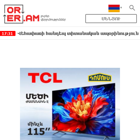
ՄԵՆՅՈՒ
հափառի հանդեպ տիտանական ապօրինություն կա, անասե