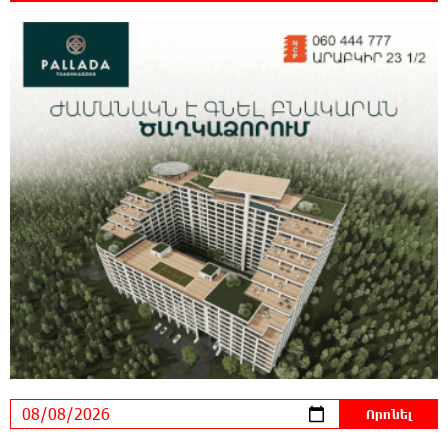
0:35:27 8-08-2026
Հայ ուշուիստները 37 մեդալ են նվաճել
միջազգային մրցաշարում
0:17:18 8-08-2026
ԱՄՆ Սենատը մեծամասնությամբ ընդունել է
Ռուսաստանի և Իրանի դեմ
պատժամիջոցների ընդլայնման օրինագիծը
0:00:14 8-08-2026
Երգչուհի Բեյոնսեն ​​4 դատական հայց է
ներկայացրել Թուրքիայում
23:41:24 7-08-2026
Երևանյան լճում իրականացվել են մաքրման
աշխատանքներ
23:22:54 7-08-2026
Իտալական Սիցիլիա կղզում ժայթքել է