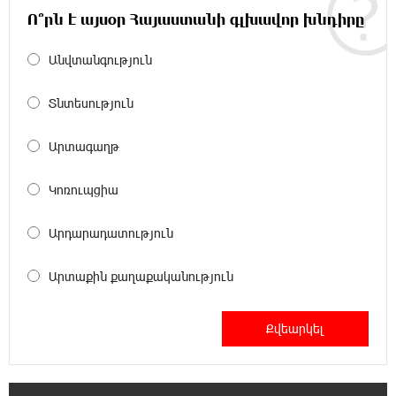
21:03:44 7-08-2026
Ո՞րն է այսօր Հայաստանի գլխավոր խնդիրը
Կաթողիկոսի նկատմամբ իրականացվող
բռնադատավարությունը միահեծան
իշխանության հետևանք է. Հանրային Դաշինք
Անվտանգություն
Տնտեսություն
20:59:50 7-08-2026
Մեր երկրում իշխանության և ընդդիմության
անվերջանալի պայքարում տուժում է միայն
Արտագաղթ
ու միայն ՀՀ քաղաքացին. Աննա Կոստանյան
Կոռուպցիա
20:49:35 7-08-2026
Փրկարարները հայտանաբերել են մոլորված
Արդարադատություն
զբոսաշրջիկներին
Արտաքին քաղաքականություն
20:39:24 7-08-2026
ԼՀԿ-ն պահանջում է դադարեցնել Գարեգին
Բ-ի և եպիսկոպոսների դեմ քրեական
հետապնդումը