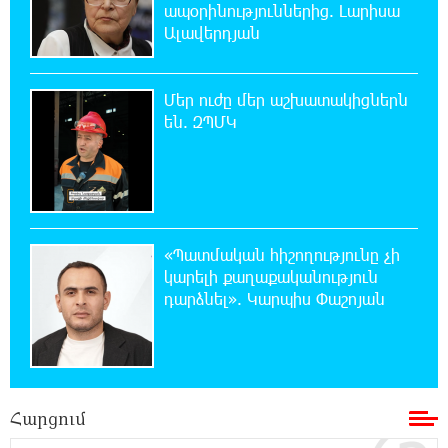
ապօրինություններից. Լարիսա
21:45:44 7-08-2026
Ալավերդյան
Երևանում և մարզերում էլեկտրաէներգիայի
ընդհատումներ կլինեն
Մեր ուժը մեր աշխատակիցներն
21:26:16 7-08-2026
են. ԶՊՄԿ
Ստեփանավանում ռուս կին է փորձել
ինքնասպան լինել
21:08:37 7-08-2026
ԵԱՏՄ֊ն չի ուզում, որ իր միջոցներով
«Պատմական հիշողությունը չի
զարգանա Հայաստանի տնտեսությունը ու
կարելի քաղաքականություն
հետո գնա ԵՄ. Արշակ Կարապետյան
դարձնել». Կարպիս Փաշոյան
21:07:27 7-08-2026
ԱՄՆ վերաքննիչ դատարանը արգելափակել
է Թրամփի 400 միլիոն դոլար արժողությամբ
Սպիտակ տան պարահանդեսային դահլիճի նախագիծը
Հարցում