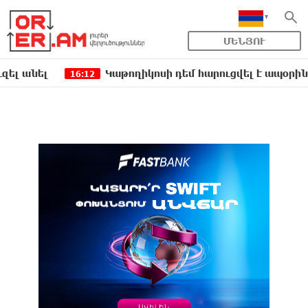
ՄԵՆՅՈՒ
լ
Կաթողիկոսի դեմ հարուցվել է ապօրինի քրեակ
16:12