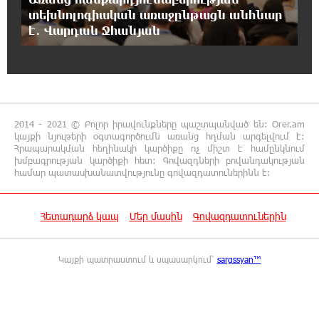
վերաբերող առաջնային հարցերի մասին՝
տեխնոլոգիական առաջընթացն անհնար
գյուղտեխնիկայից մինչև անվճար երթուղի. Անդրանիկ
Գևորգյան
է․ Վարդան Ջհանյան
18:25:05 7-08-2026
Թուրքական ապրանքանիշը դադարեցնում է
գործունեությունը Ռուսաստանում
2014 - 2021 © Բոլոր իրավունքները պաշտպանված են: Orer.am
կայքի նյութերի օգտագործումն առանց հղման արգելվում է:
18:08:44 7-08-2026
Հրապարակման հեղինակի կարծիքը ոչ միշտ է համընկնում
Դանակահարություն՝ Մասիսի
խմբագրության կարծիքի հետ: Գովազդների բովանդակության
գազալցակայաններից մեկի մոտ.
համար պատասխանատվությունը գովազդատուներինն է:
կասկածյալը ձերբակալվել է
Հետադարձ կապ
Մեր մասին
Գովազդատուներին
17:58:24 7-08-2026
Դատական նիստից հետո Մայր Տաճարում
Վեհափառ Հայրապետը աղոթք է հնչեցնում
Կայքի պատրաստում և սպասարկում՝
sargssyan™
ժողովրդի հետ
17:31:07 7-08-2026