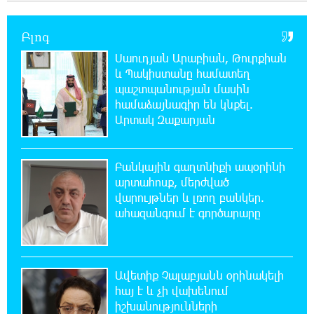
Էտնա հրաբուխը
Բլոգ
22:59:55 7-08-2026
Սաուդյան Արաբիան, Թուրքիան
Պայթյուն՝ Իրանում․ հաղորդվում է զոհերի
և Պակիստանը համատեղ
ու վիրավորների մասին
պաշտպանության մասին
համաձայնագիր են կնքել.
22:40:18 7-08-2026
Արտակ Զաքարյան
«Ռեալը» հայտարարել է Դիոմանդեի
տրանսֆերի մասին
Բանկային գաղտնիքի ապօրինի
22:21:15 7-08-2026
արտահոսք, մերժված
Վանաձորում բшխվել են «Jeep Cherokee»-ն և
վարույթներ և լռող բանկեր.
«Toyota Camry»-ն
ահազանգում է գործարարը
22:03:58 7-08-2026
Մասկը մերժել է Կիևի խնդրանքը՝
Ավետիք Չալաբյանն օրինակելի
օգտագործել Starlink-ը Ռուսաստանի դեմ
հայ է և չի վախենում
հարվшծները կառավարելու համար
իշխանությունների