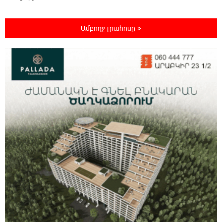
17:35:34 6-08-2026
Ամբողջ լրահոսը »
Չպետք է լռել, պետք է խոսել Բաքվի ռեժիմի
ապօրինի «դատավճիռներից». Էդուարդ
Շարմազանով
17:06:15 6-08-2026
Սամվել Կարապետյանը «ամբողջ
հայության խայտառակություն» է անվանել
Ամենայն Հայոց Կաթողիկոսի նկատմամբ
դատավարությունը
17:00:30 6-08-2026
Մեր կրոնական զգացմունքների հետ խաղը
ունենալու է հետևանքներ․ Նարեկ
Կարապետյան
16:50:59 6-08-2026
Ռուսաստանի հետ խնդիրները պետք է