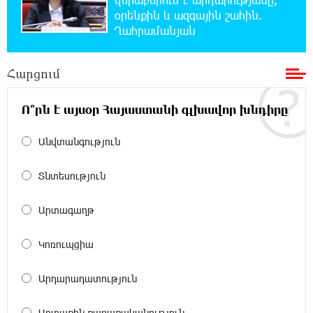
ներկայացուցիչների նկատմամբ
օրենքին և ազգային շահին.
հարուցված այս խայտառակ քրեական գործընթացը
Ղահրամանյան
իշխանության կողմից քաղաքական ուղիղ միջամտություն
է Եկեղեցու ներքին գործերին և ինքնավարությանը.
Ղահրամանյան
Հարցում
13:10:59 6-08-2026
Ո՞րն է այսօր Հայաստանի գլխավոր խնդիրը
9-րդ գումարման Ազգային ժողովում այս
պահին ընթանում է Արամ Վարդևանյանի՝
Անվտանգություն
ԱԺ նախագահի տեղակալի ընտրությունը
Տնտեսություն
12:54:29 6-08-2026
Առանց հանքարդյունաբերության
Արտագաղթ
տեխնոլոգիական առաջընթացն անհնար է․
Վարդան Ջհանյան
Կոռուպցիա
12:44:19 6-08-2026
Արդարադատություն
Ավետիք Չալաբյանին կալանավորել են
անօրինական հիմքերով. Անահիտ Ադամյան
Արտաքին քաղաքականություն