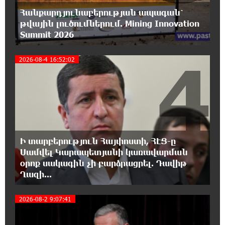
11:34:10 6-08-2026
Հանքարդյունաբերության ապագան՝
ՊԱՏՄՈՒԹՅԱՆ ԱՅՍ ՕՐԸ (6 օգոստոսի).
Ազդարարվել է Հյուսիս-Հարավ
թվային լուծումներում. Mining Innovation
ավտոմայրուղու շինարարության մեկնարկը. «Փաստ»
Summit 2026
4
2026-08-4 16:52:02
11:03:37 6-08-2026
Եվրոպական երազանք աղքատության
հետհամով. առևտրային ճգնաժամը մտել է
վտանգավոր փուլ. «Փաստ»
10:43:08 6-08-2026
Հարցնում են իրար.«ամուսինդ ո՞նց է, քեռիդ
ո՞նց է». Մարուքյանը հիասթափված է
Ի տարբերություն Հայփոստի, ՀԷՑ-ը
նորընտիր խորհրդարանից
Սամվել Կարապետյանի կառավարման
օրոք սակագին չի բարձրացրել. Դավիթ
Ղազի...
10:35:54 6-08-2026
Ոչխարները արևային էլեկտրակայանի մոտ,
և դա փոխում է պատկերացումները
2026-08-2 9:07:41
էներգիայի արտադրության մասին