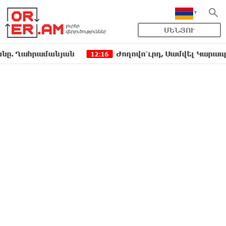
ՄԵՆՅՈՒ
հրամանյան
Ժողովո՛ւրդ, Սամվել Կարապետյանի,
12:16