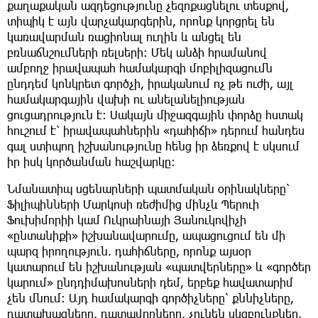
քաղաքական ազդեցությունը չեզոքացնելու տեսքով,
տիպիկ է այն վարչակարգերին, որոնք կորցրել են
կառավարման ռացիոնալ ուղին և անցել են
բռնաճնշումների ռելսերի։ Մեկ անձի հրամանով
ամբողջ իրավապահ համակարգի մոբիլիզացումն
ընդդեմ կոնկրետ գործչի, իրականում ոչ թե ուժի, այլ
համակարգային վախի ու անելանելիության
ցուցադրություն է։ Սակայն միջազգային փորձը հստակ
հուշում է՝ իրավապահներին «դահիճի» դերում հանդես
գալ ստիպող իշխանությունը հենց իր ձեռքով է սկսում
իր իսկ կործանման հաշվարկը։
Նմանատիպ սցենարների պատմական օրինակները՝
Ֆիլիպինների Մարկոսի ռեժիմից մինչև Պերուի
Ֆուխիմորիի կամ Ուկրաինայի Յանուկովիչի
«ընտանիքի» իշխանավարումը, ապացուցում են մի
պարզ իրողություն. դահիճները, որոնք այսօր
կատարում են իշխանության «պատվերները» և «գործեր
կարում» ընդդիմախոսների դեմ, երբեք հավատարիմ
չեն մնում։ Այդ համակարգի գործիչները՝ քննիչները,
դատախազները, դատավորները, չունեն սկզբունքներ,