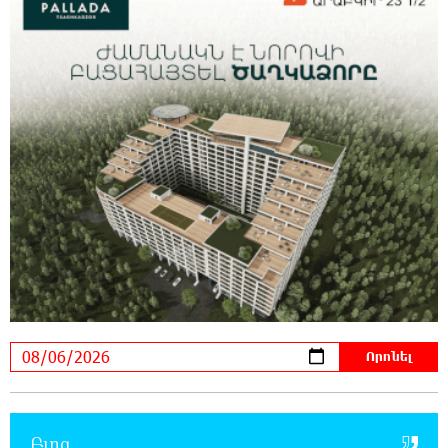
9:03:32 6-08-2026
«Եթե չկա տնտեսական ինքնիշխանություն,
ապա չի կարող լինել քաղաքական
ինքնիշխանություն. առաջիկա խոշորագույն վտանգներից
է գործազրկության և աղքատության աճը». «Փաստ»
8:32:22 6-08-2026
Գնաճային ռիսկերի, արտահանման
խնդիրների և աճի կայունության
մարտահրավերների համախումբը. «Փաստ»
8:01:25 6-08-2026
Քաղաքական սուր կոնտրաստն ու
դիսբալանսը. «Փաստ»
7:34:14 6-08-2026
Ինքնակամ կառույցները հաշվառելու
Բլոգ