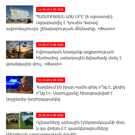
11:34:10 6-08-2026
ՊԱՏՄՈՒԹՅԱՆ ԱՅՍ ՕՐԸ (6 օգոստոսի).
Ազդարարվել է Հյուսիս-Հարավ
ավտոմայրուղու շինարարության մեկնարկը. «Փաստ»
11:03:37 6-08-2026
Եվրոպական երազանք աղքատության
հետհամով. առևտրային ճգնաժամը մտել է
վտանգավոր փուլ. «Փաստ»
10:43:08 6-08-2026
Հարցնում են իրար.«ամուսինդ ո՞նց է, քեռիդ
ո՞նց է». Մարուքյանը հիասթափված է
նորընտիր խորհրդարանից
10:35:54 6-08-2026
Ոչխարները արևային էլեկտրակայանի մոտ,
և դա փոխում է պատկերացումները
էներգիայի արտադրության մասին