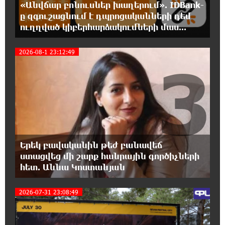
«Անվճար բոնուսներ խաղերում». IDBank-
Նարեկ Կարապետյանը հարցազրույց է տվել
Մհեր Բաղդասարյանին
ը զգուշացնում է դպրոցականների դեմ
ուղղված կիբերհարձակումների մաս...
22:17:04 5-08-2026
2026-08-1 23:12:49
Կեղծ էջով քաղաքացիներին առաջարկվում
3
է մասնակցել խաղարկության․ զգուշացում
21:59:34 5-08-2026
Հարավային Լիբանանում պայթյունի
հետևանքով զոհվել է առնվազն երկու
իսրայելցի զինծառայող
Երեկ բավականին թեժ բանավեճ
21:39:45 5-08-2026
ստացվեց մի շարք հանրային գործիչների
Բախվել են «Jeep»-ն ու «Ford»-ը. կա 4
հետ. Աննա Կոստանյան
վիրավոր
2026-07-31 23:08:49
21:30:30 5-08-2026
Խոշոր հրդեհ՝ Գավառի Արծվաքար
թաղամասի փայտի արտադրամասում.