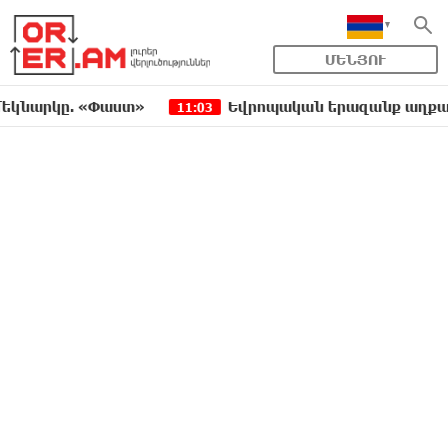
ՄԵՆՅՈՒ
ը. «Փաստ»
Եվրոպական երազանք աղքատության 
11:03