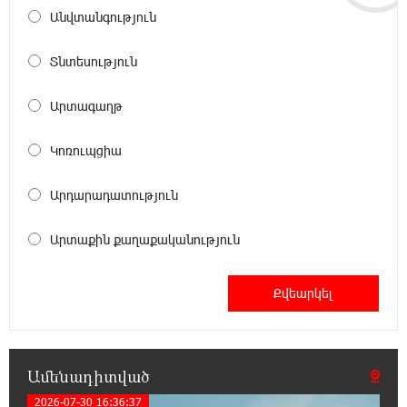
13-ին հարյուրավոր հասցեներում լույս չի
Անվտանգություն
լինելու
Տնտեսություն
23:31:16 5-08-2026
Ջուր հավաքեք․ բազմաթիվ հասցեներում
Արտագաղթ
ջուր չի լինելու
Կոռուպցիա
23:13:33 5-08-2026
Եվրոպայի մայրաքաղաքները գրանցում են
Արդարադատություն
շոգի նոր ռեկորդներ
Արտաքին քաղաքականություն
22:54:16 5-08-2026
Զովունի-Եղվարդ ճանապարհին բախվել են
«Alfa Romeo»-ն և «Opel»-ը. կա վիրավոր
22:44:25 5-08-2026
Անունս տալուց առաջ գոնե լվացվեք․ Էդմոն
Ամենադիտված
Մարուքյան
2026-07-30 16:36:37