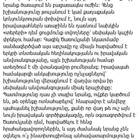
նրանք ծառայում են բացառապես ուժին։ Հենց
իշխանությունը թուլանում է կամ քաղաքական
կոնյունկտուրան փոխվում է, նույն այդ
իրավապահներն առաջինն են դառնում նախկին
«տերերի» դեմ ցուցմունք տվողները՝ սեփական կաշին
փրկելու համար։ Գագիկ Ծառուկյանի նկատմամբ
սանձազերծված այս արշավը ոչ միայն հարվածում է
երկրի տնտեսական հեղինակությանն ու իրավական
անվտանգությանը, այլև իշխանության համար
ստեղծում է մի վտանգավոր բումերանգ։ Իրավապահ
համակարգի անկախությունը ոչնչացնելով՝
իշխանությունը վերացնում է վաղվա օրվա իր
սեփական անվտանգության միակ երաշխիքը։
Պատմությունը դաս չի տալիս նրանց, ովքեր կարծում
են, թե օրենքը ոտնահարելով՝ հնարավոր է անվերջ
պահպանել իշխանությունը, քանի որ վաղ թե ուշ այն
նույն իրավական գործիքակազմը, որն օգտագործվում է
Ծառուկյանի դեմ, հարվածելու է հենց
հրահանգավորողներին, և այդ ժամանակ նրանց չեն
օգնելու ո՛չ ինստիտուցիոնալ անհավատարմությունը և