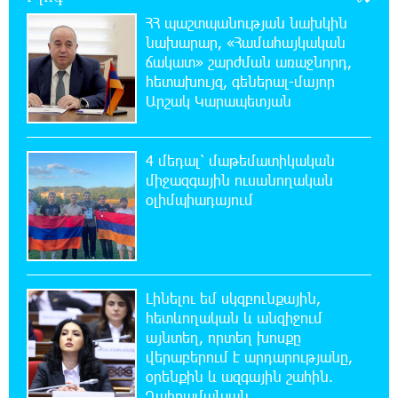
ընթացակարգում նոր փոփոխություններ
ՀՀ պաշտպանության նախկին
կկատարվեն. «Փաստ»
նախարար, «Համահայկական
ճակատ» շարժման առաջնորդ,
7:03:23 6-08-2026
հետախույզ, գեներալ-մայոր
Ընտրություններն ավարտվեցին,
Արշակ Կարապետյան
իշխանություններին էլ ոչինչ չի
հետաքրքրու՞մ. «Փաստ»
4 մեդալ՝ մաթեմատիկական
միջազգային ուսանողական
6:32:20 6-08-2026
օլիմպիադայում
Նոր պարտքեր են ներգրավում ճեղքերը
փակելու համար. «Փաստ»
6:01:15 6-08-2026
Անհավասարակշռության և նոր
Լինելու եմ սկզբունքային,
կախվածության վտանգները. «Փաստ»
հետևողական և անզիջում
այնտեղ, որտեղ խոսքը
0:57:28 6-08-2026
վերաբերում է արդարությանը,
Ես հավատում եմ, որ «Արարարտ-
օրենքին և ազգային շահին.
Արմենիան» ունակ է անցնել որակավորման
Ղահրամանյան