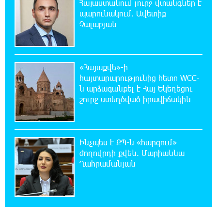
Հայաստանում լուրջ վտանգներ է
պարունակում. Ավետիք
20:33:21 8-08-2026
Չալաբյան
Հրդեհի ահազանգ Սայաթ-Նովա
պողոտայում. շենքից տարհանվել է 5
բնակիչ
«Հայաքվե»-ի
20:14:36 8-08-2026
հայտարարությունից հետո WCC-
Ճապոնական Յակիշիմե կերամիկայի
ն արձագանքել է Հայ Եկեղեցու
ցուցահանդեսը երկարաձգվել է մինչև
շուրջ ստեղծված իրավիճակին
օգոստոսի 30-ը
19:55:28 8-08-2026
Որոնվում է նախաձեռնված քրեական
Ինչպես է ՔՊ-ն «հարգում»
վարույթի շրջանակներում
ժողովրդի քվեն. Մարիաննա
Ղահրամանյան
19:37:10 8-08-2026
Փաշինյանն ու Թրամփը հեռախոսազրույց
են ունեցել