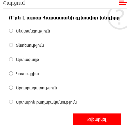
Հարցում
19:19:12 8-08-2026
Չհանե´ս խաչդ, Հայաստան աշխարհ․ Ուժեղ
Հայաստան
Ո՞րն է այսօր Հայաստանի գլխավոր խնդիրը
Անվտանգություն
19:18:03 8-08-2026
Սիցիլիայի օդանավակայանը փակվել է
Էթնա հրաբխի ժայթքման պատճառով
Տնտեսություն
Արտագաղթ
19:16:13 8-08-2026
Հետվճարի փոխարեն՝ արժանապատիվ և
ֆիքսված թոշակ․ ինչու է գործող
Կոռուպցիա
համակարգը սոցիալական անարդարության խնդիր
ստեղծում. Հրայր Կամենդատյան
Արդարադատություն
18:59:05 8-08-2026
Արտաքին քաղաքականություն
Երևանի Կենտրոնում փոշու
պարունակությունը գրեթե ամբողջ շաբաթ
գերազանցել է թույլատրելի սահմանը