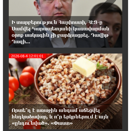
17:28:45 8-08-2026
«Հայաքվե»-ի հայտարարությունից հետո
Ի տարբերություն Հայփոստի, ՀԷՑ-ը
WCC-ն արձագանքել է Հայ Եկեղեցու շուրջ
ստեղծված իրավիճակին
Սամվել Կարապետյանի կառավարման
օրոք սակագին չի բարձրացրել. Դավիթ
Ղազի...
16:58:38 8-08-2026
«Շտապ հաստատեք քարտի տվյալները»․
2026-08-4 12:01:01
IDBank-ը զգուշացնում է հյուրանոցների
3
ամրագրման հետ կապված զեղծարարությունների մասին
16:29:54 8-08-2026
Մհեր Անանյանն ընդգրկվել է Յունիբանկի
Վարչության կազմում
16:05:54 8-08-2026
Որտե՞ղ է առաջին անգամ աճեցվել
«Սմայլ Սվիթ»-ի զարգացման ճանապարհը
հնդկաձավար, և ո՞ր երկրներում է այն
Կոնվերս Բանկի գործընկերությամբ
«ընդունված». «Փաստ»