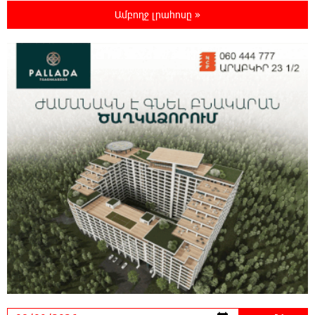
հասցեներում լույս չի լինելու
Ամբողջ լրահոսը »
23:01:57 8-08-2026
Ողբերգական դեպք՝ Երևանում․ Կիևյան
կամրջի տակ հայտնաբերվել է տղամարդու
մարմին
22:43:21 8-08-2026
Ադրբեջանի Սարով գյուղում տանը 18-ամյա
աղջկա դի է հայտնաբերվել
22:25:11 8-08-2026
Հայհիդրոմետի տնօրենը գրել է
22:07:09 8-08-2026
Արտակարգ դեպք՝ Երևանում․ կոտրել են
«Հույս բոլոր մարդկանց» հիմնադրամի
շենքի պատուհաններն ու դռները