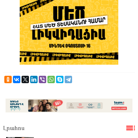
Լրահոս