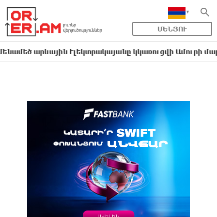
ՄԵՆՅՈՒ
արևային էլեկտրակայանը կկառուցվի Ամուրի մարզում