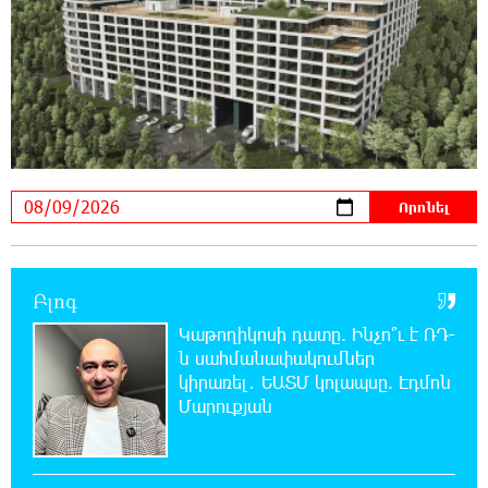
23:01:57 8-08-2026
Ողբերգական դեպք՝ Երևանում․ Կիևյան
կամրջի տակ հայտնաբերվել է տղամարդու
մարմին
22:43:21 8-08-2026
Ադրբեջանի Սարով գյուղում տանը 18-ամյա
աղջկա դի է հայտնաբերվել
22:25:11 8-08-2026
Բլոգ
Հայհիդրոմետի տնօրենը գրել է
Կաթողիկոսի դատը. Ինչո՞ւ է ՌԴ-
ն սահմանափակումներ
22:07:09 8-08-2026
կիրառել․ ԵԱՏՄ կոլապսը. Էդմոն
Արտակարգ դեպք՝ Երևանում․ կոտրել են
Մարուքյան
«Հույս բոլոր մարդկանց» հիմնադրամի
շենքի պատուհաններն ու դռները