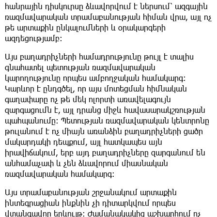
հանրային դիսկուրսը ձևավորվում է ներսում՝ ազգային
ռազմավարական տրամաբանության հիման վրա, այլ ոչ
թե արտաքին ընկալումների և օրակարգերի
ազդեցությամբ։
Այս բաղադրիչների համադրությունը թույլ է տալիս
գնահատել պետության ռազմավարական
կարողությունը որպես ամբողջական համակարգ։
Կարևոր է ընդգծել, որ այս մոտեցման հիմնական
գաղափարը ոչ թե մեկ ոլորտի առավելագույն
զարգացումն է, այլ դրանց միջև հավասարակշռության
պահպանումը։ Պետության ռազմավարական կենտրոնը
թուլանում է ոչ միայն առանձին բաղադրիչների ցածր
մակարդակի դեպքում, այլ հատկապես այն
իրավիճակում, երբ այդ բաղադրիչները զարգանում են
անհամաչափ և չեն ձևավորում միասնական
ռազմավարական համակարգ։
Այս տրամաբանության շրջանակում արտաքին
ինտեգրացիան ինքնին չի դիտարկվում որպես
վտանգավոր երևույթ։ Ժամանակակից աշխարհում ոչ