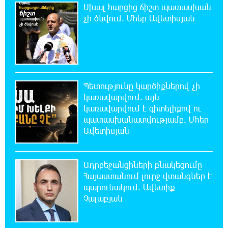
Սխալ հարցից ճիշտ պատասխան
21:48:41 8-08-2026
Ալիևն ու Թրամփը հեռախոսազրույց են
չի ծնվում. Մհեր Ավետիսյան
ունեցել
21:29:45 8-08-2026
«Ինտեր»-ը հաղթեց «Յուվենտուս»-ին
Պետությունը կարծիքներով չի
կառավարվում. այն
21:10:46 8-08-2026
կառավարվում է գիտելիքով ու
Քրեական վարույթի շրջանակում անձի
պատասխանատվությամբ. Մհեր
անձնական և ընտանեկան կյանքին առնչվող
Ավետիսյան
տվյալների անհարկի հրապարակումն անթույլատրելի է.
ՄԻՊ
Ադրբեջանցիների բնակեցումը
20:51:38 8-08-2026
Հայաստանում լուրջ վտանգներ է
Զելենսկին ու Վուչիչը քննարկել են
պարունակում. Ավետիք
համագործակցությունն ընդլայնելու
Չալաբյան
հնարավորությունները