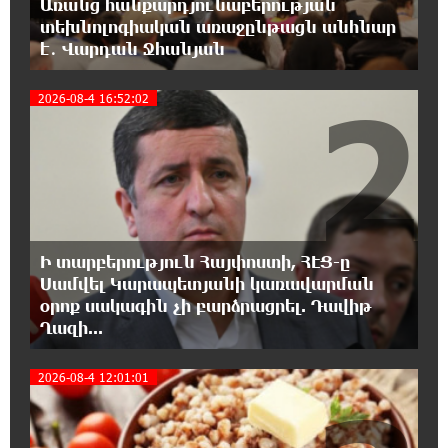
Առանց հանքարդյունաբերության
Իրանը պատրաստ է բացել Հորմուզի
տեխնոլոգիական առաջընթացն անհնար
նեղուցը, եթե ԱՄՆ-ն ընդունի
է․ Վարդան Ջհանյան
հանրապետության պայմանները
2
2026-08-4 16:52:02
18:21:30 8-08-2026
Երևանում անցկացվել է հաշմանդամություն
ունեցող անձանց միջազգային մարզական
փառատոն
18:02:58 8-08-2026
Դմիտրի Մեդվեդև. Արևմուտքի
Ի տարբերություն Հայփոստի, ՀԷՑ-ը
քաղաքականությունը Հայաստանի
նկատմամբ կրկնում է վրացական սցենարը
Սամվել Կարապետյանի կառավարման
օրոք սակագին չի բարձրացրել. Դավիթ
Ղազի...
17:36:59 8-08-2026
Ադրբեջանցիների բնակեցումը
2026-08-4 12:01:01
Հայաստանում լուրջ վտանգներ է
պարունակում. Ավետիք Չալաբյան