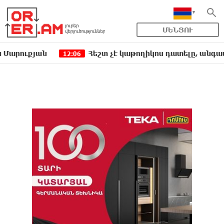
ՄԵՆՅՈՒ
ն
Հեշտ չէ կաթողիկոս դատելը, անգամ դատավորն
12:06