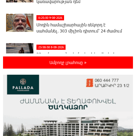
կառավարության դեմ
0:25:00 9-08-2026
Մոդին համաշխարհային ռեկորդ է
սահմանել. 303 միլիոն դիտում՝ 24 ժամում
23:58:58 8-08-2026
23-ամյա ուսանողի մշակած հավելվածը
հարավկորեական App Store-ում շրջանցել է
Ամբողջ լրահոսը »
նույնիսկ Google Maps-ը
23:39:22 8-08-2026
Ռուսաստանի տարածքում ոչնչացվել է
ուկրաինական 360 անօդաչու թռչող սարք
23:20:45 8-08-2026
Օգոստոսի 10-ին, 11-ին, 12-ին, 13-ին, 14-ին,
17-ին, 18-ին և 20-ին հարյուրավոր
հասցեներում լույս չի լինելու