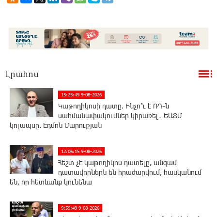
Լրահոս
15:25:49 9-08-2026
Կաթողիկոսի դատը. Ինչո՞ւ է ՌԴ-ն
սահմանափակումներ կիրառել․ ԵԱՏՄ
կոլապսը. Էդմոն Մարուքյան
12:06:15 9-08-2026
Հեշտ չէ կաթողիկոս դատելը, անգամ
դատավորներն են հրաժարվում, հասկանում
են, որ հետևանք կունենա
9:59:49 9-08-2026