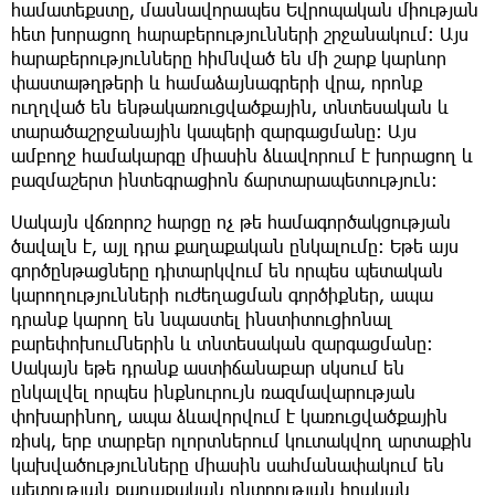
համատեքստը, մասնավորապես Եվրոպական միության
հետ խորացող հարաբերությունների շրջանակում։ Այս
հարաբերությունները հիմնված են մի շարք կարևոր
փաստաթղթերի և համաձայնագրերի վրա, որոնք
ուղղված են ենթակառուցվածքային, տնտեսական և
տարածաշրջանային կապերի զարգացմանը։ Այս
ամբողջ համակարգը միասին ձևավորում է խորացող և
բազմաշերտ ինտեգրացիոն ճարտարապետություն։
Սակայն վճռորոշ հարցը ոչ թե համագործակցության
ծավալն է, այլ դրա քաղաքական ընկալումը։ Եթե այս
գործընթացները դիտարկվում են որպես պետական
կարողությունների ուժեղացման գործիքներ, ապա
դրանք կարող են նպաստել ինստիտուցիոնալ
բարեփոխումներին և տնտեսական զարգացմանը։
Սակայն եթե դրանք աստիճանաբար սկսում են
ընկալվել որպես ինքնուրույն ռազմավարության
փոխարինող, ապա ձևավորվում է կառուցվածքային
ռիսկ, երբ տարբեր ոլորտներում կուտակվող արտաքին
կախվածությունները միասին սահմանափակում են
պետության քաղաքական ընտրության իրական