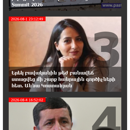
Summit 2026
Moody’s-ը IDBank-ի վարկանիշային
հեռանկարը փոխել է դրականի
2026-08-1 23:12:49
3
15:24:13 6-08-2026
Վեհափառի անձնագրի մեջ գրված է՝
Գարեգին Բ․ նույնիսկ քննիչներն ու
դատախազներն են այդպես դիմում նրան՝ իրենց հավատից
ելնելով․ տեսանյութ
15:09:27 6-08-2026
Երեկ բավականին թեժ բանավեճ
Ռեբուսը լուծելու համար, ասեք թե ինչպե՞ս
ստացվեց մի շարք հանրային գործիչների
ՀՀ 29.800 քկմ տարածքը կրճատվեց.
հետ. Աննա Կոստանյան
Վարդևանյանը՝ Հովհաննիսյանին
4
2026-08-4 16:52:02
15:00:46 6-08-2026
Ֆասթ Բանկը Սևան Ստարտափ Սամմիթին
ներկայացրել է իր պրոդուկտներն ու
քարտային առաջարկները