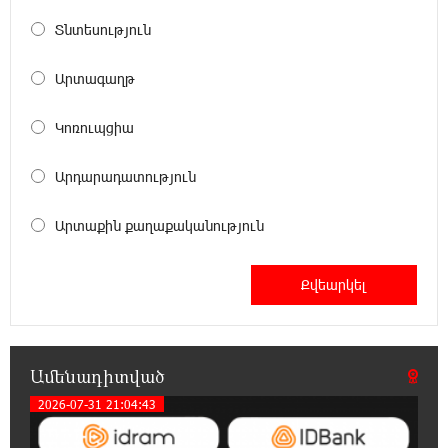
Այսօրվա կառավարությունը ուսանողներին
առաջարկում է պահանջարկ չունեցող
Տնտեսություն
մասնագիտություններ. Ատոմ Մխիթարյան
Արտագաղթ
18:03:08 6-08-2026
Հայրենիքը փոքրանում է մեր աչքերի առաջ․
Կոռուպցիա
ազգային ողբերգություն է․ Ավետիք
Չալաբյան
Արդարադատություն
17:35:34 6-08-2026
Արտաքին քաղաքականություն
Չպետք է լռել, պետք է խոսել Բաքվի ռեժիմի
ապօրինի «դատավճիռներից». Էդուարդ
Շարմազանով
17:06:15 6-08-2026
Սամվել Կարապետյանը «ամբողջ
հայության խայտառակություն» է անվանել
Ամենադիտված
Ամենայն Հայոց Կաթողիկոսի նկատմամբ
2026-07-31 21:04:43
դատավարությունը