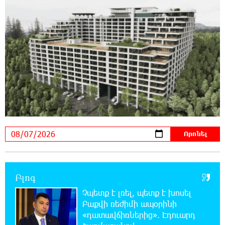
21:41:25 6-08-2026
Վթար Լոռու մարզում․ փրկարարները
վարորդին դուրս են բերել արգելափակումից
21:23:57 6-08-2026
Երևանում երթուղիների փոփոխություն
կլինի
21:10:46 6-08-2026
Օգոստոսի 7-ին՝ Գարեգին Բ Ամենայն Հայոց
Կաթողիկոսի դատական նիստը
20:44:49 6-08-2026
Բլոգ
ՆԳՆ-ն՝ աղբակույտի տակ մնացած
քաղաքացու մահվան մասին
Չպետք է լռել, պետք է խոսել
Բաքվի ռեժիմի ապօրինի
«դատավճիռներից». Էդուարդ
20:42:28 6-08-2026