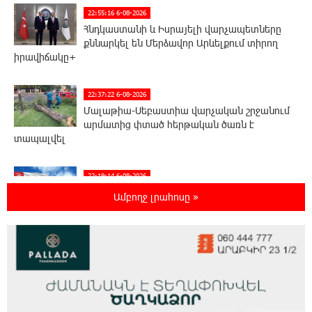
22:55:16 6-08-2026
Հնդկաստանի և Իսրայելի վարչապետները
քննարկել են Մերձավոր Արևելքում տիրող
իրավիճակը+
22:37:22 6-08-2026
Մալաթիա-Սեբաստիա վարչական շրջանում
արմատից փտած հերթական ծառն է
տապալվել
22:19:14 6-08-2026
Իրանը և Օմանը պլանավորում են փոխել
Ամբողջ լրահոսը »
Հորմուզի նեղուցի նավագնացության
կառուցվածքը
22:00:57 6-08-2026
8-ամյա Մոնթե Մուրադյանն ու Սյունե
Քոսակյանը հաղթահարել են Արարատի
գագաթը