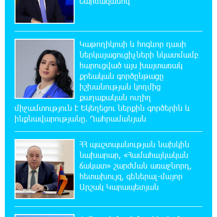
Շարմազանով
«Համահայկական ճակատ» շարժումը
զորակցություն է հայտնում Ամենայն Հայոց
Կաթողիկոսին
Կաթողիկոսի և հոգևոր դասի
20:26:38 6-08-2026
ներկայացուցիչների նկատմամբ
Ավտովթար՝ Կոտայքի մարզում. Զովունի-
հարուցված այս խայտառակ
Եղվարդ ճանապարհին բախվել են «Alfa
քրեական գործընթացը
Romeo»-ն և «Opel»-ը. կա վիրավոր
իշխանության կողմից
քաղաքական ուղիղ
20:08:02 6-08-2026
միջամտություն է Եկեղեցու ներքին գործերին և
Արժևորվում է Շիրակի երգիծական
ինքնավարությանը. Ղահրամանյան
բանահյուսությունը
ՀՀ պաշտպանության նախկին
19:42:39 6-08-2026
նախարար, «Համահայկական
Վրաստանում պետական ​​պաշտոնյային
ճակատ» շարժման առաջնորդ,
կաշառելու փորձի համար քաղաքացի է
հետախույզ, գեներալ-մայոր
ձերբակալվել
Արշակ Կարապետյան
19:25:15 6-08-2026