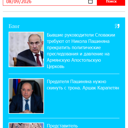
можно зарегистрироваться также с помощью
imID
Блог
21:09:13 31-07-2026
«Бесплатные бонусы в играх»: IDBank
Бывшие руководители Словакии
предупреждает о кибератаках на школьников
требуют от Никола Пашиняна
прекратить политические
11:21:15 31-07-2026
преследования и давление на
ЕАЭС со временем будет расширяться. Когда-
Армянскую Апостольскую
нибудь это поймёт и рядовой армянин, но
Церковь
будет уже поздно
Предателя Пашиняна нужно
11:03:52 31-07-2026
скинуть с трона. Аршак Карапетян
Если Израиль использует тему Геноцида
армян против Эрдогана, то что для него
значит сам Геноцид?
17:16:14 30-07-2026
Представитель
ВТБ (Армения): вклад «Стабильный» — до