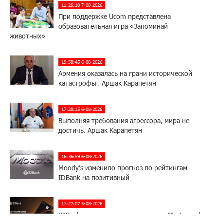
11:25:10 7-08-2026
При поддержке Ucom представлена
образовательная игра «Запоминай
животных»
19:58:45 6-08-2026
Армения оказалась на грани исторической
катастрофы․ Аршак Карапетян
17:28:15 6-08-2026
Выполняя требования агрессора, мира не
достичь. Аршак Карапетян
16:36:59 6-08-2026
Moody’s изменило прогноз по рейтингам
IDBank на позитивный
17:22:07 5-08-2026
IDBank представляет новую карту Mastercard