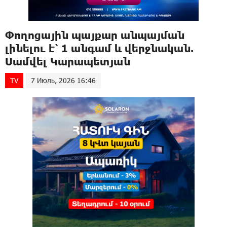
Փողոցային պայքար անպայման
լինելու է՝ 1 անգամ և վերջնական.
Սամվել Կարապետյան
TV
7 Июль, 2026 16:46