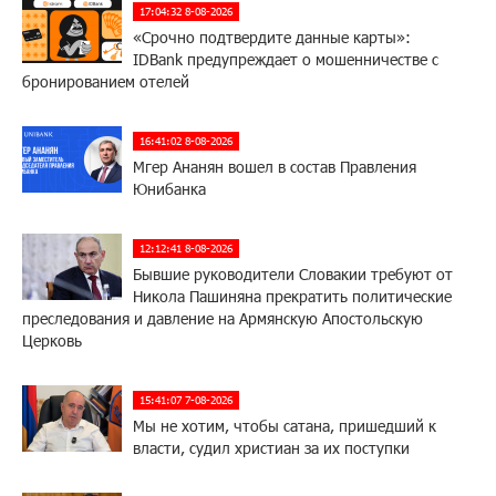
17:04:32 8-08-2026
«Срочно подтвердите данные карты»:
IDBank предупреждает о мошенничестве с
бронированием отелей
16:41:02 8-08-2026
Мгер Ананян вошел в состав Правления
Юнибанка
12:12:41 8-08-2026
Бывшие руководители Словакии требуют от
Никола Пашиняна прекратить политические
преследования и давление на Армянскую Апостольскую
Церковь
15:41:07 7-08-2026
Мы не хотим, чтобы сатана, пришедший к
власти, судил христиан за их поступки