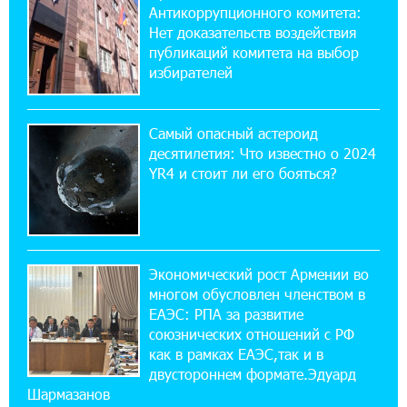
Антикоррупционного комитета:
10% годовых и оформление в мобильном
приложении
Нет доказательств воздействия
публикаций комитета на выбор
избирателей
17:03:49 30-07-2026
Платформа Rate.Trading на Seaside Startup
Summit: IDBank представил инновационное
Самый опасный астероид
решение
десятилетия: Что известно о 2024
YR4 и стоит ли его бояться?
14:44:13 29-07-2026
Состоялось открытие Khachaturian Rooftop
при поддержке IDBank
Экономический рост Армении во
18:38:18 28-07-2026
многом обусловлен членством в
Пашинян ты упустил свой шанс уйти
спокойно. Аршак Карапетян
ЕАЭС: РПА за развитие
союзнических отношений с РФ
как в рамках ЕАЭС,так и в
12:04:53 28-07-2026
двустороннем формате.Эдуард
Обновленный Центр продаж и обслуживания
Шармазанов
Ucom открылся по адресу ул. Шаумяна, 24/2