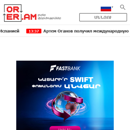
ՄԵՆՅՈՒ
ей
Артем Оганов получил международную госпреми
13:37