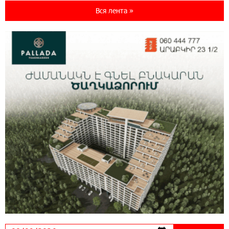
World с преимуществами для путешествий и
Вся лента »
специальной акцией
14:56:06 5-08-2026
Ucom и FPWC обеспечат круглосуточный
мониторинг дикой природы в Гнишике с
помощью солнечной энергии
14:56:01 5-08-2026
Ucom и FPWC обеспечат круглосуточный
мониторинг дикой природы в Гнишике с
помощью солнечной энергии
22:41:05 3-08-2026
Idram и IDBank - рядом со стартапами на
Seaside Startup Summit
10:12:55 3-08-2026
В мобильном приложении Юнибанка теперь