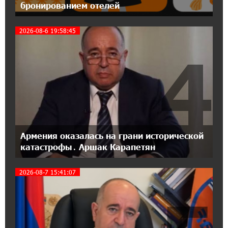
бронированием отелей
18:04:39 13-07-2026
2026-08-6 19:58:45
День благодарности клиентам в Ванадзоре:
IDBank
4
17:07:36 11-07-2026
Пашинян замотивирован уничтожить
Армению․ Аршак Карапетян
14:27:40 11-07-2026
«Мой лес Армения» — бенефициар
Армения оказалась на грани исторической
инициативы «Сила одного драма» в июле
катастрофы․ Аршак Карапетян
2026-08-7 15:41:07
12:56:04 11-07-2026
Станьте акционером Юнибанка и
воспользуйтесь выгодным инвестиционным
предложением