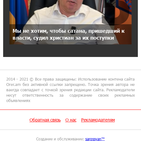
5
21:45:09 9-07-2026
IDBank предупреждает о мошеннических
звонках от имени пенсионных фондов
Мы не хотим, чтобы сатана, пришедший к
15:50:50 9-07-2026
власти, судил христиан за их поступки
Небольшой французский уголок в Раздане
при сотрудничестве с Конверс МСБ
15:18:39 9-07-2026
Предателя Пашиняна нужно скинуть с трона.
Аршак Карапетян
2014 - 2021 © Все права защищены: Использование контена сайта
Orer.am без активной ссылки запрещено. Точка зрения автора не
ваегда совпадает с точкой зрения редакции сайта. Рекламодатели
18:38:14 8-07-2026
несут ответственность за содержание своих рекламных
объявлениях
Зачем Пашинян полетел в Россию?․ Аршак
Карапетян
Обратная связь
О нас
Рекламодателям
17:46:18 8-07-2026
Глава МИД Иордании: Подписание мирного
соглашения между Арменией и
Создание и обслуживание:
sargssyan™