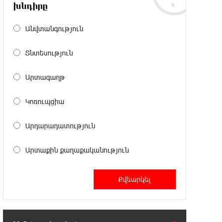
Լայպցիգը» համաձայնության են
խնդիրը
եկել Յան Դիոմանդեի տրանսֆերի վերաբերյալ
Անվտանգություն
18:19:28 6-08-2026
Տնտեսություն
Այսօրվա կառավարությունը
ուսանողներին առաջարկում է
պահանջարկ չունեցող մասնագիտություններ.
Արտագաղթ
Ատոմ Մխիթարյան
Կոռուպցիա
18:03:08 6-08-2026
Հայրենիքը փոքրանում է մեր
Արդարադատություն
աչքերի առաջ․ ազգային
ողբերգություն է․ Ավետիք Չալաբյան
Արտաքին քաղաքականություն
17:35:34 6-08-2026
Չպետք է լռել, պետք է խոսել
Բաքվի ռեժիմի ապօրինի
«դատավճիռներից». Էդուարդ Շարմազանով