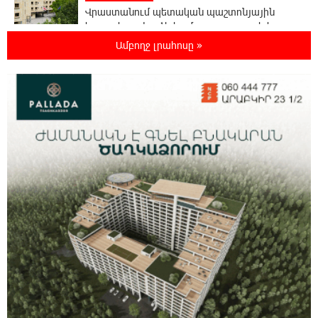
Վրաստանում պետական ​​պաշտոնյային
կաշառելու փորձի համար քաղաքացի է
ձերբակալվել
Ամբողջ լրահոսը »
19:25:15 6-08-2026
ՌԴ-ն պատրաստ է շարունակել Հայաստանի
երկաթուղիների կոնցեսիոն կառավարումը.
Օվերչուկ
19:07:40 6-08-2026
Հայաստանի բնակչության թիվը շուրջ 7
հազարով ավելացել է
18:49:45 6-08-2026
Իսրայելի ՊԲ-ն հարձակվել է Լիբանանում
«Հըզբոլլահ»-ի հրամանատարական կետերի
և պահեստների վրա
18:30:50 6-08-2026