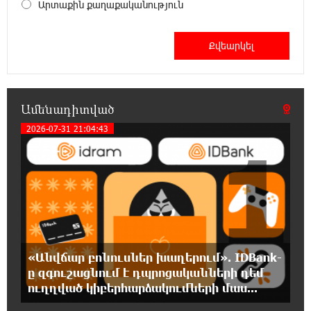
Արտաքին քաղաքականություն
15:00:46 6-08-2026
Ֆասթ Բանկը Սևան Ստարտափ Սամմիթին
ներկայացրել է իր պրոդուկտներն ու
քարտային առաջարկները
14:40:31 6-08-2026
Ամենադիտված
Ընդդիմությունը պետք է իր շուրջը
2026-07-31 21:04:43
համախմբի արտախորհրդարանական բոլոր
1
ուժերին. Արեգ Սավգուլյան
14:34:52 6-08-2026
Կաթողիկոսի և հոգևոր դասի
ներկայացուցիչների նկատմամբ
հարուցված այս խայտառակ քրեական գործընթացը
իշխանության կողմից քաղաքական ուղիղ միջամտություն
«Անվճար բոնուսներ խաղերում». IDBank-
է Եկեղեցու ներքին գործերին և ինքնավարությանը.
Ղահրամանյան
ը զգուշացնում է դպրոցականների դեմ
ուղղված կիբերհարձակումների մաս...
13:10:59 6-08-2026