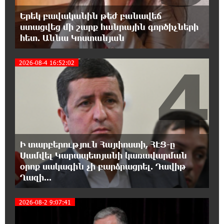
Ամեն ընտրություններից հետո իշխանական
Երեկ բավականին թեժ բանավեճ
պատգամավորների թիվը փոքրանում է,
ստացվեց մի շարք հանրային գործիչների
գնալով ավելի է փոքրանալու. Նարեկ Կարապետյան
հետ. Աննա Կոստանյան
4
12:04:12 6-08-2026
2026-08-4 16:52:02
Սամվել Կարապետյանի տեսլականը
համոզեց ինձ վերադառնալ
քաղաքականություն․ Արամ Վարդևանյան
12:01:33 6-08-2026
Մեդիչիների հետքը նաև գինեգործության
մեջ. «Փաստ»
Ի տարբերություն Հայփոստի, ՀԷՑ-ը
Սամվել Կարապետյանի կառավարման
11:53:22 6-08-2026
օրոք սակագին չի բարձրացրել. Դավիթ
Մի´ հանձնվիր թուրքական
Ղազի...
ողորմածությանը, պայքարիր մինչև վերջ.
Ավետիք Չալաբյանի ուղերձը կալանավայրից
2026-08-2 9:07:41
11:48:55 6-08-2026