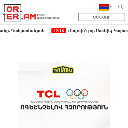
ՄԵՆՅՈՒ
Ղահրամանյան
Ժողովո՛ւրդ, Սամվել Կարապետյանի
12:16