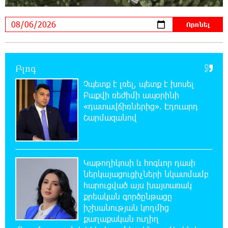
«Ռեալ Մադրիդ»-ն ու «ՌԲ Լայպցիգը»
համաձայնության են եկել Յան Դիոմանդեի
տրանսֆերի վերաբերյալ
18:19:28 6-08-2026
Բլոգ
Այսօրվա կառավարությունը ուսանողներին
առաջարկում է պահանջարկ չունեցող
Չպետք է լռել, պետք է խոսել
մասնագիտություններ. Ատոմ Մխիթարյան
Բաքվի ռեժիմի ապօրինի
«դատավճիռներից». Էդուարդ
18:03:08 6-08-2026
Շարմազանով
Հայրենիքը փոքրանում է մեր աչքերի առաջ․
ազգային ողբերգություն է․ Ավետիք
Չալաբյան
Կաթողիկոսի և հոգևոր դասի
ներկայացուցիչների նկատմամբ
17:35:34 6-08-2026
հարուցված այս խայտառակ
Չպետք է լռել, պետք է խոսել Բաքվի ռեժիմի
քրեական գործընթացը
ապօրինի «դատավճիռներից». Էդուարդ
իշխանության կողմից
Շարմազանով
քաղաքական ուղիղ