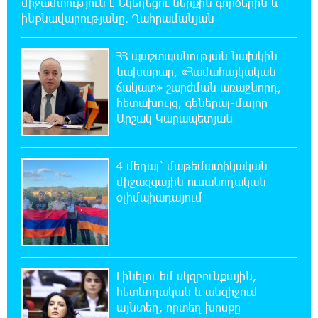
միջամտություն է Եկեղեցու ներքին գործերին և
17:06:15 6-08-2026
ինքնավարությանը. Ղահրամանյան
Սամվել Կարապետյանը «ամբողջ
հայության խայտառակություն» է անվանել
Ամենայն Հայոց Կաթողիկոսի նկատմամբ
ՀՀ պաշտպանության նախկին
դատավարությունը
նախարար, «Համահայկական
ճակատ» շարժման առաջնորդ,
հետախույզ, գեներալ-մայոր
17:00:30 6-08-2026
Արշակ Կարապետյան
Մեր կրոնական զգացմունքների հետ խաղը
ունենալու է հետևանքներ․ Նարեկ
Կարապետյան
4 մեդալ՝ մաթեմատիկական
միջազգային ուսանողական
16:50:59 6-08-2026
օլիմպիադայում
Ռուսաստանի հետ խնդիրները պետք է
լուծել դիվանագիտական ճանապարհով․
Նարեկ Կարապետյան
16:44:56 6-08-2026
Լինելու եմ սկզբունքային,
Վաղը մենք ԱԺ չենք գալու. Նարեկ
հետևողական և անզիջում
Կարապետյան
այնտեղ, որտեղ խոսքը