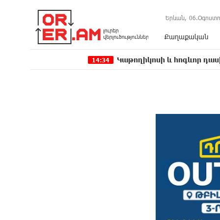
Երևան,
06.Օգոստո
Քաղաքական
Կաթողիկոսի և հոգևոր դասի ներկայա
14:34