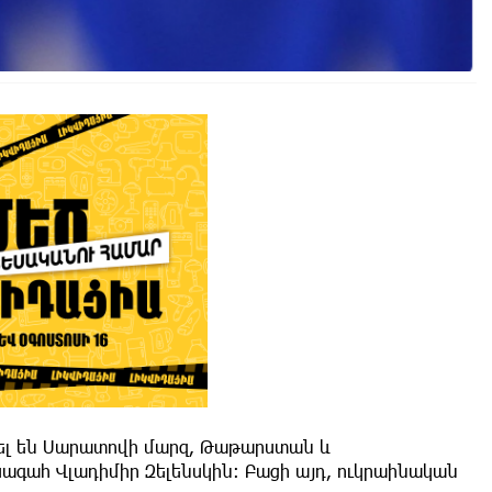
ել են Սարատովի մարզ, Թաթարստան և
խագահ Վլադիմիր Զելենսկին։ Բացի այդ, ուկրաինական