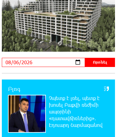
է՝ Գարեգին Բ․ նույնիսկ քննիչներն
ու դատախազներն են այդպես դիմում նրան՝
իրենց հավատից ելնելով․ տեսանյութ
15:09:27 6-08-2026
Ռեբուսը լուծելու համար, ասեք թե
ինչպե՞ս ՀՀ 29.800 քկմ տարածքը
կրճատվեց. Վարդևանյանը՝ Հովհաննիսյանին
15:00:46 6-08-2026
Ֆասթ Բանկը Սևան Ստարտափ
Սամմիթին ներկայացրել է իր
պրոդուկտներն ու քարտային առաջարկները
Բլոգ
Չպետք է լռել, պետք է
14:40:31 6-08-2026
խոսել Բաքվի ռեժիմի
Ընդդիմությունը պետք է իր շուրջը
ապօրինի
համախմբի
«դատավճիռներից».
արտախորհրդարանական բոլոր ուժերին. Արեգ
Էդուարդ Շարմազանով
Սավգուլյան