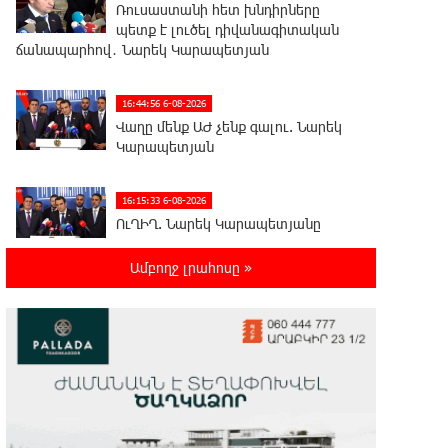
Ռուսաստանի հետ խնդիրները
պետք է լուծել դիվանագիտական
ճանապարհով․ Նարեկ Կարապետյան
16:44:56 6-08-2026
Վաղը մենք ԱԺ չենք գալու. Նարեկ
Կարապետյան
16:15:33 6-08-2026
ՈւՂԻՂ. Նարեկ Կարապետյանը
հանդես է գալիս
հայտարարությամբ
Ամբողջ լրահոսը »
16:09:42 6-08-2026
Moody’s-ը IDBank-ի վարկանիշային
հեռանկարը փոխել է դրականի
15:24:13 6-08-2026
Վեհափառի անձնագրի մեջ գրված