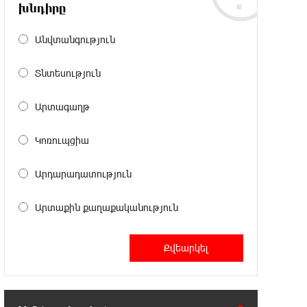
Լայպցիգը» համաձայնության են
խնդիրը
եկել Յան Դիոմանդեի տրանսֆերի վերաբերյալ
Անվտանգություն
18:19:28 6-08-2026
Տնտեսություն
Այսօրվա կառավարությունը
ուսանողներին առաջարկում է
պահանջարկ չունեցող մասնագիտություններ.
Արտագաղթ
Ատոմ Մխիթարյան
Կոռուպցիա
18:03:08 6-08-2026
Հայրենիքը փոքրանում է մեր
Արդարադատություն
աչքերի առաջ․ ազգային
ողբերգություն է․ Ավետիք Չալաբյան
Արտաքին քաղաքականություն
17:35:34 6-08-2026
Չպետք է լռել, պետք է խոսել
Բաքվի ռեժիմի ապօրինի
«դատավճիռներից». Էդուարդ Շարմազանով