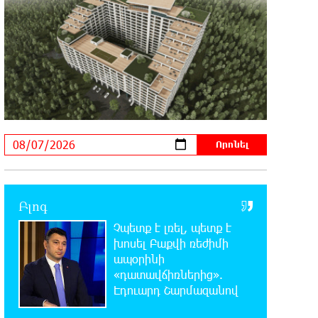
Սյունե Քոսակյանը հաղթահարել
են Արարատի գագաթը
21:41:25 6-08-2026
Վթար Լոռու մարզում․
փրկարարները վարորդին դուրս են
բերել արգելափակումից
21:23:57 6-08-2026
Երևանում երթուղիների
փոփոխություն կլինի
Բլոգ
21:10:46 6-08-2026
Չպետք է լռել, պետք է
Օգոստոսի 7-ին՝ Գարեգին Բ
Ամենայն Հայոց Կաթողիկոսի
խոսել Բաքվի ռեժիմի
դատական նիստը
ապօրինի
«դատավճիռներից».
Էդուարդ Շարմազանով
20:44:49 6-08-2026
ՆԳՆ-ն՝ աղբակույտի տակ մնացած