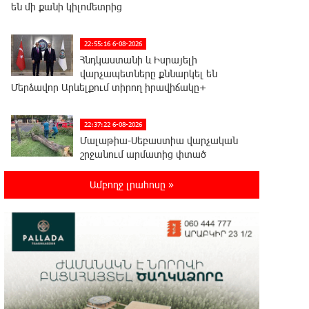
են մի քանի կիլոմետրից
22:55:16 6-08-2026
Հնդկաստանի և Իսրայելի
վարչապետները քննարկել են
Մերձավոր Արևելքում տիրող իրավիճակը+
22:37:22 6-08-2026
Մալաթիա-Սեբաստիա վարչական
շրջանում արմատից փտած
հերթական ծառն է տապալվել
Ամբողջ լրահոսը »
22:19:14 6-08-2026
Իրանը և Օմանը պլանավորում են
փոխել Հորմուզի նեղուցի
նավագնացության կառուցվածքը
22:00:57 6-08-2026
8-ամյա Մոնթե Մուրադյանն ու