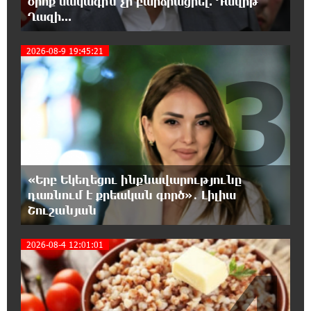
օրոք սակագին չի բարձրացրել. Դավիթ
18:21:30 8-08-2026
Ղազի...
Երևանում անցկացվել է հաշմանդամություն
ունեցող անձանց միջազգային մարզական
2026-08-9 19:45:21
փառատոն
3
18:02:58 8-08-2026
Դմիտրի Մեդվեդև. Արևմուտքի
քաղաքականությունը Հայաստանի
նկատմամբ կրկնում է վրացական սցենարը
17:36:59 8-08-2026
«Երբ Եկեղեցու ինքնավարությունը
Ադրբեջանցիների բնակեցումը
դառնում է քրեական գործ»․ Լիլիա
Հայաստանում լուրջ վտանգներ է
Շուշանյան
պարունակում. Ավետիք Չալաբյան
2026-08-4 12:01:01
17:28:45 8-08-2026
«Հայաքվե»-ի հայտարարությունից հետո
WCC-ն արձագանքել է Հայ Եկեղեցու շուրջ
ստեղծված իրավիճակին