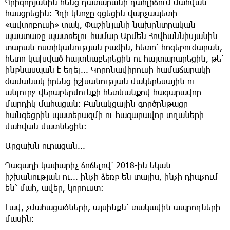
Գրիգորյանին հենց դատարանի դահլիճում մահվան
հասցրեցին: Հղի կնոջը գցեցին վարչապետի
«ավտոբուսի» տակ, Փաշինյանի նախընտրական
պաստառը պատռելու համար Արմեն Հովհաննիսյանին
տարան ոստիկանության բաժին, հետո՝ հոգեբուժարան,
հետո կախված հայտնաբերեցին ու հայտարարեցին, թե՝
ինքնասպան է եղել... Կորոնավիրուսի համաճարակի
ժամանակ իրենց իշխանության մակերեսային ու
անլուրջ վերաբերմունքի հետևանքով հազարավոր
մարդիկ մահացան: Բանակցային գործընթացը
հանգեցրին պատերազմի ու հազարավոր տղաների
մահվան մատնեցին:
Արցախն ուրացան...
Դագաղի կափարիչ ճոճելով՝ 2018-ին եկան
իշխանության ու... ինչի ձեռք են տալիս, ինչի դիպչում
են՝ մահ, ավեր, կորուստ:
Լավ, չմահացածների, այսինքն՝ տակավին ապրողների
մասին: