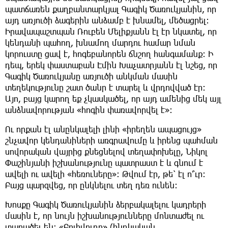
պատճառեն քաղբանտարկյալ Գագիկ Ծառուկյանին, որ
այդ առյուծի ձագերին անձամբ է խնամել, մեծացրել:
Իրավապաշտպան Ռուբեն Մելիքյանն էլ էր նկատել, որ
կենդանի պահող, խնամող մարդու համար նման
կորուստը ցավ է, հոգեբանորեն ճնշող հանգամանք: Ի
դեպ, երեկ փաստաբան Էմին Խաչատրյանն էլ նշեց, որ
Գագիկ Ծառուկյանը առյուծի անկման մասին
տեղեկությունը շատ ծանր է տարել և վրդովված էր:
Այո, բայց կարող եք չկասկածել, որ այդ ամենից մեկ այլ
անձնավորության «հոգին փառավորվել է»:
Ու որքան էլ անընկալելի լինի «իրեղեն ապացույց»
շնչավոր կենդանիների առգրավումը և իրենց պահման
սովորական վայրից քնեցնելով տեղափոխելը, Նիկոլ
Փաշինյանի իշխանությունը պատրաստ է և գնում է
ավելի ու ավելի «հեռուները»: Թվում էր, թե՝ էլ ո՞ւր:
Բայց պարզվեց, որ ընկնելու տեղ դեռ ունեն:
Խոսքը Գագիկ Ծառուկյանին ձերբակալելու կադրերի
մասին է, որ նույն իշխանությունները մոնտաժել ու
տարածել են: «Բոլիվուդը» (հնդկական