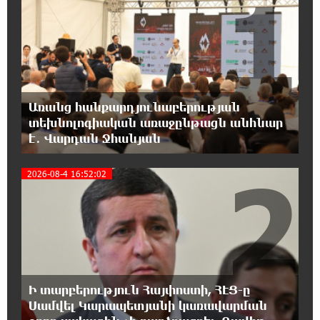
1
Սիցիլիայի օդանավակայանը փակվել է
Էթնա հրաբխի ժայթքման պատճառով
19:16:13 8-08-2026
Հետվճարի փոխարեն՝ արժանապատիվ և
ֆիքսված թոշակ․ ինչու է գործող
Առանց հանքարդյունաբերության
համակարգը սոցիալական անարդարության խնդիր
տեխնոլոգիական առաջընթացն անհնար
ստեղծում. Հրայր Կամենդատյան
է․ Վարդան Ջհանյան
18:59:05 8-08-2026
2
2026-08-4 16:52:02
Երևանի Կենտրոնում փոշու
պարունակությունը գրեթե ամբողջ շաբաթ
գերազանցել է թույլատրելի սահմանը
18:40:08 8-08-2026
Իրանը պատրաստ է բացել Հորմուզի
նեղուցը, եթե ԱՄՆ-ն ընդունի
Ի տարբերություն Հայփոստի, ՀԷՑ-ը
հանրապետության պայմանները
Սամվել Կարապետյանի կառավարման