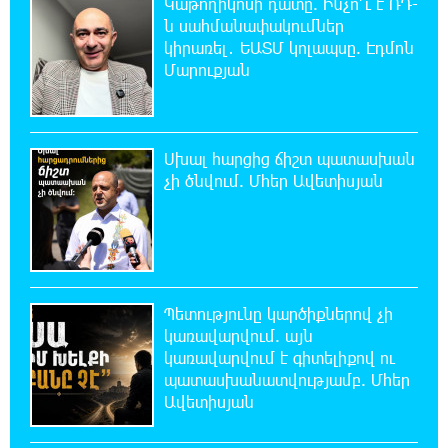
Կաթողիկոսի դատը. Ինչո՞ւ է ՌԴ-
մարմին
ն սահմանափակումներ
կիրառել․ ԵԱՏՄ կոլապսը. Էդմոն
22:43:21 8-08-2026
Մարուքյան
Ադրբեջանի Սարով գյուղում տանը 18-ամյա
աղջկա դի է հայտնաբերվել
Սխալ հարցից ճիշտ պատասխան
22:25:11 8-08-2026
չի ծնվում. Մհեր Ավետիսյան
Հայհիդրոմետի տնօրենը գրել է
22:07:09 8-08-2026
Արտակարգ դեպք՝ Երևանում․ կոտրել են
«Հույս բոլոր մարդկանց» հիմնադրամի
Պետությունը կարծիքներով չի
շենքի պատուհաններն ու դռները
կառավարվում. այն
կառավարվում է գիտելիքով ու
21:48:41 8-08-2026
պատասխանատվությամբ. Մհեր
Ալիևն ու Թրամփը հեռախոսազրույց են
Ավետիսյան
ունեցել