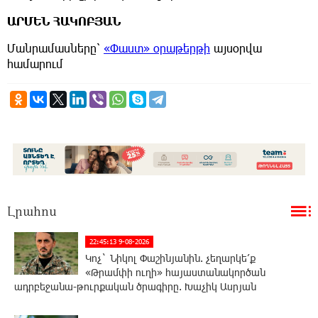
ԱՐՄԵՆ ՀԱԿՈԲՅԱՆ
Մանրամասները՝
«Փաստ» օրաթերթի
այսօրվա
համարում
Լրահոս
22:45:13 9-08-2026
Կոչ` Նիկոլ Փաշինյանին. չեղարկե՛ք
«Թրամփի ուղի» հայաստանակործան
ադրբեջանա-թուրքական ծրագիրը. Խաչիկ Ասրյան