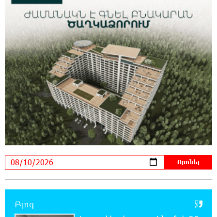
սահմանել. 303 միլիոն դիտում՝ 24 ժամում
23:58:58 8-08-2026
23-ամյա ուսանողի մշակած հավելվածը
հարավկորեական App Store-ում շրջանցել է
նույնիսկ Google Maps-ը
23:39:22 8-08-2026
Ռուսաստանի տարածքում ոչնչացվել է
ուկրաինական 360 անօդաչու թռչող սարք
23:20:45 8-08-2026
Օգոստոսի 10-ին, 11-ին, 12-ին, 13-ին, 14-ին,
17-ին, 18-ին և 20-ին հարյուրավոր
հասցեներում լույս չի լինելու
23:01:57 8-08-2026
Բլոգ
Ողբերգական դեպք՝ Երևանում․ Կիևյան
կամրջի տակ հայտնաբերվել է տղամարդու