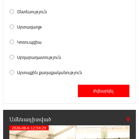
20:14:36 8-08-2026
Տնտեսություն
Ճապոնական Յակիշիմե կերամիկայի
ցուցահանդեսը երկարաձգվել է մինչև
Արտագաղթ
օգոստոսի 30-ը
Կոռուպցիա
19:55:28 8-08-2026
Որոնվում է նախաձեռնված քրեական
Արդարադատություն
վարույթի շրջանակներում
Արտաքին քաղաքականություն
19:37:10 8-08-2026
Փաշինյանն ու Թրամփը հեռախոսազրույց
են ունեցել
19:19:12 8-08-2026
Չհանե´ս խաչդ, Հայաստան աշխարհ․ Ուժեղ
Ամենադիտված
Հայաստան
2026-08-6 12:54:29
19:18:03 8-08-2026