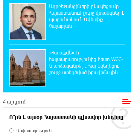
Ադրբեջանցիների բնակեցումը
21:29:45 8-08-2026
Հայաստանում լուրջ վտանգներ է
«Ինտեր»-ը հաղթեց «Յուվենտուս»-ին
պարունակում. Ավետիք
Չալաբյան
21:10:46 8-08-2026
Քրեական վարույթի շրջանակում անձի
անձնական և ընտանեկան կյանքին առնչվող
տվյալների անհարկի հրապարակումն անթույլատրելի է.
«Հայաքվե»-ի
ՄԻՊ
հայտարարությունից հետո WCC-
ն արձագանքել է Հայ Եկեղեցու
շուրջ ստեղծված իրավիճակին
20:51:38 8-08-2026
Զելենսկին ու Վուչիչը քննարկել են
համագործակցությունն ընդլայնելու
հնարավորությունները
Հարցում
20:33:21 8-08-2026
Հրդեհի ահազանգ Սայաթ-Նովա
Ո՞րն է այսօր Հայաստանի գլխավոր խնդիրը
պողոտայում. շենքից տարհանվել է 5
բնակիչ
Անվտանգություն