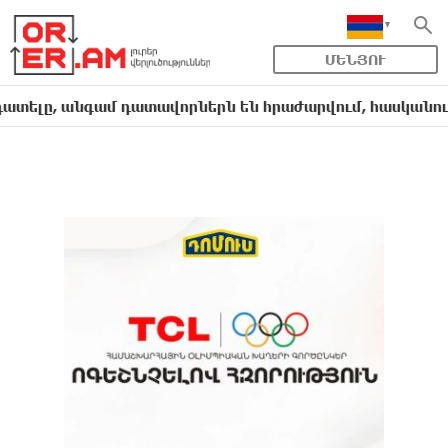
ՄԵՆՅՈՒ
գամ դատավորներն են հրաժարվում, հասկանում են, որ հ