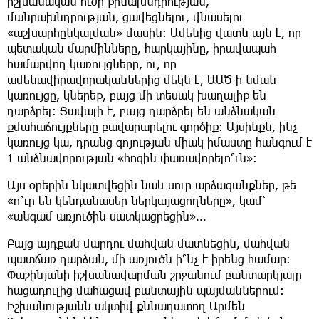
իշխանական ուժի քինախնդրության,
մանրախնդրության, ցավեցնելու, վնասելու
«աշխարհընկալման» մասին: Ամենից վատն այն է, որ
պետական մարմինները, հարկայինը, իրավապահ
համարվող կառույցները, ու, որ
ամենավիրավորականներից մեկն է, ԱԱԾ-ի նման
կառույցը, կներեք, բայց մի տեսակ խաղալիք են
դարձրել: Ցավալի է, բայց դարձրել են անձնական
քմահաճույքները բավարարելու գործիք: Այսինքն, ինչ
կառույց կա, դրանց գոյության միակ իմաստը հանգում է
1 անձնավորության «հոգին փառավորելո՞ւն»:
Այս օրերին նկատվեցին նաև սուր արձագանքներ, թե
«ո՞ւր են կենդանասեր ներկայացողները», կամ՝
«անգամ առյուծին սատկացրեցին»...
Բայց այդքան մարդու մահվան մատնեցին, մահվան
պատճառ դարձան, մի առյուծն ի՞նչ է իրենց համար:
Փաշինյանի իշխանավարման շրջանում բանտարկյալը
հացադուլից մահացավ բանտային պայմաններում:
Իշխանությանն ակտիվ քննադատող Արմեն