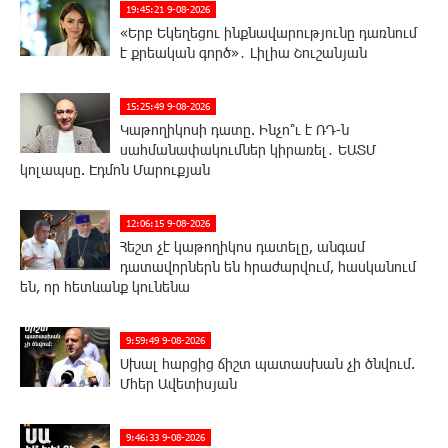
19:45:21 9-08-2026
«Երբ Եկեղեցու ինքնավարությունը դառնում
է քրեական գործ»․ Լիլիա Շուշանյան
15:25:49 9-08-2026
Կաթողիկոսի դատը. Ինչո՞ւ է ՌԴ-ն
սահմանափակումներ կիրառել․ ԵԱՏՄ
կոլապսը. Էդմոն Մարուքյան
12:06:15 9-08-2026
Հեշտ չէ կաթողիկոս դատելը, անգամ
դատավորներն են հրաժարվում, հասկանում
են, որ հետևանք կունենա
9:59:49 9-08-2026
Սխալ հարցից ճիշտ պատասխան չի ծնվում.
Մհեր Ավետիսյան
9:46:33 9-08-2026