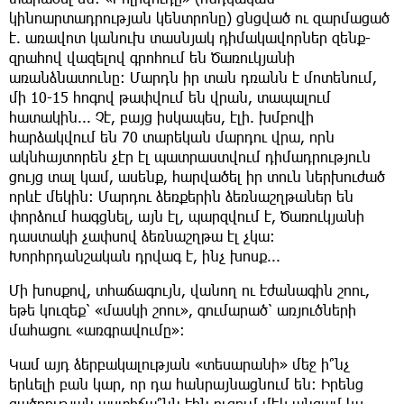
կինոարտադրության կենտրոնը) ցնցված ու զարմացած
է. առավոտ կանուխ տասնյակ դիմակավորներ զենք-
զրահով վազելով գրոհում են Ծառուկյանի
առանձնատունը: Մարդն իր տան դռանն է մոտենում,
մի 10-15 հոգով թափվում են վրան, տապալում
հատակին... Չէ, բայց իսկապես, էլի. խմբովի
հարձակվում են 70 տարեկան մարդու վրա, որն
ակնհայտորեն չէր էլ պատրաստվում դիմադրություն
ցույց տալ կամ, ասենք, հարվածել իր տուն ներխուժած
որևէ մեկին: Մարդու ձեռքերին ձեռնաշղթաներ են
փորձում հագցնել, այն էլ, պարզվում է, Ծառուկյանի
դաստակի չափսով ձեռնաշղթա էլ չկա:
Խորհրդանշական դրվագ է, ինչ խոսք...
Մի խոսքով, տհաճագույն, վանող ու էժանագին շոու,
եթե կուզեք՝ «մասկի շոու», գումարած՝ առյուծների
մահացու «առգրավումը»:
Կամ այդ ձերբակալության «տեսարանի» մեջ ի՞նչ
երևելի բան կար, որ դա հանրայնացնում են: Իրենց
ցածրության աստիճա՞նն էին ուզում մեկ անգամ ևս