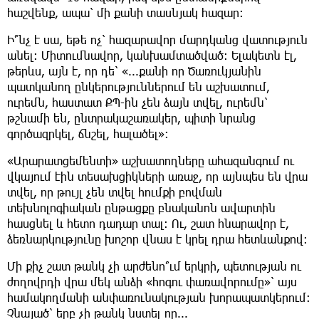
հաշվենք, ապա՝ մի քանի տասնյակ հազար:
Ի՞նչ է սա, եթե ոչ՝ հազարավոր մարդկանց վատություն
անել: Միտումնավոր, կանխամտածված: Ելակետն էլ,
թերևս, այն է, որ դե՝ «...քանի որ Ծառուկյանին
պատկանող ընկերություններում են աշխատում,
ուրեմն, հաստատ ՔՊ-ին չեն ձայն տվել, ուրեմն՝
թշնամի են, ընտրակաշառակեր, պիտի նրանց
գործազրկել, ճնշել, հալածել»:
«Արարատցեմենտի» աշխատողները ահազանգում ու
վկայում էին տեսախցիկների առաջ, որ այնպես են վրա
տվել, որ թույլ չեն տվել հումքի բովման
տեխնոլոգիական ընթացքը բնականոն ավարտին
հասցնել և հետո դադար տալ: Ու, շատ հնարավոր է,
ձեռնարկությունը խոշոր վնաս է կրել դրա հետևանքով:
Մի քիչ շատ թանկ չի արժենո՞ւմ երկրի, պետության ու
ժողովրդի վրա մեկ անձի «հոգու փառավորումը»՝ այս
համակողմանի անփառունակության խորապատկերում:
Չնայած՝ երբ չի թանկ նստել որ...