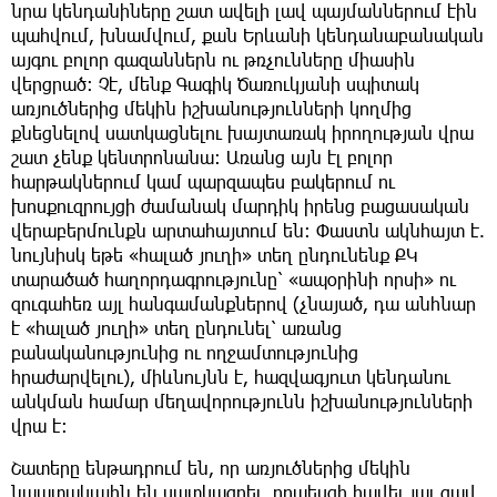
նրա կենդանիները շատ ավելի լավ պայմաններում էին
պահվում, խնամվում, քան Երևանի կենդանաբանական
այգու բոլոր գազաններն ու թռչունները միասին
վերցրած: Չէ, մենք Գագիկ Ծառուկյանի սպիտակ
առյուծներից մեկին իշխանությունների կողմից
քնեցնելով սատկացնելու խայտառակ իրողության վրա
շատ չենք կենտրոնանա: Առանց այն էլ բոլոր
հարթակներում կամ պարզապես բակերում ու
խոսքուզրույցի ժամանակ մարդիկ իրենց բացասական
վերաբերմունքն արտահայտում են: Փաստն ակնհայտ է.
նույնիսկ եթե «հալած յուղի» տեղ ընդունենք ՔԿ
տարածած հաղորդագրությունը՝ «ապօրինի որսի» ու
զուգահեռ այլ հանգամանքներով (չնայած, դա անհնար
է «հալած յուղի» տեղ ընդունել՝ առանց
բանականությունից ու ողջամտությունից
հրաժարվելու), միևնույնն է, հազվագյուտ կենդանու
անկման համար մեղավորությունն իշխանությունների
վրա է:
Շատերը ենթադրում են, որ առյուծներից մեկին
նպատակային են սատկացրել, որպեսզի հավել յալ ցավ