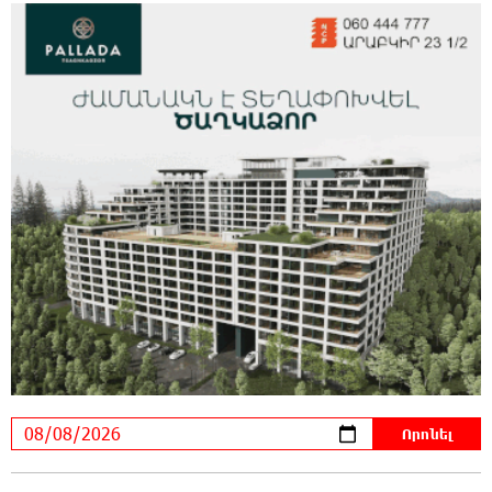
14:58:53 8-08-2026
Միայն հանրային մեծ աջակցության
պարագայում ընդդիմությունը կկարողանա
օրակարգ թելադրել. Արեգ Սավգուլյան
14:44:51 8-08-2026
«ՀայաՔվեի» տարածքային գրասենյակները
շարունակում են կահավորվել Ավետիք
Չալաբյանի ազատ արձակումը պահանջող պաստառներով
13:16:00 8-08-2026
Երկուսը մեկում. Բրիտանացի ֆերմերները
համատեղում են արևային վահանակները
ոչխարների հետ մեկ դաշտում, և դա աշխատում է
12:27:29 8-08-2026
Սաուդյան Արաբիան, Թուրքիան և
Պակիստանը համատեղ պաշտպանության