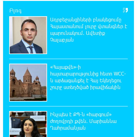
մասին համաձայնագիր են կնքել. Արտակ Զաքարյան
Բլոգ
Ադրբեջանցիների բնակեցումը
12:05:38 8-08-2026
Հայաստանում լուրջ վտանգներ է
Սլովակիայի նախկին ղեկավարները
պարունակում. Ավետիք
պահանջում են, որ Նիկոլ Փաշինյանը
Չալաբյան
դադարեցնի Հայ Առաքելական Եկեղեցու նկատմամբ
քաղաքական հետապնդումները և ճնշումները
11:47:14 8-08-2026
«Հայաքվե»-ի
Բանկային գաղտնիքի ապօրինի արտահոսք,
հայտարարությունից հետո WCC-
մերժված վարույթներ և լռող բանկեր.
ն արձագանքել է Հայ Եկեղեցու
ահազանգում է գործարարը
շուրջ ստեղծված իրավիճակին
11:26:57 8-08-2026
Ավետիք Չալաբյանն օրինակելի հայ է և չի
վախենում իշխանությունների
Ինչպես է ՔՊ-ն «հարգում»
ապօրինություններից. Լարիսա Ալավերդյան
ժողովրդի քվեն. Մարիաննա
Ղահրամանյան
10:11:47 8-08-2026