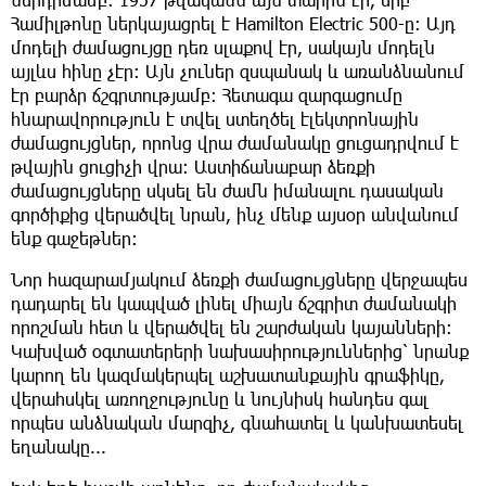
Համիլթոնը ներկայացրել է Hamilton Electric 500-ը: Այդ
մոդելի ժամացույցը դեռ սլաքով էր, սակայն մոդելն
այլևս հինը չէր: Այն չուներ զսպանակ և առանձնանում
էր բարձր ճշգրտությամբ։ Հետագա զարգացումը
հնարավորություն է տվել ստեղծել էլեկտրոնային
ժամացույցներ, որոնց վրա ժամանակը ցուցադրվում է
թվային ցուցիչի վրա: Աստիճանաբար ձեռքի
ժամացույցները սկսել են ժամն իմանալու դասական
գործիքից վերածվել նրան, ինչ մենք այսօր անվանում
ենք գաջեթներ:
Նոր հազարամյակում ձեռքի ժամացույցները վերջապես
դադարել են կապված լինել միայն ճշգրիտ ժամանակի
որոշման հետ և վերածվել են շարժական կայանների։
Կախված օգտատերերի նախասիրություններից՝ նրանք
կարող են կազմակերպել աշխատանքային գրաֆիկը,
վերահսկել առողջությունը և նույնիսկ հանդես գալ
որպես անձնական մարզիչ, գնահատել և կանխատեսել
եղանակը...