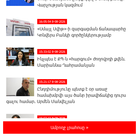
Վարչության կազմում
16:05:54 8-08-2026
«Սմայլ Սվիթ»-ի զարգացման ճանապարհը
Կոնվերս Բանկի գործընկերությամբ
15:33:02 8-08-2026
Ինչպես է ՔՊ-ն «հարգում» ժողովրդի քվեն.
Մարիաննա Ղահրամանյան
15:21:17 8-08-2026
Ընդդիմությունը պետք է օր առաջ
համախմբվի այս ծանր իրավիճակից դուրս
գալու համար. Արմեն Մանվելյան
15:07:43 8-08-2026
Դուք ու ձեր անտաղանդ շոուները ոչ ավելին
Ամբողջ լրահոսը »
են, քան անհաջող ու չստացված դերասանի
թատրոն. Աննա Կոստանյան