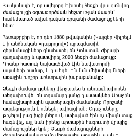
Հասկանալի է, որ ավելորդ է խոսել ձեռքի վրա գտնվող
ժամացույցի օգտագործման հեշտության մասին՝
համեմատած ավանդական գրպանի ժամացույցների
հետ:
Հետաքրքիր է, որ դեռ 1880 թվականին (Կայզեր Վիլհելմ
I-ի անձնական «դաբրոյով») պրագմատիկ
գերմանացիները գնահատել են Կոնստան Ժիրարի
գաղափարը և պատվիրել 2000 ձեռքի ժամացույց:
Դրանք հատուկ նախագծված էին նավատորմի
սպաների համար, և դա եղել է նման մեխանիզմների
առաջին խոշոր առևտրային խմբաքանակը։
Ձեռքի ժամացույցները վերջապես և անդառնալիորեն
տեղափոխվել են տղամարդկանց դաստակներ Առաջին
համաշխարհային պատերազմի ժամանակ: Որոշակի
ազդեցություն է ունեցել ավիացիան։ Օդաչուները,
թռչելով բաց խցիկներում, ստիպված էին ոչ միայն տաք
հագնվել, այլ նաև իրենց արտաքին հագուստի վրայից
ժամացույցներ կրել։ Ձեռքի ժամացույցների
ժողովրդականացումը վերջապես առաջին պլան է