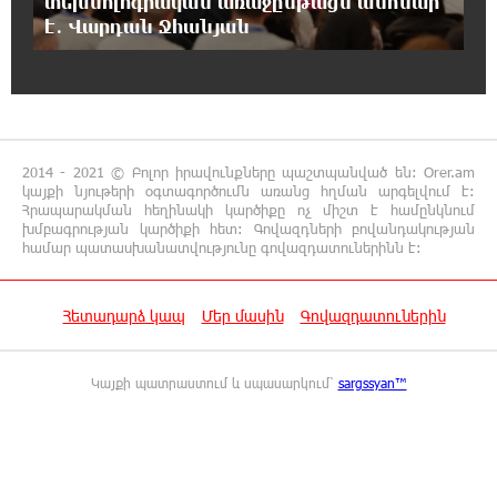
տեխնոլոգիական առաջընթացն անհնար
20:11:48 7-08-2026
է․ Վարդան Ջհանյան
Սլովակիայի արևելքում արտակարգ
դրություն է հայտարարվել շոգի ալիքների
պատճառով
19:53:41 7-08-2026
Երթևեկության կազմակերպման
2014 - 2021 © Բոլոր իրավունքները պաշտպանված են: Orer.am
փոփոխություն տեղի կունենա
կայքի նյութերի օգտագործումն առանց հղման արգելվում է:
Հրապարակման հեղինակի կարծիքը ոչ միշտ է համընկնում
խմբագրության կարծիքի հետ: Գովազդների բովանդակության
19:35:21 7-08-2026
համար պատասխանատվությունը գովազդատուներինն է:
Հայաստանի հավաքականի նախկին
մարզիչը կգլխավորի Ղազախստանի
հավաքականը
Հետադարձ կապ
Մեր մասին
Գովազդատուներին
19:17:59 7-08-2026
Կայքի պատրաստում և սպասարկում՝
sargssyan™
ԱԱԾ-ն զեկույց է ներկայացրել
18:58:46 7-08-2026
Թրամփը ասել է, որ հանրապետականները