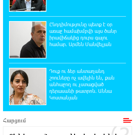
Մեր ուժը մեր աշխատակիցներն են. ԶՊՄԿ
Ընդդիմությունը պետք է օր
10:02:07 8-08-2026
առաջ համախմբվի այս ծանր
«Պատմական հիշողությունը չի կարելի
իրավիճակից դուրս գալու
քաղաքականություն դարձնել». Կարպիս
Փաշոյան
համար. Արմեն Մանվելյան
0:55:39 8-08-2026
Երևանի և մարզերի տասնյակ հասցեներում
Դուք ու ձեր անտաղանդ
օգոստոսի 10-ին, 11-ին, 12-ին և 13-ին գազ
շոուները ոչ ավելին են, քան
չի լինելու
անհաջող ու չստացված
դերասանի թատրոն. Աննա
0:35:27 8-08-2026
Կոստանյան
Հայ ուշուիստները 37 մեդալ են նվաճել
միջազգային մրցաշարում
Հարցում
0:17:18 8-08-2026
ԱՄՆ Սենատը մեծամասնությամբ ընդունել է