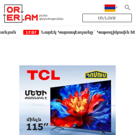
ՄԵՆՅՈՒ
Նարեկ Կարապետյանը` Կաթողիկոսին հեռացնել փ
17:07