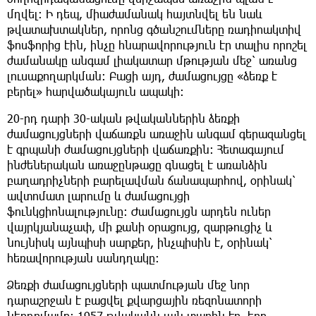
մղվել։ Ի դեպ, միաժամանակ հայտնվել են նաև
թվատախտակներ, որոնց գծանշումները ռադիոակտիվ
ֆոսֆորից էին, ինչը հնարավորություն էր տալիս որոշել
ժամանակը անգամ լիակատար մթության մեջ՝ առանց
լուսաքողարկման: Բացի այդ, ժամացույցը «ձեռք է
բերել» հարվածակայուն ապակի։
20-րդ դարի 30-ական թվականներին ձեռքի
ժամացույցների վաճառքն առաջին անգամ գերազանցել
է գրպանի ժամացույցների վաճառքին։ Հետագայում
ինժեներական առաջընթացը գնացել է առանձին
բաղադրիչների բարելավման ճանապարհով, օրինակ՝
ավտոմատ լարումը և ժամացույցի
ֆունկցիոնալությունը: Ժամացույցն արդեն ուներ
վայրկյանաչափ, մի քանի օրացույց, զարթուցիչ և
նույնիսկ այնպիսի սարքեր, ինչպիսին է, օրինակ՝
հեռավորության սանդղակը:
Ձեռքի ժամացույցների պատմության մեջ նոր
դարաշրջան է բացվել քվարցային ռեզոնատորի
ներդրմամբ: 1957 թվականն այն տարին էր, երբ