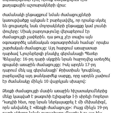
քաղաքային աշտարակների վրա:
Ժամանակի ընթացքում նման ժամացույցների
կառուցվածքը այնքան է բարելավվել, որ դրանք սկսել
են ցուցադրել նաև մոլորակների ընթացքը կամ լուսնի
փուլերը։ Միակ բարդությունը վերաբերում էր
ժամացույցի չափերին. դա թույլ չէր տալիս այն
օգտագործել անձնական օգտագործման համար՝ որպես
շարժական ժամացույց: Այդ հարցում առաջատար
դարձավ Նյուրնբերգի բնակիչ գերմանացի Պետեր
Հենլայնը։ 16-րդ դարի սկզբին նրան հաջողվեց ստեղծել
գրպանի առաջին ժամացույցը։ Իսկ արդեն 17-րդ
դարում մեկ այլ գերմանացի՝ Քրիստիան Հյուգենսը,
բարելավեց այդ թանկարժեք սարքը, որը արդեն չափում
էր ժամանակը մինչև 10 վայրկյան սխալով:
Ձեռքի ժամացույցի մասին առաջին հիշատակումներից
մեկը կապված է թագուհի Էլիզաբեթ I-ի սիրելի Ռոբերտ
Դադլիի հետ, որը նրան ներկայացրել է մի մեխանիզմ,
որն անվանել է «ձեռքի ժամացույց»։ Բայց մինչև 19-րդ
դարի սկիզբը նման գաղափարը մնացել է ոչ այլ ինչ,