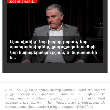
5
2026-08-2 9:07:41
ներկայացուցիչների նկատմամբ
հարուցված այս խայտառակ քրեական գործընթացը
իշխանության կողմից քաղաքական ուղիղ միջամտություն
է Եկեղեցու ներքին գործերին և ինքնավարությանը.
Ղահրամանյան
13:10:59 6-08-2026
9-րդ գումարման Ազգային ժողովում այս
Այսօրվանից՝ նոր խորհրդարան, նոր
պահին ընթանում է Արամ Վարդևանյանի՝
պատգամավորներ, քաղաքական ուժերի
ԱԺ նախագահի տեղակալի ընտրությունը
նոր հարաբերակցություն, և Հայաստանի
հ...
12:54:29 6-08-2026
Առանց հանքարդյունաբերության
տեխնոլոգիական առաջընթացն անհնար է․
Վարդան Ջհանյան
2014 - 2021 © Բոլոր իրավունքները պաշտպանված են: Orer.am
12:44:19 6-08-2026
կայքի նյութերի օգտագործումն առանց հղման արգելվում է:
Ավետիք Չալաբյանին կալանավորել են
Հրապարակման հեղինակի կարծիքը ոչ միշտ է համընկնում
խմբագրության կարծիքի հետ: Գովազդների բովանդակության
անօրինական հիմքերով. Անահիտ Ադամյան
համար պատասխանատվությունը գովազդատուներինն է: