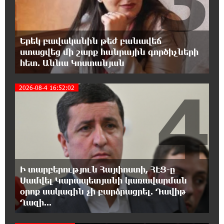
ելնելով․ տեսանյութ
15:09:27 6-08-2026
Երեկ բավականին թեժ բանավեճ
Ռեբուսը լուծելու համար, ասեք թե ինչպե՞ս
ստացվեց մի շարք հանրային գործիչների
ՀՀ 29.800 քկմ տարածքը կրճատվեց.
հետ. Աննա Կոստանյան
Վարդևանյանը՝ Հովհաննիսյանին
4
2026-08-4 16:52:02
15:00:46 6-08-2026
Ֆասթ Բանկը Սևան Ստարտափ Սամմիթին
ներկայացրել է իր պրոդուկտներն ու
քարտային առաջարկները
14:40:31 6-08-2026
Ընդդիմությունը պետք է իր շուրջը
Ի տարբերություն Հայփոստի, ՀԷՑ-ը
համախմբի արտախորհրդարանական բոլոր
Սամվել Կարապետյանի կառավարման
ուժերին. Արեգ Սավգուլյան
օրոք սակագին չի բարձրացրել. Դավիթ
Ղազի...
14:34:52 6-08-2026
Կաթողիկոսի և հոգևոր դասի