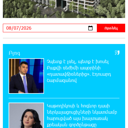
կլինի
21:10:46 6-08-2026
Օգոստոսի 7-ին՝ Գարեգին Բ Ամենայն Հայոց
Կաթողիկոսի դատական նիստը
20:44:49 6-08-2026
Բլոգ
ՆԳՆ-ն՝ աղբակույտի տակ մնացած
քաղաքացու մահվան մասին
Չպետք է լռել, պետք է խոսել
Բաքվի ռեժիմի ապօրինի
«դատավճիռներից». Էդուարդ
20:42:28 6-08-2026
Շարմազանով
«Համահայկական ճակատ» շարժումը
զորակցություն է հայտնում Ամենայն Հայոց
Կաթողիկոսին
Կաթողիկոսի և հոգևոր դասի
20:26:38 6-08-2026
ներկայացուցիչների նկատմամբ
Ավտովթար՝ Կոտայքի մարզում. Զովունի-
հարուցված այս խայտառակ
Եղվարդ ճանապարհին բախվել են «Alfa
քրեական գործընթացը
Romeo»-ն և «Opel»-ը. կա վիրավոր