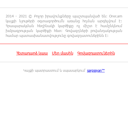
համատեղում են արևային վահանակները
ոչխարների հետ մեկ դաշտում, և դա աշխատում է
2014 - 2021 © Բոլոր իրավունքները պաշտպանված են: Orer.am
կայքի նյութերի օգտագործումն առանց հղման արգելվում է:
Հրապարակման հեղինակի կարծիքը ոչ միշտ է համընկնում
12:27:29 8-08-2026
խմբագրության կարծիքի հետ: Գովազդների բովանդակության
Սաուդյան Արաբիան, Թուրքիան և
համար պատասխանատվությունը գովազդատուներինն է:
Պակիստանը համատեղ պաշտպանության
մասին համաձայնագիր են կնքել. Արտակ Զաքարյան
Հետադարձ կապ
Մեր մասին
Գովազդատուներին
12:05:38 8-08-2026
Սլովակիայի նախկին ղեկավարները
Կայքի պատրաստում և սպասարկում՝
sargssyan™
պահանջում են, որ Նիկոլ Փաշինյանը
դադարեցնի Հայ Առաքելական Եկեղեցու նկատմամբ
քաղաքական հետապնդումները և ճնշումները
11:47:14 8-08-2026
Բանկային գաղտնիքի ապօրինի արտահոսք,
մերժված վարույթներ և լռող բանկեր.
ահազանգում է գործարարը