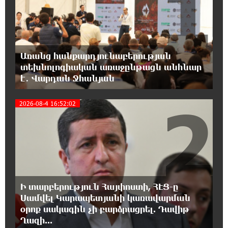
1
ունեցող անձանց միջազգային մարզական
փառատոն
18:02:58 8-08-2026
Առանց հանքարդյունաբերության
Դմիտրի Մեդվեդև. Արևմուտքի
տեխնոլոգիական առաջընթացն անհնար
քաղաքականությունը Հայաստանի
է․ Վարդան Ջհանյան
նկատմամբ կրկնում է վրացական սցենարը
2
2026-08-4 16:52:02
17:36:59 8-08-2026
Ադրբեջանցիների բնակեցումը
Հայաստանում լուրջ վտանգներ է
պարունակում. Ավետիք Չալաբյան
17:28:45 8-08-2026
«Հայաքվե»-ի հայտարարությունից հետո
Ի տարբերություն Հայփոստի, ՀԷՑ-ը
WCC-ն արձագանքել է Հայ Եկեղեցու շուրջ
ստեղծված իրավիճակին
Սամվել Կարապետյանի կառավարման
օրոք սակագին չի բարձրացրել. Դավիթ
Ղազի...
16:58:38 8-08-2026