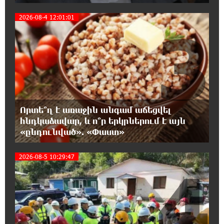
«Շտապ հաստատեք քարտի տվյալները»․
2026-08-4 12:01:01
IDBank-ը զգուշացնում է հյուրանոցների
3
ամրագրման հետ կապված զեղծարարությունների մասին
16:29:54 8-08-2026
Մհեր Անանյանն ընդգրկվել է Յունիբանկի
Վարչության կազմում
16:05:54 8-08-2026
Որտե՞ղ է առաջին անգամ աճեցվել
«Սմայլ Սվիթ»-ի զարգացման ճանապարհը
հնդկաձավար, և ո՞ր երկրներում է այն
Կոնվերս Բանկի գործընկերությամբ
«ընդունված». «Փաստ»
15:33:02 8-08-2026
2026-08-5 10:29:47
4
Ինչպես է ՔՊ-ն «հարգում» ժողովրդի քվեն.
Մարիաննա Ղահրամանյան
15:21:17 8-08-2026
Ընդդիմությունը պետք է օր առաջ
համախմբվի այս ծանր իրավիճակից դուրս