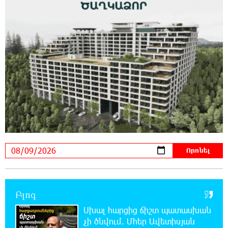
22:43:21 8-08-2026
Ադրբեջանի Սարով գյուղում տանը 18-ամյա
աղջկա դի է հայտնաբերվել
22:25:11 8-08-2026
Հայհիդրոմետի տնօրենը գրել է
22:07:09 8-08-2026
Արտակարգ դեպք՝ Երևանում․ կոտրել են
«Հույս բոլոր մարդկանց» հիմնադրամի
շենքի պատուհաններն ու դռները
21:48:41 8-08-2026
Ալիևն ու Թրամփը հեռախոսազրույց են
ունեցել
Բլոգ
Սխալ հարցից ճիշտ պատասխան
21:29:45 8-08-2026
չի ծնվում. Մհեր Ավետիսյան