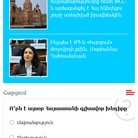
հայտարարությունից հետո WCC-
Ճապոնական Յակիշիմե կերամիկայի
ն արձագանքել է Հայ Եկեղեցու
ցուցահանդեսը երկարաձգվել է մինչև
շուրջ ստեղծված իրավիճակին
օգոստոսի 30-ը
19:55:28 8-08-2026
Որոնվում է նախաձեռնված քրեական
Ինչպես է ՔՊ-ն «հարգում»
վարույթի շրջանակներում
ժողովրդի քվեն. Մարիաննա
Ղահրամանյան
19:37:10 8-08-2026
Փաշինյանն ու Թրամփը հեռախոսազրույց
են ունեցել
Հարցում
19:19:12 8-08-2026
Չհանե´ս խաչդ, Հայաստան աշխարհ․ Ուժեղ
Հայաստան
Ո՞րն է այսօր Հայաստանի գլխավոր խնդիրը
Անվտանգություն
19:18:03 8-08-2026
Սիցիլիայի օդանավակայանը փակվել է
Էթնա հրաբխի ժայթքման պատճառով
Տնտեսություն