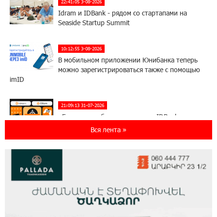
22:41:05 3-08-2026
Idram и IDBank - рядом со стартапами на
Seaside Startup Summit
10:12:55 3-08-2026
В мобильном приложении Юнибанка теперь
можно зарегистрироваться также с помощью
imID
21:09:13 31-07-2026
«Бесплатные бонусы в играх»: IDBank
предупреждает о кибератаках на школьников
Вся лента »
11:21:15 31-07-2026
ЕАЭС со временем будет расширяться. Когда-
нибудь это поймёт и рядовой армянин, но
будет уже поздно
11:03:52 31-07-2026