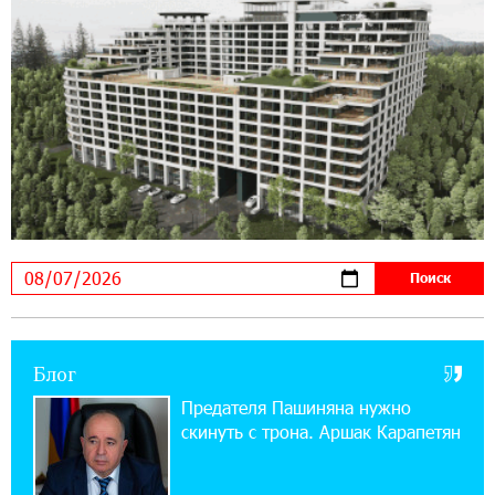
Если Израиль использует тему Геноцида
армян против Эрдогана, то что для него
значит сам Геноцид?
17:16:14 30-07-2026
ВТБ (Армения): вклад «Стабильный» — до
10% годовых и оформление в мобильном
приложении
17:03:49 30-07-2026
Платформа Rate.Trading на Seaside Startup
Summit: IDBank представил инновационное
решение
Блог
14:44:13 29-07-2026
Состоялось открытие Khachaturian Rooftop
Предателя Пашиняна нужно
при поддержке IDBank
скинуть с трона. Аршак Карапетян
18:38:18 28-07-2026