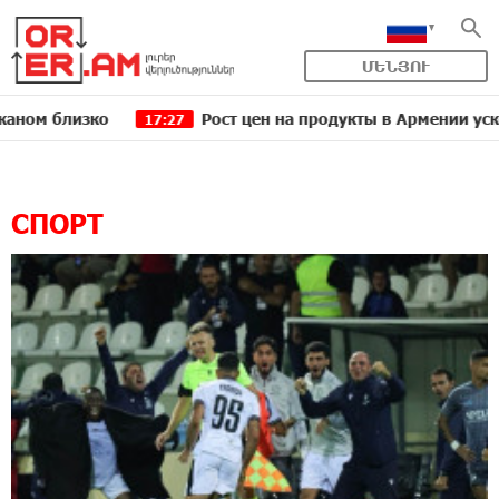
ՄԵՆՅՈՒ
ен на продукты в Армении ускорился до 8,6%: ЕАБР
16:39
СПОРТ