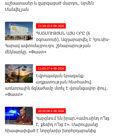
աշխատասեր և զարգացած մարդու. Արմեն
Մանվելյան
11:34:10 6-08-2026
ՊԱՏՄՈՒԹՅԱՆ ԱՅՍ ՕՐԸ (6
օգոստոսի). Ազդարարվել է Հյուսիս-
Հարավ ավտոմայրուղու շինարարության
մեկնարկը. «Փաստ»
11:03:37 6-08-2026
Եվրոպական երազանք
աղքատության հետհամով.
առևտրային ճգնաժամը մտել է վտանգավոր փուլ.
«Փաստ»
10:43:08 6-08-2026
Հարցնում են իրար.«ամուսինդ ո՞նց
է, քեռիդ ո՞նց է». Մարուքյանը
հիասթափված է նորընտիր խորհրդարանից