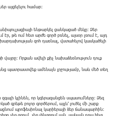
եր այցելելու համար:
 մանիպուլյացիայի ենթարկել ցանկացած մեկը: Ձեր
էր, թե ում հետ արժե գործ բռնել, այսօր լռում է, այդ
ք խարդախության զոհ դառնալ, վստահելով կասկածելի
 վայրը: Որքան ավելի քիչ նախաձեռնություն դուք
նց պատրաստվեք ամենայն լրջությամբ, նաև մեծ տեղ
զգալի կլինեն, որ կգերազանցեն սպասումները: Ձեզ
ծ գրեթե բոլոր գործերում, այլև' լուծել մի շարք
ջացնում պրոֆեսիոնալ կարիերայի ձեր ճանապարհին:
քը չեք զգում, չեք փնտրում այն, սակայն դրա հետ