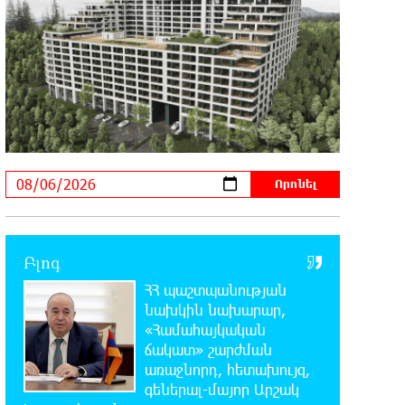
թոռնիկներս տվեցին». Հայկ
Լալայանն անմահացել է պատերազմի երկրորդ
օրը՝ սեպտեմբերի 28-ին. «Փաստ»
9:34:35 6-08-2026
Քարը քարին չեն թողնի. «Փաստ»
9:03:32 6-08-2026
«Եթե չկա տնտեսական
ինքնիշխանություն, ապա չի կարող
լինել քաղաքական ինքնիշխանություն. առաջիկա
խոշորագույն վտանգներից է գործազրկության և
Բլոգ
աղքատության աճը». «Փաստ»
ՀՀ պաշտպանության
նախկին նախարար,
8:32:22 6-08-2026
«Համահայկական
Գնաճային ռիսկերի, արտահանման
ճակատ» շարժման
խնդիրների և աճի կայունության
առաջնորդ, հետախույզ,
մարտահրավերների համախումբը. «Փաստ»
գեներալ-մայոր Արշակ