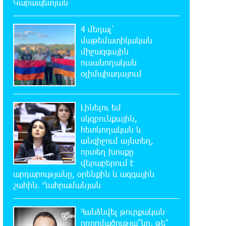
Կարապետյան
8:01:25 6-08-2026
Քաղաքական սուր կոնտրաստն ու
4 մեդալ՝
դիսբալանսը. «Փաստ»
մաթեմատիկական
միջազգային
7:34:14 6-08-2026
ուսանողական
Ինքնակամ կառույցները
օլիմպիադայում
հաշվառելու ընթացակարգում նոր
փոփոխություններ կկատարվեն. «Փաստ»
Լինելու եմ
սկզբունքային,
7:03:23 6-08-2026
հետևողական և
Ընտրություններն ավարտվեցին,
անզիջում այնտեղ,
իշխանություններին էլ ոչինչ չի
որտեղ խոսքը
հետաքրքրու՞մ. «Փաստ»
վերաբերում է
արդարությանը, օրենքին և ազգային
6:32:20 6-08-2026
շահին. Ղահրամանյան
Նոր պարտքեր են ներգրավում
ճեղքերը փակելու համար. «Փաստ»
Հանձնվել թուրքական
ողորմածությա՞նը, թե՞