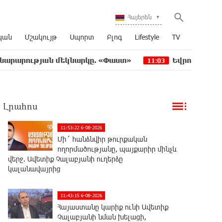
Հայերեն
կան
Մշակույթ
Սպորտ
Բլոգ
Lifestyle
TV
թյան մեկնարկը. «Փաստ»
Եվրոպական երազանք ա
11:03
Լրահոս
11:53:22 6-08-2026
Մի´ հանձնվիր թուրքական
ողորմածությանը, պայքարիր մինչև
վերջ. Ավետիք Չալաբյանի ուղերձը
կալանավայրից
11:43:15 6-08-2026
Հայաստանը կարիք ունի Ավետիք
Չալաբյանի նման խելացի,