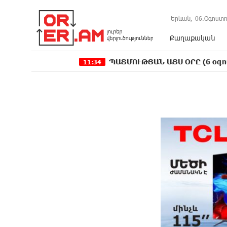
Երևան,
06.Օգոստո
Քաղաքական
ՊԱՏՄՈՒԹՅԱՆ ԱՅՍ ՕՐԸ (6 օգոստոսի). Ա
11:34